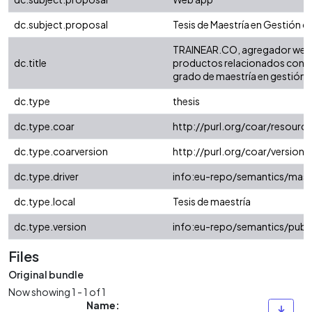
dc.subject.proposal
Tesis de Maestría en Gestión d
TRAINEAR.CO, agregador web de
dc.title
productos relacionados con el
grado de maestría en gestión d
dc.type
thesis
dc.type.coar
http://purl.org/coar/resour
dc.type.coarversion
http://purl.org/coar/versio
dc.type.driver
info:eu-repo/semantics/mast
dc.type.local
Tesis de maestría
dc.type.version
info:eu-repo/semantics/publ
Files
Original bundle
Now showing
1 - 1 of 1
Name: