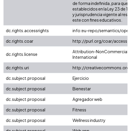
de forma indefinida, para que 
establecidos en la Ley 23 de 19
y jurisprudencia vigente al res
este con fines educativos.
dc.rights.accessrights
info:eu-repo/semantics/ope
dc.rights.coar
http://purl.org/coar/access_
Attribution-NonCommercial-N
dc.rights.license
International
dc.rights.uri
http://creativecommons.org/
dc.subject.proposal
Ejercicio
dc.subject.proposal
Bienestar
dc.subject.proposal
Agregador web
dc.subject.proposal
Fitness
dc.subject.proposal
Wellness industry
dc.subject.proposal
Web app