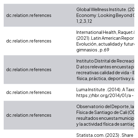
Global Wellness Institute. (202
dc.relation.references
Economy: Looking Beyond CO
1,2,3,12
International Health, Raquet &
(2021). Latin American Report,
dc.relation.references
Evolución, actualidad y futuro 
gimnasios , p.69
Instituto Distrital de Recreaci
D atos relevantes encuesta prá
dc.relation.references
recreativas calidad de vida - ID
física, práctica, deportiva y sa
Luma Institute . (2014). A Taxo
dc.relation.references
https://hbr.org/2014/01/a - t
Observatorio del Deporte, la R
Física de Santiago de Cali (ODR
dc.relation.references
resultados encuesta municipal 
y la actividad física de santiago 
Statista.com. (2023) . Share o