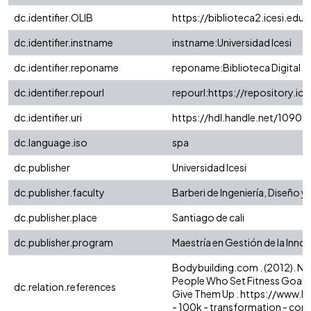
dc.identifier.OLIB
https://biblioteca2.icesi.edu
dc.identifier.instname
instname:Universidad Icesi
dc.identifier.reponame
reponame:Biblioteca Digital
dc.identifier.repourl
repourl:https://repository.ice
dc.identifier.uri
https://hdl.handle.net/10906
dc.language.iso
spa
dc.publisher
Universidad Icesi
dc.publisher.faculty
Barberi de Ingeniería, Diseño y
dc.publisher.place
Santiago de cali
dc.publisher.program
Maestría en Gestión de la Inno
Bodybuilding.com . (2012). N
People Who Set Fitness Goals 
dc.relation.references
Give Them Up . https://www.
- 100k - transformation - conte