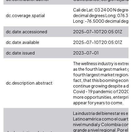
Cali de Lat: 03 24 00 N degree
dc.coverage.spatial
decimal degrees Long: 076 30
Long: -76.5000 decimal degre
dc.date.accessioned
2025-07-10T20:05:01Z
dc.date.available
2025-07-10T20:05:01Z
dc.date.issued
2023-07-01
The wellness industry is extrem
as the fourth largest market g
fourth largest market regionall
fact, that this booming econo
dc.description.abstract
continue growing despite a dip
Covid - 19 pandemic of 2020, a
more opportunities, enterprise
appear for years to come.
La industria del bienestar es
Latinoamérica como el cuarto
nivel mundial y Colombia com
grande a nivel regional. Por ell