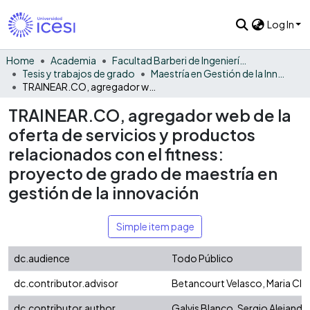
Log In
Home
Academia
Facultad Barberi de Ingeniería, Diseño y Ciencias Aplicadas
Tesis y trabajos de grado
Maestría en Gestión de la Innovación
TRAINEAR.CO, agregador web de la oferta de servicios y productos relacionados con el fitness: proyecto de grado de maestría en gestión de la innovación
TRAINEAR.CO, agregador web de la
oferta de servicios y productos
relacionados con el fitness:
proyecto de grado de maestría en
gestión de la innovación
Simple item page
dc.audience
Todo Público
dc.contributor.advisor
Betancourt Velasco, Maria Cla
dc.contributor.author
Galvis Blanco, Sergio Alejandr