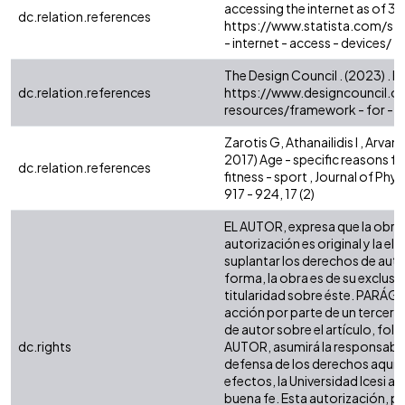
accessing the internet as of 3r
dc.relation.references
https://www.statista.com/st
- internet - access - devices/
The Design Council . (2023) . 
dc.relation.references
https://www.designcouncil.or
resources/framework - for - i
Zarotis G, Athanailidis I , Arvani
2017) Age - specific reasons f
dc.relation.references
fitness - sport , Journal of Phy
917 - 924, 17 (2)
EL AUTOR, expresa que la obra 
autorización es original y la el
suplantar los derechos de autor
forma, la obra es de su exclusiva
titularidad sobre éste. PARÁG
acción por parte de un tercero
de autor sobre el artículo, foll
dc.rights
AUTOR, asumirá la responsabili
defensa de los derechos aquí 
efectos, la Universidad Icesi 
buena fe. Esta autorización, per