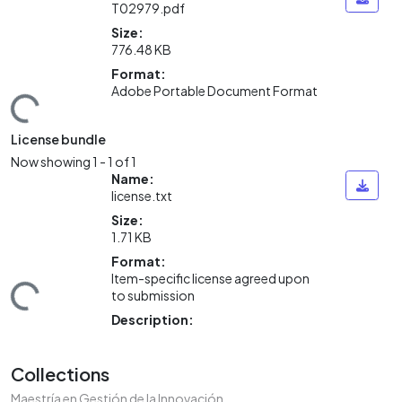
T02979.pdf
Size:
776.48 KB
Format:
Adobe Portable Document Format
ding...
License bundle
Now showing
1 - 1 of 1
Name:
license.txt
Size:
1.71 KB
Format:
Item-specific license agreed upon
to submission
ding...
Description:
Collections
Maestría en Gestión de la Innovación