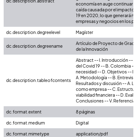
dc.description.abstract
economía en auge continuará c
caída causada por el impacto 
19 en 2020, lo que generará m
empresas y negocios en los p
dc.description.degreelevel
Magíster
Artículo de Proyecto de Grado 
dc.description.degreename
de la Innovación
Abstract -- I. Introducción --
del Covid 19 -- B. Colombia -- 
necesidad -- D. Objetivos -- II
A. Metodología -- B. Entrevistas
dc.description.tableofcontents
Resultados y discusión -- A. Lo
como empresa -- C. Estructura
viabilidad financiera -- D. Eval
Conclusiones -- V. Referencias
dc.format.extent
8 páginas
dc.format.medium
Digital
dc.format.mimetype
application/pdf