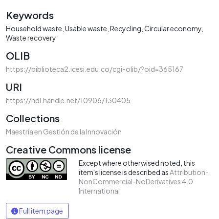
Keywords
Household waste
Usable waste
Recycling
Circular economy
Waste recovery
OLIB
https://biblioteca2.icesi.edu.co/cgi-olib/?oid=365167
URI
https://hdl.handle.net/10906/130405
Collections
Maestría en Gestión de la Innovación
Creative Commons license
Except where otherwised noted, this
item's license is described as
Attribution-
NonCommercial-NoDerivatives 4.0
International
Full item page