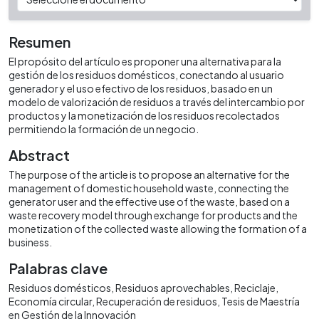
Resumen
El propósito del artículo es proponer una alternativa para la
gestión de los residuos domésticos, conectando al usuario
generador y el uso efectivo de los residuos, basado en un
modelo de valorización de residuos a través del intercambio por
productos y la monetización de los residuos recolectados
permitiendo la formación de un negocio.
Abstract
The purpose of the article is to propose an alternative for the
management of domestic household waste, connecting the
generator user and the effective use of the waste, based on a
waste recovery model through exchange for products and the
monetization of the collected waste allowing the formation of a
business.
Palabras clave
Residuos domésticos
Residuos aprovechables
Reciclaje
Economía circular
Recuperación de residuos
Tesis de Maestría
en Gestión de la Innovación