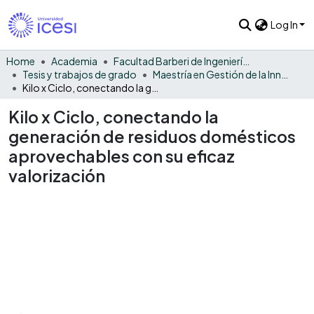
Log In
Home
Academia
Facultad Barberi de Ingeniería, Diseño y Ciencias Aplicadas
Tesis y trabajos de grado
Maestría en Gestión de la Innovación
Kilo x Ciclo, conectando la generación de residuos domésticos aprovechables con su eficaz valorización
Kilo x Ciclo, conectando la
generación de residuos domésticos
aprovechables con su eficaz
valorización
Loading...