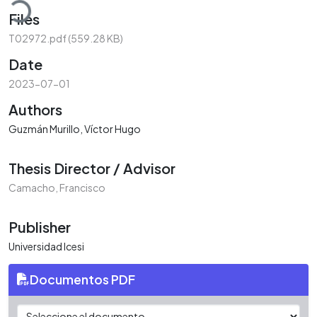
Files
T02972.pdf
(559.28 KB)
Date
2023-07-01
Authors
Guzmán Murillo, Víctor Hugo
Thesis Director / Advisor
Camacho, Francisco
Publisher
Universidad Icesi
Documentos PDF