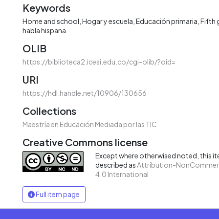
Keywords
Home and school
Hogar y escuela
Educación primaria
Fifth
habla hispana
OLIB
https://biblioteca2.icesi.edu.co/cgi-olib/?oid=
URI
https://hdl.handle.net/10906/130656
Collections
Maestría en Educación Mediada por las TIC
Creative Commons license
Except where otherwised noted, this ite
described as
Attribution-NonCommerc
4.0 International
Full item page