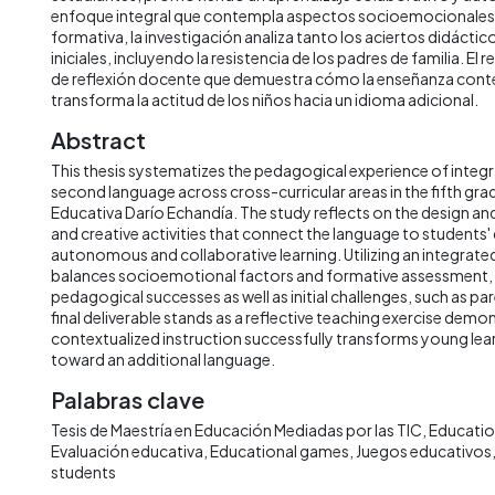
enfoque integral que contempla aspectos socioemocionales 
formativa, la investigación analiza tanto los aciertos didácti
iniciales, incluyendo la resistencia de los padres de familia. El r
de reflexión docente que demuestra cómo la enseñanza cont
transforma la actitud de los niños hacia un idioma adicional.
Abstract
This thesis systematizes the pedagogical experience of integra
second language across cross-curricular areas in the fifth grad
Educativa Darío Echandía. The study reflects on the design an
and creative activities that connect the language to students' d
autonomous and collaborative learning. Utilizing an integrat
balances socioemotional factors and formative assessment, 
pedagogical successes as well as initial challenges, such as pa
final deliverable stands as a reflective teaching exercise dem
contextualized instruction successfully transforms young lear
toward an additional language.
Palabras clave
Tesis de Maestría en Educación Mediadas por las TIC
Educatio
Evaluación educativa
Educational games
Juegos educativos
students