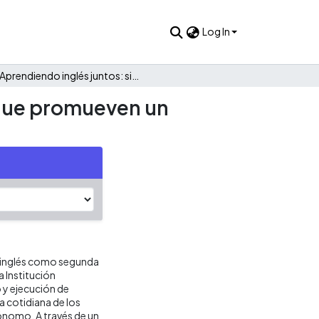
Log In
Aprendiendo inglés juntos: sistematización de prácticas que promueven un aprendizaje significativo a través de una segunda lengua
 que promueven un
el inglés como segunda
a Institución
o y ejecución de
da cotidiana de los
ónomo. A través de un