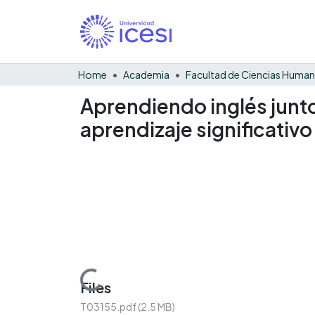
Home
Academia
Facultad de Ciencias Huma
Aprendiendo inglés junt
aprendizaje significativ
Loading...
Files
T03155.pdf
(2.5 MB)