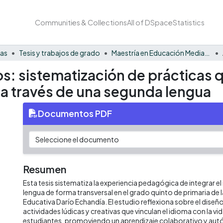
Communities & Collections
All of DSpace
Statistics
nas
Tesis y trabajos de grado
Maestría en Educación Mediada por las TIC
os: sistematización de prácticas
o a través de una segunda lengua
Documentos PDF
Resumen
Esta tesis sistematiza la experiencia pedagógica de integrar 
lengua de forma transversal en el grado quinto de primaria de l
Educativa Darío Echandía. El estudio reflexiona sobre el diseñ
actividades lúdicas y creativas que vinculan el idioma con la vi
estudiantes, promoviendo un aprendizaje colaborativo y aut