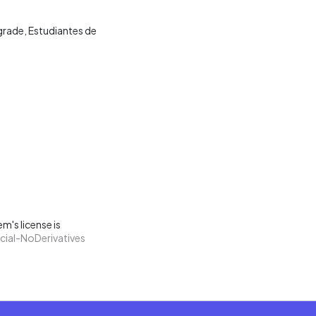
 grade
Estudiantes de
m's license is
ial-NoDerivatives