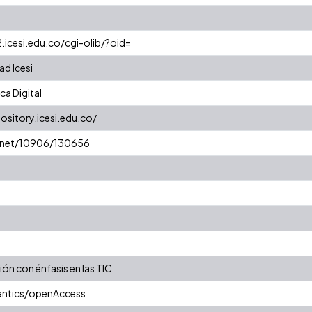
2.icesi.edu.co/cgi-olib/?oid=
ad Icesi
a Digital
pository.icesi.edu.co/
e.net/10906/130656
ón con énfasis en las TIC
antics/openAccess