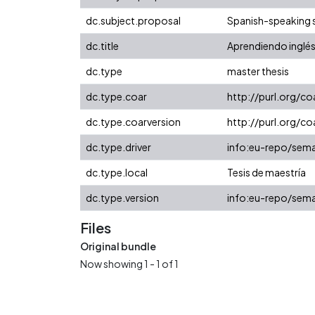
dc.subject.proposal
Spanish-speaking 
dc.title
Aprendiendo inglés
dc.type
master thesis
dc.type.coar
http://purl.org/c
dc.type.coarversion
http://purl.org/
dc.type.driver
info:eu-repo/sema
dc.type.local
Tesis de maestría
dc.type.version
info:eu-repo/sema
Files
Original bundle
Now showing
1 - 1 of 1