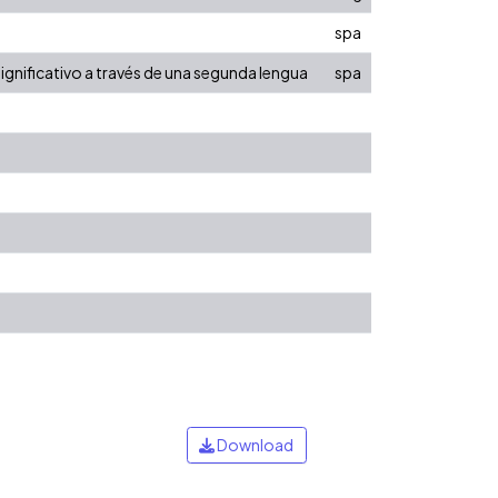
spa
ignificativo a través de una segunda lengua
spa
Download