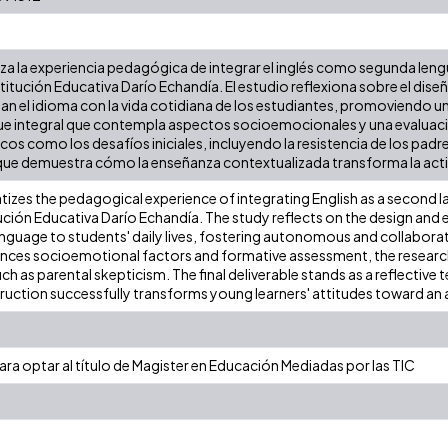
iza la experiencia pedagógica de integrar el inglés como segunda leng
nstitución Educativa Darío Echandía. El estudio reflexiona sobre el dise
lan el idioma con la vida cotidiana de los estudiantes, promoviendo 
ue integral que contempla aspectos socioemocionales y una evaluació
cos como los desafíos iniciales, incluyendo la resistencia de los padres
que demuestra cómo la enseñanza contextualizada transforma la actitu
tizes the pedagogical experience of integrating English as a second l
itución Educativa Darío Echandía. The study reflects on the design and e
nguage to students' daily lives, fostering autonomous and collaborativ
nces socioemotional factors and formative assessment, the research
 such as parental skepticism. The final deliverable stands as a reflecti
ruction successfully transforms young learners' attitudes toward an 
ra optar al título de Magister en Educación Mediadas por las TIC