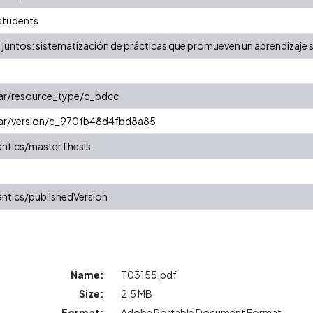
students
 juntos: sistematización de prácticas que promueven un aprendizaje s
oar/resource_type/c_bdcc
coar/version/c_970fb48d4fbd8a85
ntics/masterThesis
ntics/publishedVersion
Name:
T03155.pdf
Size:
2.5 MB
Format:
Adobe Portable Document Format