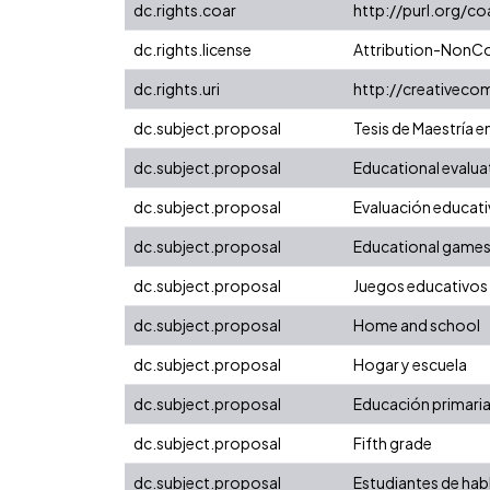
dc.rights.coar
http://purl.org/c
dc.rights.license
Attribution-NonCo
dc.rights.uri
http://creativeco
dc.subject.proposal
Tesis de Maestría 
dc.subject.proposal
Educational evalua
dc.subject.proposal
Evaluación educati
dc.subject.proposal
Educational game
dc.subject.proposal
Juegos educativos
dc.subject.proposal
Home and school
dc.subject.proposal
Hogar y escuela
dc.subject.proposal
Educación primari
dc.subject.proposal
Fifth grade
dc.subject.proposal
Estudiantes de hab