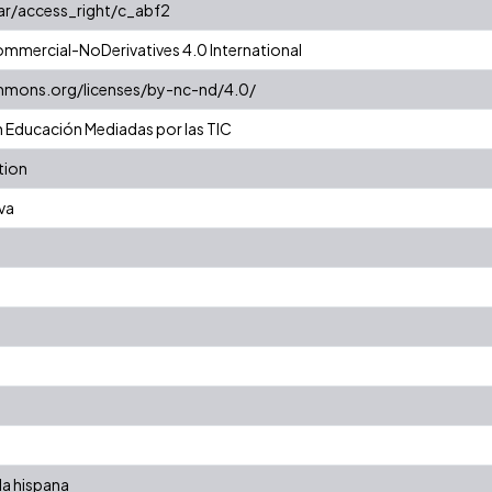
oar/access_right/c_abf2
mmercial-NoDerivatives 4.0 International
mmons.org/licenses/by-nc-nd/4.0/
en Educación Mediadas por las TIC
tion
va
s
a
la hispana