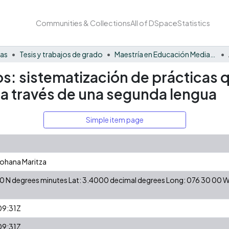
Communities & Collections
All of DSpace
Statistics
nas
Tesis y trabajos de grado
Maestría en Educación Mediada por las TIC
os: sistematización de prácticas
o a través de una segunda lengua
Simple item page
Johana Maritza
 00 N degrees minutes Lat: 3.4000 decimal degrees Long: 076 30 00
9:31Z
9:31Z