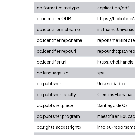
dc.format.mimetype
application/pdf
dc.identifier.OLIB
https://biblioteca
dc.identifier.instname
instname:Universid
dc.identifier.reponame
reponame:Bibliotec
dc.identifier.repourl
repourl:https://re
dc.identifier.uri
https://hdl.handl
dc.language.iso
spa
dc.publisher
Universidad Icesi
dc.publisher.faculty
Ciencias Humanas
dc.publisher.place
Santiago de Cali
dc.publisher.program
Maestría en Educaci
dc.rights.accessrights
info:eu-repo/sem