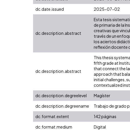
dc.date.issued
2025-07-02
Esta tesis sistemat
de primaria de la I
creativas que vincu
dc.description.abstract
través de un enfoq
los aciertos didácti
reflexión docente 
This thesis systema
fifth grade at Inst
that connect the la
dc.description.abstract
approach that bala
initial challenges,
contextualized inst
dc.description.degreelevel
Magíster
dc.description.degreename
Trabajo de grado pa
dc.format.extent
142 páginas
dc.format.medium
Digital