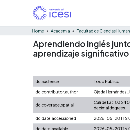
Home
Academia
Facultad de Ciencias Huma
Aprendiendo inglés junt
aprendizaje significativ
dc.audience
Todo Público
dc.contributor.author
Ojeda Hernández, 
Cali de Lat: 03 24
dc.coverage.spatial
decimal degrees.
dc.date.accessioned
2026-05-20T16:0
dc.date.available
2026-05-20T16:0