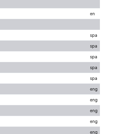
en
spa
spa
spa
spa
spa
eng
eng
eng
eng
eng