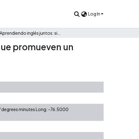
Log In
Aprendiendo inglés juntos: sistematización de prácticas que promueven un aprendizaje significativo a través de una segunda lengua
 que promueven un
 W degrees minutes Long: -76.5000