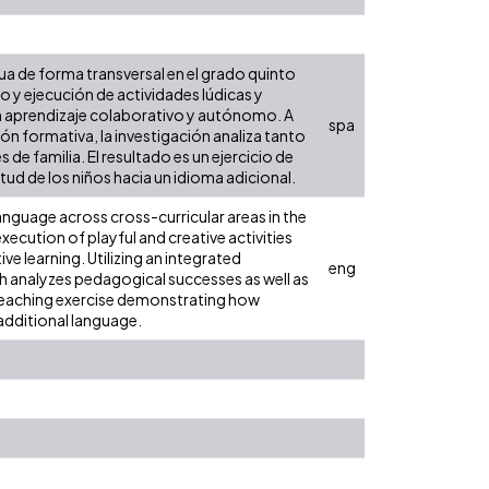
ua de forma transversal en el grado quinto
ño y ejecución de actividades lúdicas y
un aprendizaje colaborativo y autónomo. A
spa
n formativa, la investigación analiza tanto
 de familia. El resultado es un ejercicio de
d de los niños hacia un idioma adicional.
anguage across cross-curricular areas in the
xecution of playful and creative activities
e learning. Utilizing an integrated
eng
 analyzes pedagogical successes as well as
ve teaching exercise demonstrating how
additional language.