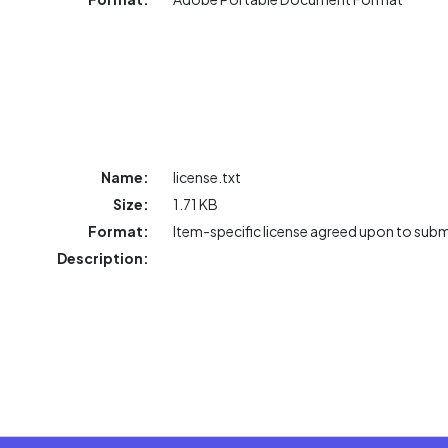
Name:
license.txt
Size:
1.71 KB
Format:
Item-specific license agreed upon to sub
Description: