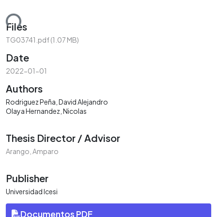
ding...
Files
TG03741.pdf
(1.07 MB)
Date
2022-01-01
Authors
Rodriguez Peña, David Alejandro
Olaya Hernandez, Nicolas
Thesis Director / Advisor
Arango, Amparo
Publisher
Universidad Icesi
Documentos PDF