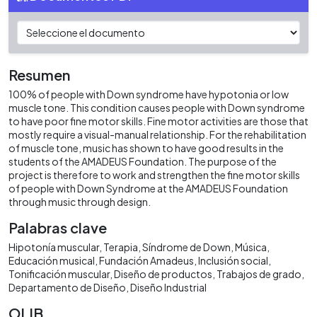
Resumen
100% of people with Down syndrome have hypotonia or low
muscle tone. This condition causes people with Down syndrome
to have poor fine motor skills. Fine motor activities are those that
mostly require a visual-manual relationship. For the rehabilitation
of muscle tone, music has shown to have good results in the
students of the AMADEUS Foundation. The purpose of the
project is therefore to work and strengthen the fine motor skills
of people with Down Syndrome at the AMADEUS Foundation
through music through design.
Palabras clave
Hipotonía muscular
Terapia
Síndrome de Down
Música
Educación musical
Fundación Amadeus
Inclusión social
Tonificación muscular
Diseño de productos
Trabajos de grado
Departamento de Diseño
Diseño Industrial
OLIB