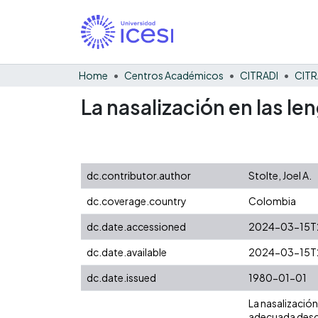
Home
Centros Académicos
CITRADI
CITR
La nasalización en las le
dc.contributor.author
Stolte, Joel A.
dc.coverage.country
Colombia
dc.date.accessioned
2024-03-15T2
dc.date.available
2024-03-15T2
dc.date.issued
1980-01-01
La nasalización
adecuada descr