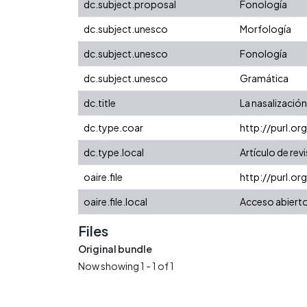
dc.subject.proposal
Fonología
dc.subject.unesco
Morfología
dc.subject.unesco
Fonología
dc.subject.unesco
Gramática
dc.title
La nasalización
dc.type.coar
http://purl.o
dc.type.local
Artículo de rev
oaire.file
http://purl.or
oaire.file.local
Acceso abiert
Files
Original bundle
Now showing
1 - 1 of 1