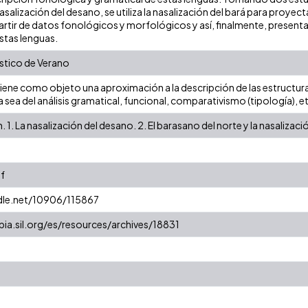
asalización del desano, se utiliza la nasalización del bará para proyec
partir de datos fonológicos y morfológicos y así, finalmente, present
stas lenguas.
ístico de Verano
 tiene como objeto una aproximación a la descripción de las estructura
ea del análisis gramatical, funcional, comparativismo (tipología), et
. 1. La nasalización del desano. 2. El barasano del norte y la nasalizac
f
ndle.net/10906/115867
ia.sil.org/es/resources/archives/18831