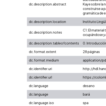
dc.description.abstract
Kaye sobre la n
construirse a 
gramática de e
dc.description.location
Instituto Lingü
C1: El material
dc.description.notes
ocupándose ya s
dc.description.tableofcontents
0. Introducción
dc.format.extent
28 páginas
dc.format.medium
application/pd
dc.identifier.uri
http://hdl.ha
dc.identifier.url
https://colomb
dc.language
desano
dc.language
bará
dc.language.iso
spa