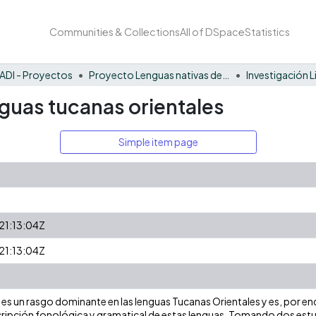
Communities & Collections
All of DSpace
Statistics
ADI - Proyectos
Proyecto Lenguas nativas del Vaupés
Investigación L
nguas tucanas orientales
Simple item page
1:13:04Z
1:13:04Z
 es un rasgo dominante en las lenguas Tucanas Orientales y es, por end
ipción fonológica y gramatical de estas lenguas. Tomando dos estu