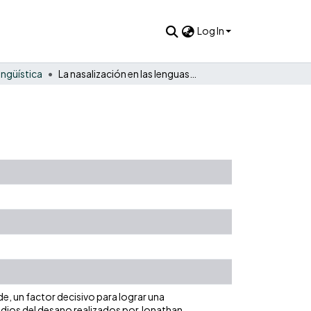
Log In
ingüística
La nasalización en las lenguas tucanas orientales
e, un factor decisivo para lograr una
dios del desano realizados por Jonathan