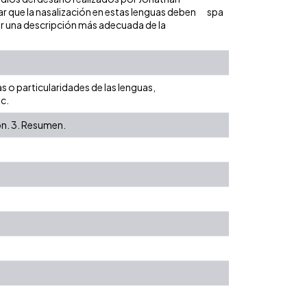
tar que la nasalización en estas lenguas deben
spa
ar una descripción más adecuada de la
s o particularidades de las lenguas,
c.
ión. 3. Resumen.