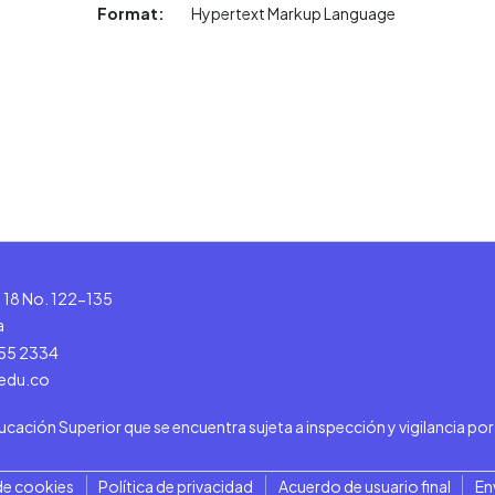
Format:
Hypertext Markup Language
le 18 No. 122-135
a
555 2334
.edu.co
ducación Superior que se encuentra sujeta a inspección y vigilancia po
de cookies
Política de privacidad
Acuerdo de usuario final
En