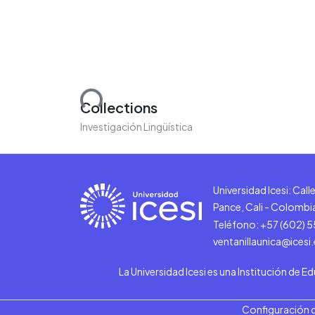
Loading...
Collections
Investigación Lingüística
Universidad Icesi: Cal
Pance, Cali - Colombi
Teléfono: +57 (602) 
ventanillaunica@icesi
La Universidad Icesi es una Institución de E
Configuración 