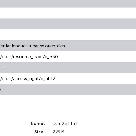
 en las lenguas tucanas orientales
rg/coar/resource_type/c_6501
ista
g/coar/access_right/c_abf2
o
Name:
item23.html
Size:
299 B