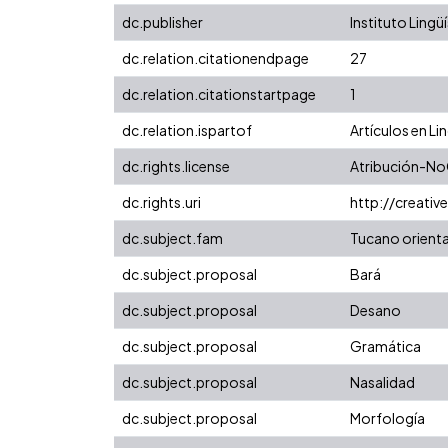
dc.publisher
Instituto Lingü
dc.relation.citationendpage
27
dc.relation.citationstartpage
1
dc.relation.ispartof
Artículos en Li
dc.rights.license
Atribución-No
dc.rights.uri
http://creati
dc.subject.fam
Tucano orienta
dc.subject.proposal
Bará
dc.subject.proposal
Desano
dc.subject.proposal
Gramática
dc.subject.proposal
Nasalidad
dc.subject.proposal
Morfología