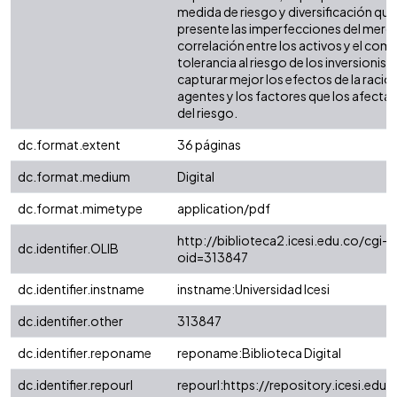
medida de riesgo y diversificación qu
presente las imperfecciones del merca
correlación entre los activos y el co
tolerancia al riesgo de los inversionista
capturar mejor los efectos de la racio
agentes y los factores que los afectan
del riesgo.
dc.format.extent
36 páginas
dc.format.medium
Digital
dc.format.mimetype
application/pdf
http://biblioteca2.icesi.edu.co/cgi-o
dc.identifier.OLIB
oid=313847
dc.identifier.instname
instname:Universidad Icesi
dc.identifier.other
313847
dc.identifier.reponame
reponame:Biblioteca Digital
dc.identifier.repourl
repourl:https://repository.icesi.edu.