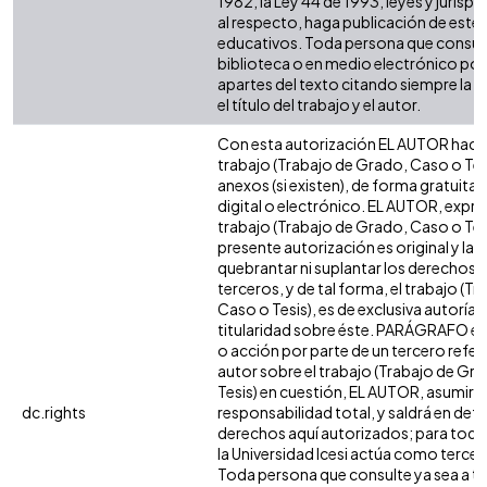
1982, la Ley 44 de 1993, leyes y jurisp
al respecto, haga publicación de este 
educativos. Toda persona que consulte
biblioteca o en medio electrónico po
apartes del texto citando siempre la fu
el título del trabajo y el autor.
Con esta autorización EL AUTOR hace 
trabajo (Trabajo de Grado, Caso o Tesi
anexos (si existen), de forma gratuita
digital o electrónico. EL AUTOR, expre
trabajo (Trabajo de Grado, Caso o Tesi
presente autorización es original y la 
quebrantar ni suplantar los derechos 
terceros, y de tal forma, el trabajo (T
Caso o Tesis), es de exclusiva autoría y 
titularidad sobre éste. PARÁGRAFO en
o acción por parte de un tercero refere
autor sobre el trabajo (Trabajo de Gr
Tesis) en cuestión, EL AUTOR, asumirá 
dc.rights
responsabilidad total, y saldrá en def
derechos aquí autorizados; para todo
la Universidad Icesi actúa como tercer
Toda persona que consulte ya sea a tr