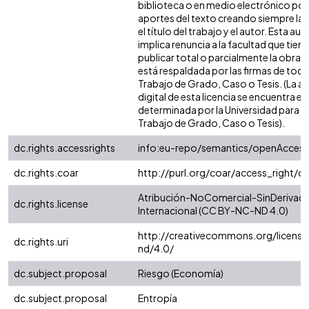
biblioteca o en medio electrónico po
aportes del texto creando siempre la f
el título del trabajo y el autor. Esta au
implica renuncia a la facultad que tie
publicar total o parcialmente la obra. 
está respaldada por las firmas de tod
Trabajo de Grado, Caso o Tesis. (La a
digital de esta licencia se encuentra e
determinada por la Universidad para l
Trabajo de Grado, Caso o Tesis).
dc.rights.accessrights
info:eu-repo/semantics/openAccess
dc.rights.coar
http://purl.org/coar/access_right/c
Atribución-NoComercial-SinDerivada
dc.rights.license
Internacional (CC BY-NC-ND 4.0)
http://creativecommons.org/license
dc.rights.uri
nd/4.0/
dc.subject.proposal
Riesgo (Economía)
dc.subject.proposal
Entropía