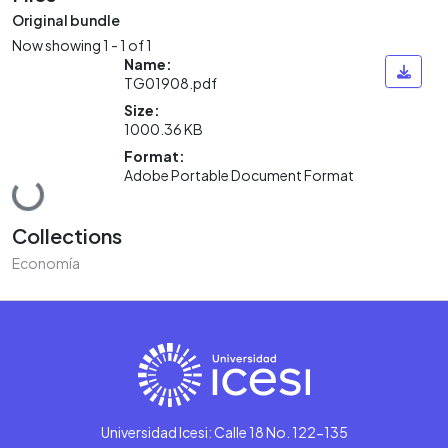
Original bundle
Now showing
1 - 1 of 1
Name:
TG01908.pdf
Size:
1000.36 KB
Format:
Adobe Portable Document Format
Loading...
Collections
Economía
Universidad Icesi: Calle 18 No. 122-135