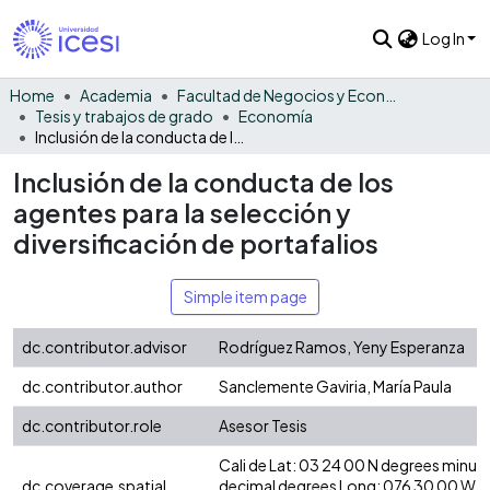
Log In
Home
Academia
Facultad de Negocios y Economía
Tesis y trabajos de grado
Economía
Inclusión de la conducta de los agentes para la selección y diversificación de portafalios
Inclusión de la conducta de los
agentes para la selección y
diversificación de portafalios
Simple item page
dc.contributor.advisor
Rodríguez Ramos, Yeny Esperanza
dc.contributor.author
Sanclemente Gaviria, María Paula
dc.contributor.role
Asesor Tesis
Cali de Lat: 03 24 00 N degrees minut
dc.coverage.spatial
decimal degrees Long: 076 30 00 W d