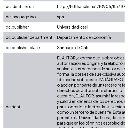
dc.identifier.uri
http://hdl.handle.net/10906/83710
dc.language.iso
spa
dc.publisher
Universidad Icesi
dc.publisher.department
Departamento de Economía
dc.publisher.place
Santiago de Cali
EL AUTOR, expresa que la obra objeto 
autorización es original y la elaboró si
suplantar los derechos de autor de terc
forma, la obra es de su exclusiva autorí
titularidad sobre éste. PARÁGRAFO: e
o acción por parte de un tercero refer
derechos de autor sobre el artículo, fo
cuestión, EL AUTOR, asumirá la respon
y saldrá en defensa de los derechos a
dc.rights
para todos los efectos, la Universidad 
como un tercero de buena fe. Esta aut
permite a la Universidad Icesi, de forma
para que en los términos establecidos 