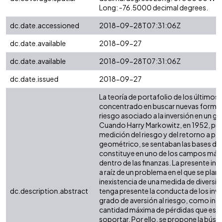
Long: -76.5000 decimal degrees.
dc.date.accessioned
2018-09-28T07:31:06Z
dc.date.available
2018-09-27
dc.date.available
2018-09-28T07:31:06Z
dc.date.issued
2018-09-27
La teoría de portafolio de los últimos
concentrado en buscar nuevas formas
riesgo asociado a la inversión en un g
Cuando Harry Markowitz, en 1952, pr
medición del riesgo y del retorno a part
geométrico, se sentaban las bases de 
constituye en uno de los campos más
dentro de las finanzas. La presente in
a raíz de un problema en el que se plant
inexistencia de una medida de diversif
dc.description.abstract
tenga presente la conducta de los inve
grado de aversión al riesgo, como indi
cantidad máxima de pérdidas que está
soportar. Por ello, se propone la bús