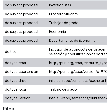
dc.subject.proposal
Inversionistas
dc.subject.proposal
Frontera eficiente
dc.subject.proposal
Trabajos de grado
dc.subject.proposal
Economía
dc.subject.proposal
Departamento de Economía
Inclusión de la conducta de los agente
dc.title
selección y diversificación de portafal
dc.type.coar
http://purl.org/coar/resource_type/
dc.type.coarversion
http://purl.org/coar/version/c_97
dc.type.driver
info:eu-repo/semantics/bachelorThe
dc.type.local
Trabajo de grado
dc.type.version
info:eu-repo/semantics/publishedVe
Files