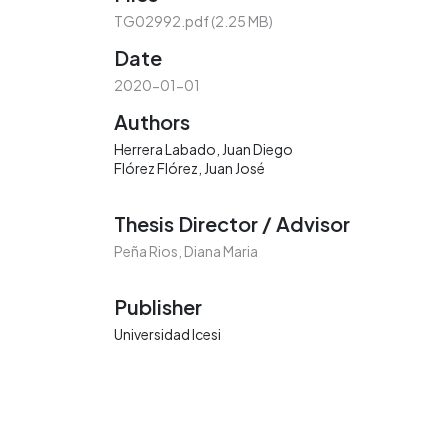
TG02992.pdf
(2.25 MB)
Date
2020-01-01
Authors
Herrera Labado, Juan Diego
Flórez Flórez, Juan José
Thesis Director / Advisor
Peña Rios, Diana Maria
Publisher
Universidad Icesi