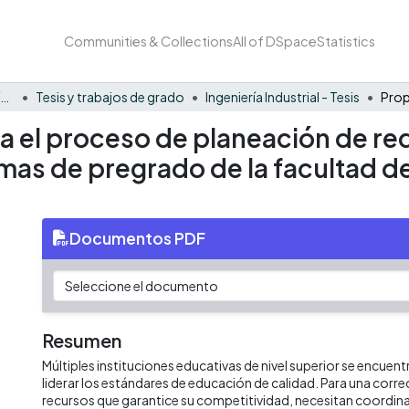
Communities & Collections
All of DSpace
Statistics
Facultad Barberi de Ingeniería, Diseño y Ciencias Aplicadas
Tesis y trabajos de grado
Ingeniería Industrial - Tesis
a el proceso de planeación de re
mas de pregrado de la facultad de
Documentos PDF
Resumen
Múltiples instituciones educativas de nivel superior se encuent
liderar los estándares de educación de calidad. Para una corre
recursos que garantice su competitividad, necesitan coordina