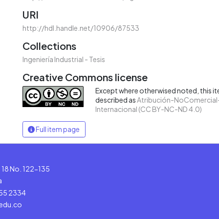
URI
http://hdl.handle.net/10906/87533
Collections
Ingeniería Industrial - Tesis
Creative Commons license
Except where otherwised noted, this ite
described as
Atribución-NoComercial-
Internacional (CC BY-NC-ND 4.0)
Full item page
le 18 No. 122-135
a
555 2334
.edu.co