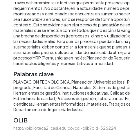
través de herramientas efectivas que permitan la presencia op
requerimientos. No obstante, en la actualidad el número de 
monitoreados y gestionados se encuentra en aumento hacie
sea susceptible a errores, si no se responde de forma oportuna
contexto. Esto se evidencia en el proceso de planeación de ad
materiales que se efectúa con métodos que no están a la va
una brecha de desperdicios (reprocesos, dinero y utilización) e
las necesidades reales. Para que los procesos puedan dar una
sus materiales, deben controlar la forma en la que se planean,
sus materiales para su utilización, dando así la cabida al mejo
procesos MRP (Por sus siglas en Inglés: Planeación de Requeri
haciéndolos diligentes y representativos a la realidad.
Palabras clave
PLANEACION TECNOLOGICA
Planeación
Universidad Icesi
P
pregrado
Facultad de Ciencias Naturales
Sistemas de gestió
Herramientas de gestión
Instituciones educativas
Calidad de
Estándares de calidad
Procesos de gestión
Laboratorios
Es
científicas
Herramientas informáticas
Materiales
Trabajos d
Departamento de Ingeniería Industrial
OLIB
http://biblioteca2.icesi.edu.co/cgi-olib?oid=326224