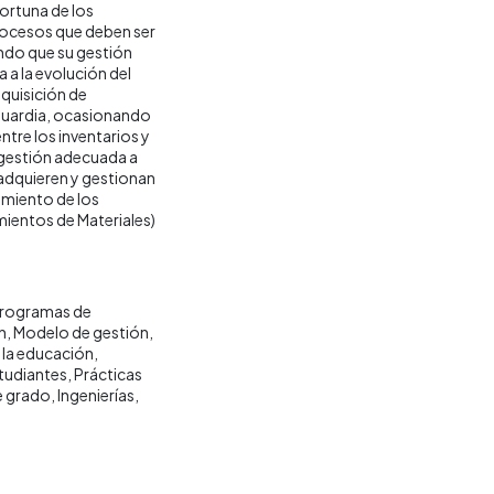
ortuna de los
procesos que deben ser
ndo que su gestión
 a la evolución del
quisición de
nguardia, ocasionando
ntre los inventarios y
 gestión adecuada a
 adquieren y gestionan
ramiento de los
mientos de Materiales)
rogramas de
n
Modelo de gestión
 la educación
tudiantes
Prácticas
e grado
Ingenierías