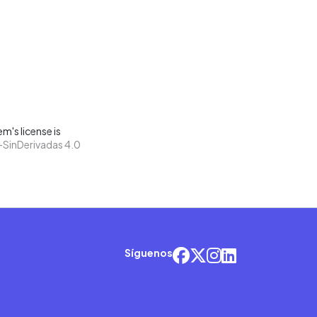
m's license is
SinDerivadas 4.0
Síguenos