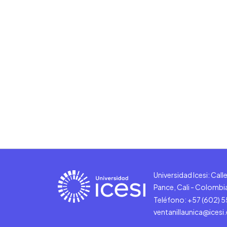
Universidad Icesi: Cal
Pance, Cali - Colombi
Teléfono: +57 (602) 
ventanillaunica@icesi