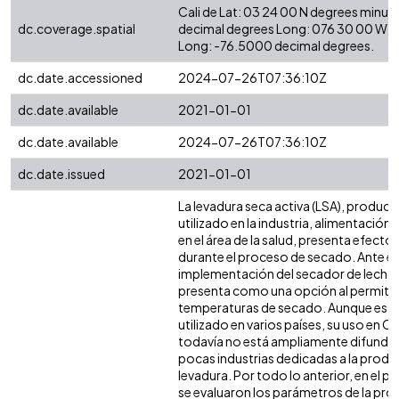
Cali de Lat: 03 24 00 N degrees minut
dc.coverage.spatial
decimal degrees Long: 076 30 00 W d
Long: -76.5000 decimal degrees.
dc.date.accessioned
2024-07-26T07:36:10Z
dc.date.available
2021-01-01
dc.date.available
2024-07-26T07:36:10Z
dc.date.issued
2021-01-01
La levadura seca activa (LSA), produ
utilizado en la industria, alimentación
en el área de la salud, presenta efect
durante el proceso de secado. Ante es
implementación del secador de lecho 
presenta como una opción al permitir 
temperaturas de secado. Aunque este
utilizado en varios países, su uso en 
todavía no está ampliamente difundid
pocas industrias dedicadas a la produ
levadura. Por todo lo anterior, en el p
se evaluaron los parámetros de la pr