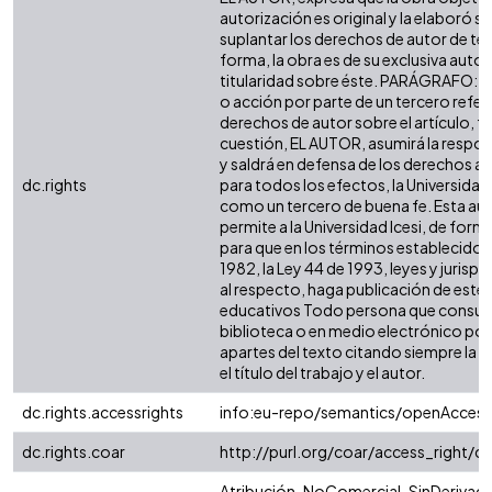
autorización es original y la elaboró si
suplantar los derechos de autor de terc
forma, la obra es de su exclusiva autorí
titularidad sobre éste. PARÁGRAFO: e
o acción por parte de un tercero refer
derechos de autor sobre el artículo, fo
cuestión, EL AUTOR, asumirá la respon
y saldrá en defensa de los derechos a
dc.rights
para todos los efectos, la Universidad 
como un tercero de buena fe. Esta aut
permite a la Universidad Icesi, de forma
para que en los términos establecidos 
1982, la Ley 44 de 1993, leyes y jurisp
al respecto, haga publicación de este 
educativos Todo persona que consulte
biblioteca o en medio electrónico po
apartes del texto citando siempre la fu
el título del trabajo y el autor.
dc.rights.accessrights
info:eu-repo/semantics/openAccess
dc.rights.coar
http://purl.org/coar/access_right/c
Atribución-NoComercial-SinDerivada