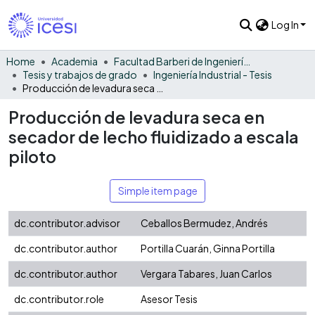
Log In
Home
Academia
Facultad Barberi de Ingeniería, Diseño y Ciencias Aplicadas
Tesis y trabajos de grado
Ingeniería Industrial - Tesis
Producción de levadura seca en secador de lecho fluidizado a escala piloto
Producción de levadura seca en
secador de lecho fluidizado a escala
piloto
Simple item page
dc.contributor.advisor
Ceballos Bermudez, Andrés
dc.contributor.author
Portilla Cuarán, Ginna Portilla
dc.contributor.author
Vergara Tabares, Juan Carlos
dc.contributor.role
Asesor Tesis