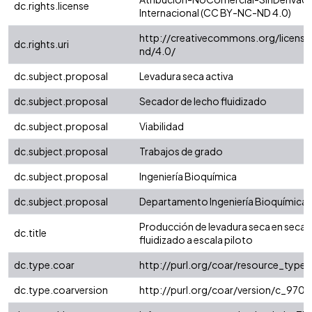
dc.rights.license
Internacional (CC BY-NC-ND 4.0)
http://creativecommons.org/license
dc.rights.uri
nd/4.0/
dc.subject.proposal
Levadura seca activa
dc.subject.proposal
Secador de lecho fluidizado
dc.subject.proposal
Viabilidad
dc.subject.proposal
Trabajos de grado
dc.subject.proposal
Ingeniería Bioquímica
dc.subject.proposal
Departamento Ingeniería Bioquímica
Producción de levadura seca en secad
dc.title
fluidizado a escala piloto
dc.type.coar
http://purl.org/coar/resource_type/
dc.type.coarversion
http://purl.org/coar/version/c_97