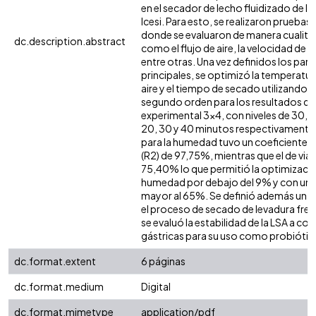
en el secador de lecho fluidizado de la
Icesi. Para esto, se realizaron prueba
donde se evaluaron de manera cualita
dc.description.abstract
como el flujo de aire, la velocidad de 
entre otras. Una vez definidos los pa
principales, se optimizó la temperatura
aire y el tiempo de secado utilizando
segundo orden para los resultados de
experimental 3x4, con niveles de 30, 3
20, 30 y 40 minutos respectivamente
para la humedad tuvo un coeficiente d
(R2) de 97,75%, mientras que el de viab
75,40% lo que permitió la optimizació
humedad por debajo del 9% y con una 
mayor al 65%. Se definió además un 
el proceso de secado de levadura fres
se evaluó la estabilidad de la LSA a co
gástricas para su uso como probiótic
dc.format.extent
6 páginas
dc.format.medium
Digital
dc.format.mimetype
application/pdf