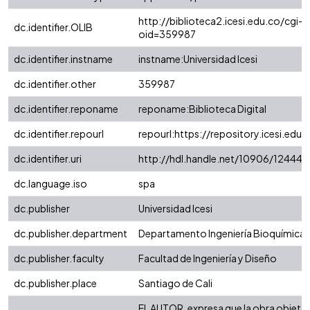
http://biblioteca2.icesi.edu.co/cgi-o
dc.identifier.OLIB
oid=359987
dc.identifier.instname
instname:Universidad Icesi
dc.identifier.other
359987
dc.identifier.reponame
reponame:Biblioteca Digital
dc.identifier.repourl
repourl:https://repository.icesi.edu.
dc.identifier.uri
http://hdl.handle.net/10906/124448
dc.language.iso
spa
dc.publisher
Universidad Icesi
dc.publisher.department
Departamento Ingeniería Bioquímica
dc.publisher.faculty
Facultad de Ingeniería y Diseño
dc.publisher.place
Santiago de Cali
EL AUTOR, expresa que la obra objeto 