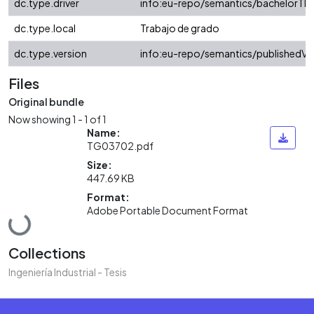
dc.type.driver
info:eu-repo/semantics/bachelorThe
dc.type.local
Trabajo de grado
dc.type.version
info:eu-repo/semantics/publishedVe
Files
Original bundle
Now showing
1 - 1 of 1
Name:
TG03702.pdf
Size:
447.69 KB
Format:
Adobe Portable Document Format
Loading...
Collections
Ingeniería Industrial - Tesis