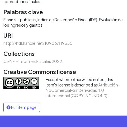
comentarios finales.
Palabras clave
Finanzas públicas
Índice de Desempeño Fiscal (IDF)
Evolución de
los ingresos y gastos
URI
http://hdl.handle.net/10906/119350
Collections
CIENFI - Informes Fiscales 2022
Creative Commons license
Except where otherwised noted, this
item's license is described as
Atribución-
NoComercial-SinDerivadas 4.0
Internacional (CC BY-NC-ND 4.0)
Full item page