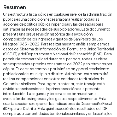
Resumen
Una estructura fiscal sólida en cualquier nivel de la administración
pública es una condición necesaria para realizar todas las
acciones de política pública imperiosas y las deseadas para
satisfacer las necesidades de sus pobladores. Este documento
presenta una breve revisión histórica de la evolución y
composición de los ingresos y gastos de San Pedro de Los
Milagros 1985 - 2022. Para realizar nuestro análisis empleamos
datos del Sistema de Información del Formulario Único Territorial
(SISFUT) y del Departamento Nacional de Planeación (DNP). Para
permitir la comparabilidad durante el periodo, todas las cifras
son expresadas a precios constantes del 2022 y en términos per
cápita. Es decir, se controla por la inflación y por el crecimiento
poblacional del municipio o distrito. Así mismo, esto permitirá
realizar comparaciones con otras entidades territoriales de
Colombia similares. Para lograr lo anterior, este trabajo está
dividido en seis sesiones: la primera sección es la presente
introducción. La segunda y tercera sección muestran la
evolución de los ingresos y los gastos respectivamente. En la
cuarta sección se exponen los Indicadores de Desempeño Fiscal
(IDF) para el Distrito. En la quinta sección los resultados del IDF
comparado con entidades territoriales similares y en la sexta, los