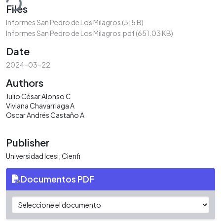
Files
Informes San Pedro de Los Milagros
(315 B)
Informes San Pedro de Los Milagros.pdf
(651.03 KB)
Date
2024-03-22
Authors
Julio César Alonso C
Viviana Chavarriaga A
Oscar Andrés Castaño A
Publisher
Universidad Icesi; Cienfi
Documentos PDF