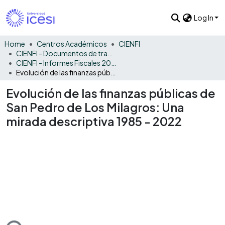
Log In
Home
Centros Académicos
CIENFI
CIENFI - Documentos de trabajos, técnicos y de divulgación
CIENFI - Informes Fiscales 2022
Evolución de las finanzas públicas de San Pedro de Los Milagros: Una mirada descriptiva 1985 - 2022
Evolución de las finanzas públicas de
San Pedro de Los Milagros: Una
mirada descriptiva 1985 - 2022
ding...