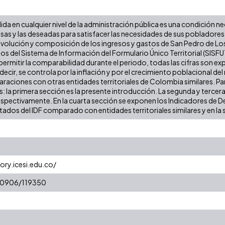
lida en cualquier nivel de la administración pública es una condición n
iosas y las deseadas para satisfacer las necesidades de sus poblador
a evolución y composición de los ingresos y gastos de San Pedro de Los
os del Sistema de Información del Formulario Único Territorial (SISF
permitir la comparabilidad durante el periodo, todas las cifras son e
decir, se controla por la inflación y por el crecimiento poblacional del
araciones con otras entidades territoriales de Colombia similares. Para
es: la primera sección es la presente introducción. La segunda y tercer
espectivamente. En la cuarta sección se exponen los Indicadores de Des
ltados del IDF comparado con entidades territoriales similares y en la 
ory.icesi.edu.co/
/10906/119350