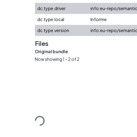
dc.type.driver
info:eu-repo/semantic
dc.type.local
Informe
dc.type.version
info:eu-repo/semantic
Files
Original bundle
Now showing
1 - 2 of 2
Loading...