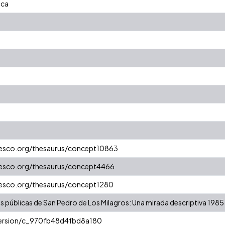
ica
unesco.org/thesaurus/concept10863
unesco.org/thesaurus/concept4466
unesco.org/thesaurus/concept1280
as públicas de San Pedro de Los Milagros: Una mirada descriptiva 198
/version/c_970fb48d4fbd8a180