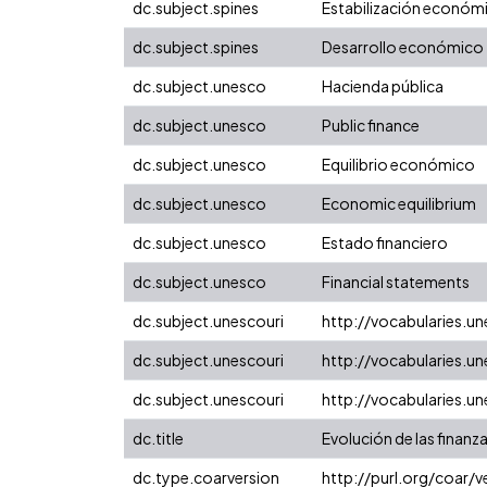
dc.subject.spines
Estabilización económ
dc.subject.spines
Desarrollo económico
dc.subject.unesco
Hacienda pública
dc.subject.unesco
Public finance
dc.subject.unesco
Equilibrio económico
dc.subject.unesco
Economic equilibrium
dc.subject.unesco
Estado financiero
dc.subject.unesco
Financial statements
dc.subject.unescouri
http://vocabularies.
dc.subject.unescouri
http://vocabularies.
dc.subject.unescouri
http://vocabularies.
dc.title
Evolución de las finanz
dc.type.coarversion
http://purl.org/coar