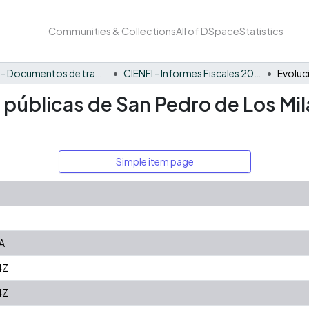
Communities & Collections
All of DSpace
Statistics
CIENFI - Documentos de trabajos, técnicos y de divulgación
CIENFI - Informes Fiscales 2022
s públicas de San Pedro de Los Mi
Simple item page
A
4Z
4Z