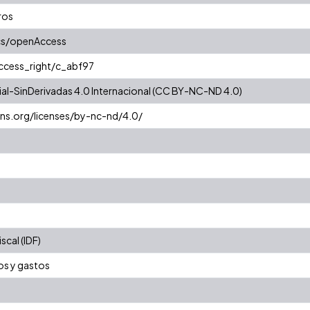
ros
cs/openAccess
access_right/c_abf97
l-SinDerivadas 4.0 Internacional (CC BY-NC-ND 4.0)
ns.org/licenses/by-nc-nd/4.0/
cal (IDF)
os y gastos