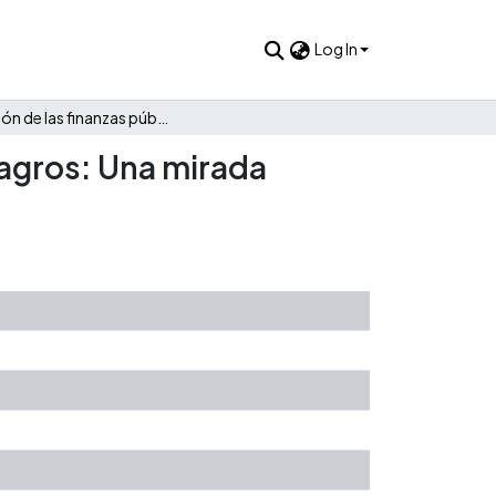
Log In
Evolución de las finanzas públicas de San Pedro de Los Milagros: Una mirada descriptiva 1985 - 2022
lagros: Una mirada