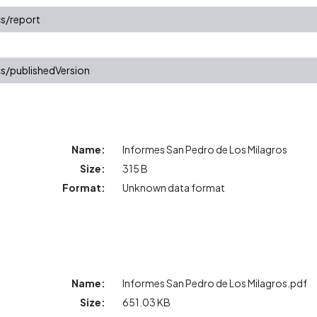
s/report
s/publishedVersion
Name:
Informes San Pedro de Los Milagros
Size:
315 B
Format:
Unknown data format
Name:
Informes San Pedro de Los Milagros.pdf
Size:
651.03 KB