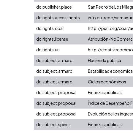
dc.publisher.place
San Pedro de Los Milag
dc.rights.accessrights
info:eu-repo/semanti
dc.rights.coar
http://purl.org/coar/
dc.rights.license
Atribución-NoComercia
dc.rights.uri
http://creativecommo
dc.subject.armarc
Hacienda pública
dc.subject.armarc
Estabilidad económica
dc.subject.armarc
Ciclos económicos
dc.subject.proposal
Finanzas públicas
dc.subject.proposal
Índice de Desempeño Fis
dc.subject.proposal
Evolución de los ingres
dc.subject.spines
Finanzas públicas