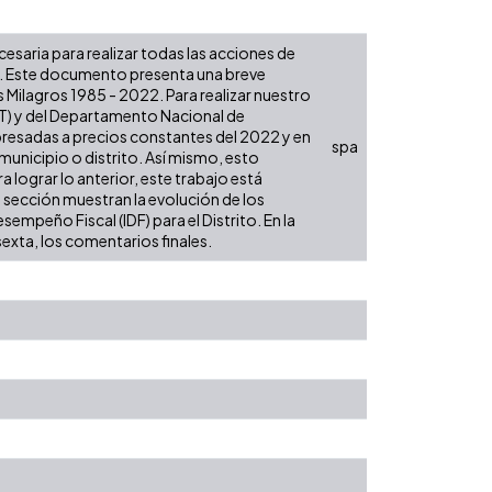
ecesaria para realizar todas las acciones de
es. Este documento presenta una breve
 Milagros 1985 - 2022. Para realizar nuestro
UT) y del Departamento Nacional de
xpresadas a precios constantes del 2022 y en
spa
 municipio o distrito. Así mismo, esto
 lograr lo anterior, este trabajo está
a sección muestran la evolución de los
empeño Fiscal (IDF) para el Distrito. En la
sexta, los comentarios finales.