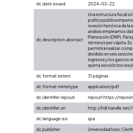
dc.date.issued
2024-03-22
Una estructura fiscal só
política pública imper
revisión histórica de l
análisis empleamos dat
Planeación (DNP). Para 
dc.description.abstract
términos per cápita. Es 
permitirá realizar comp
dividido en seis sesion
ingresos y los gastos r
quinta sección los resu
dc.format.extent
31 páginas
dc.format.mimetype
application/pdf
dc.identifier.repourl
repourl:https://reposit
dc.identifier.uri
http://hdl.handle.net
dc.language.iso
spa
dc.publisher
Universidad Icesi; Cienfi