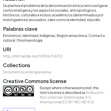
Se plantea el problema de la denominación étnica tanto exógena
como endógena y los aspectos sociales, antropológicos,
históricos, culturales e incluso académicos (determinados por
investigadores) asociados, tales como la identidad, el poder.
Palabras clave
Etnónimos
Identidad
Indígenas
Región amazónica
Contacto
cultural
Onomasiología
URI
http://hdl.handle.net/10906/116012
Collections
Documentos en lengua nativa
Creative Commons license
Except where otherwised noted, this
item's license is described as
Atribución-
NoComercial-SinDerivadas 4.0
Internacional (CC BY-NC-ND 4.0)