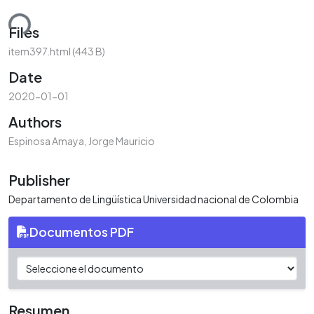
ding...
Files
item397.html
(443 B)
Date
2020-01-01
Authors
Espinosa Amaya, Jorge Mauricio
Publisher
Departamento de Lingüística Universidad nacional de Colombia
Documentos PDF
Resumen