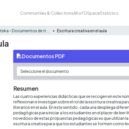
Communities & Collections
All of DSpace
Statistics
Eduteka - Documentos de trabajos, técnicos y de divulgación
Escritura creativa en el aula
ula
Documentos PDF
Resumen
Las cuatro experiencias didácticas que se recogen en este n
reflexionan e investigan sobre el rol de la escritura creativa pa
literarios en el aula. En este sentido, cada una despliega difer
pedagógicas para iniciar a los estudiantes en el placer de leer l
novedoso de estas propuestas pedagógicas es que utilizan la 
escritura creativa para que los estudiantes se formen como lec