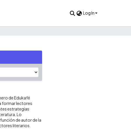
Log In
úmero de Edukafé
ra formar lectores
entes estrategias
iteratura. Lo
función de autor de la
tores literarios.