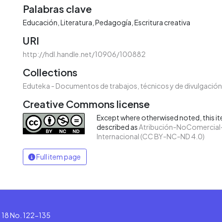
Palabras clave
Educación
Literatura
Pedagogía
Escritura creativa
URI
http://hdl.handle.net/10906/100882
Collections
Eduteka - Documentos de trabajos, técnicos y de divulgación
Creative Commons license
Except where otherwised noted, this ite
described as
Atribución-NoComercial-
Internacional (CC BY-NC-ND 4.0)
Full item page
le 18 No. 122-135