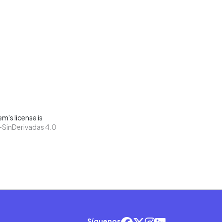
m's license is
SinDerivadas 4.0
Síguenos