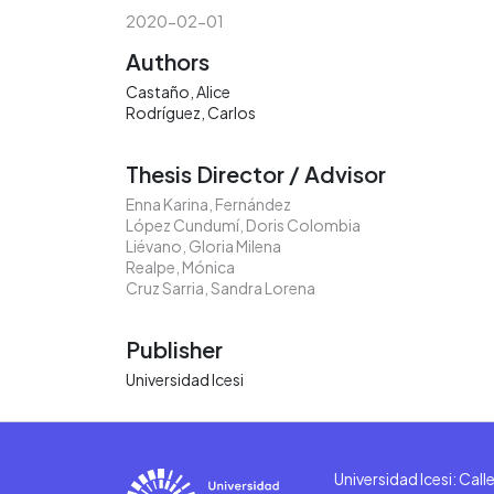
2020-02-01
Authors
Castaño, Alice
Rodríguez, Carlos
Thesis Director / Advisor
Enna Karina, Fernández
López Cundumí, Doris Colombia
Liévano, Gloria Milena
Realpe, Mónica
Cruz Sarria, Sandra Lorena
Publisher
Universidad Icesi
Universidad Icesi: Cal