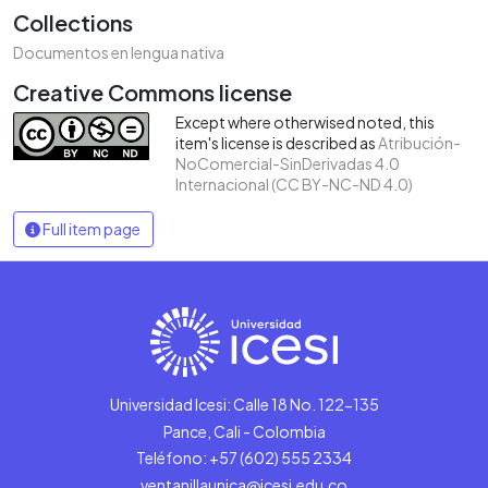
Collections
Documentos en lengua nativa
Creative Commons license
Except where otherwised noted, this
item's license is described as
Atribución-
NoComercial-SinDerivadas 4.0
Internacional (CC BY-NC-ND 4.0)
Full item page
Universidad Icesi: Calle 18 No. 122-135
Pance, Cali - Colombia
Teléfono: +57 (602) 555 2334
ventanillaunica@icesi.edu.co