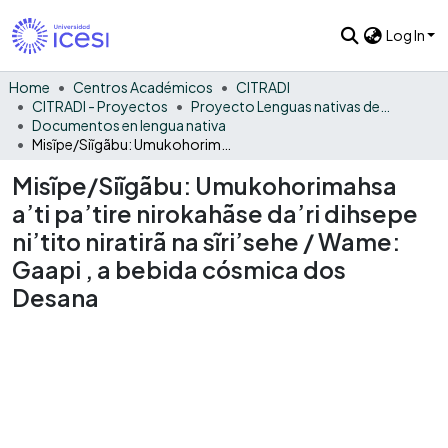
Log In
Home
Centros Académicos
CITRADI
CITRADI - Proyectos
Proyecto Lenguas nativas del Vaupés
Documentos en lengua nativa
Misĩpe/Siĩgãbu: Umukohorimahsa a’ti pa’tire nirokahãse da’ri dihsepe ni’tito niratirã na sĩri’sehe / Wame: Gaapi , a bebida cósmica dos Desana
Misĩpe/Siĩgãbu: Umukohorimahsa
a’ti pa’tire nirokahãse da’ri dihsepe
ni’tito niratirã na sĩri’sehe / Wame:
Gaapi , a bebida cósmica dos
Desana