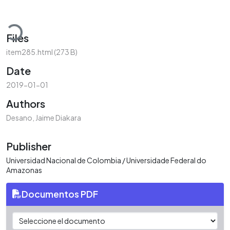
ding...
Files
item285.html
(273 B)
Date
2019-01-01
Authors
Desano, Jaime Diakara
Publisher
Universidad Nacional de Colombia / Universidade Federal do
Amazonas
Documentos PDF