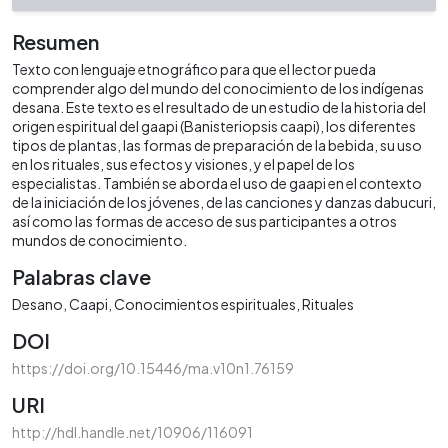
Resumen
Texto con lenguaje etnográfico para que el lector pueda
comprender algo del mundo del conocimiento de los indígenas
desana. Este texto es el resultado de un estudio de la historia del
origen espiritual del gaapi (Banisteriopsis caapi), los diferentes
tipos de plantas, las formas de preparación de la bebida, su uso
en los rituales, sus efectos y visiones, y el papel de los
especialistas. También se aborda el uso de gaapi en el contexto
de la iniciación de los jóvenes, de las canciones y danzas dabucuri,
así como las formas de acceso de sus participantes a otros
mundos de conocimiento.
Palabras clave
Desano
Caapi
Conocimientos espirituales
Rituales
DOI
https://doi.org/10.15446/ma.v10n1.76159
URI
http://hdl.handle.net/10906/116091