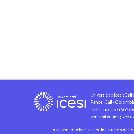
Universidad Icesi: Cal
Pance, Cali - Colombi
Teléfono: +57 (602) 
ventanillaunica@icesi
La Universidad Icesi es una Institución de E