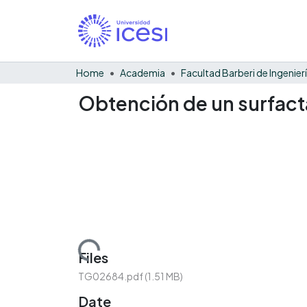
Home
Academia
Obtención de un surfact
Loading...
Files
TG02684.pdf
(1.51 MB)
Date