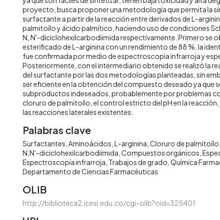
proyecto, busca proponer una metodología que permita la sín
surfactante a partir de la reacción entre derivados de L-argini
palmitoílo y ácido palmítico, haciendo uso de condiciones 
N, N'-diciclohexilcarbodiimida respectivamente. Primero se o
esterificado de L-arginina con un rendimiento de 88 %, la id
fue confirmada por medio de espectroscopia infrarroja y es
Posteriormente, con el intermediario obtenido se realizó la 
del surfactante por las dos metodologías planteadas, sin em
ser eficiente en la obtención del compuesto deseado ya que 
subproductos indeseados, probablemente por problemas con 
cloruro de palmitoílo, el control estricto del pH en la reacción,
las reacciones laterales existentes.
Palabras clave
Surfactantes
Aminoácidos
L-arginina
Cloruro de palmitoílo
N,N'-diciclohexilcarbodiimida
Compuestos orgánicos
Espe
Espectroscopía infrarroja
Trabajos de grado
Química Farma
Departamento de Ciencias Farmacéuticas
OLIB
http://biblioteca2.icesi.edu.co/cgi-olib?oid=325401