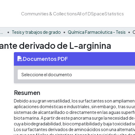
Communities & Collections
All of DSpace
Statistics
Facultad Barberi de Ingeniería, Diseño y Ciencias Aplicadas
Tesis y trabajos de grado
Química Farmacéutica - Tesis
ante derivado de L-arginina
Documentos PDF
Resumen
Debido a su gran versatilidad, los surfactantes son ampliament
aplicaciones domésticas e industriales, sin embargo, tras su u
sistemas de alcantarillado o directamente en las aguas superfi
biota marina. A partir de este panorama surge la necesidad de
cuya biodegradabilidad, biocompatibilidad y baja toxicidad se
Los surfactantes derivados de aminoácidos son una alternati
ya que son fáciles de sintetizar, tienen baja toxicidad y alta deg