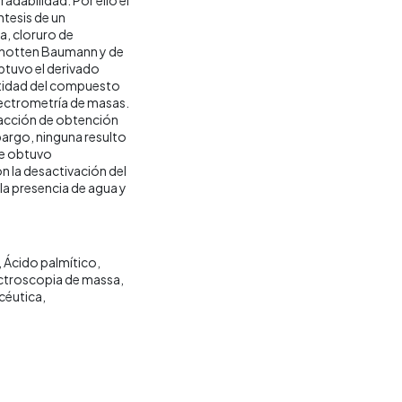
tesis de un
na, cloruro de
Schotten Baumann y de
btuvo el derivado
entidad del compuesto
pectrometría de masas.
reacción de obtención
bargo, ninguna resulto
se obtuvo
la desactivación del
 la presencia de agua y
Ácido palmítico
ctroscopia de massa
céutica