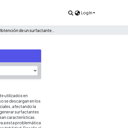
Log In
Obtención de un surfactante derivado de L-arginina
e utilizados en
so se descargan en los
ciales, afectando la
 generar surfactantes
an características.
va a esta problemática
radabilidad. Por ello el