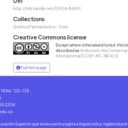
URI
http://hdl.handle.net/10906/86891
Collections
Química Farmacéutica - Tesis
Creative Commons license
Except where otherwised noted, this ite
described as
Atribución-NoComercial-
Internacional (CC BY-NC-ND 4.0)
Full item page
le 18 No. 122-135
a
555 2334
.edu.co
ducación Superior que se encuentra sujeta a inspección y vigilancia po