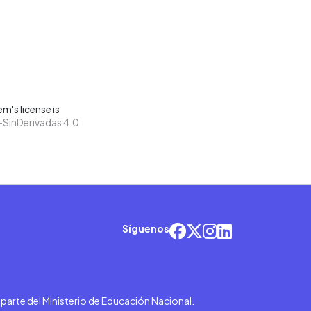
m's license is
SinDerivadas 4.0
Síguenos
r parte del Ministerio de Educación Nacional.