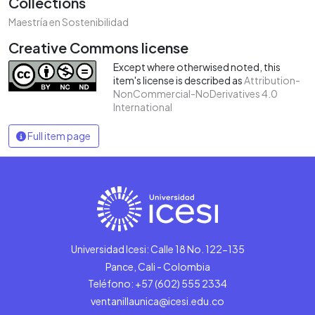
Collections
Maestría en Sostenibilidad
Creative Commons license
Except where otherwised noted, this
item's license is described as
Attribution-
NonCommercial-NoDerivatives 4.0
International
Full item page
Universidad Icesi: Calle 18 No. 122-135
Pance, Cali - Colombia
Teléfono: +57 (602) 555 2334
ventanillaunica@icesi.edu.co