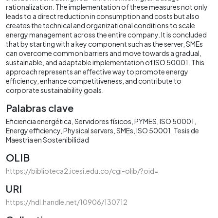
rationalization. The implementation of these measures not only
leads to a direct reduction in consumption and costs but also
creates the technical and organizational conditions to scale
energy management across the entire company. It is concluded
that by starting with a key component such as the server, SMEs
can overcome common barriers and move towards a gradual,
sustainable, and adaptable implementation of ISO 50001. This
approach represents an effective way to promote energy
efficiency, enhance competitiveness, and contribute to
corporate sustainability goals.
Palabras clave
Eficiencia energética
Servidores físicos
PYMES
ISO 50001
Energy efficiency
Physical servers
SMEs
ISO 50001
Tesis de
Maestría en Sostenibilidad
OLIB
https://biblioteca2.icesi.edu.co/cgi-olib/?oid=
URI
https://hdl.handle.net/10906/130712