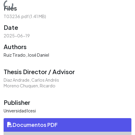
Loading...
Files
T03236.pdf
(1.41 MB)
Date
2025-06-19
Authors
Ruiz Tirado, José Daniel
Thesis Director / Advisor
Diaz Andrade, Carlos Andrés
Moreno Chuquen, Ricardo
Publisher
Universidad Icesi
Documentos PDF