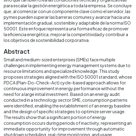
para escalar la gestión energética a toda la empresa. Se concluye
que, al comenzar con un componente clave como el servidor, las
pymes pueden superar las barreras comunes y avanzar hacia una
implementación gradual, sostenible y adaptable de la norma ISO
50001. Este enfoque representa una forma eficaz de promover
la eficiencia energética, mejorar la competitividad y contribuir a
los objetivos de sostenibilidad corporativa.
Abstract
Small and medium-sized enterprises (SMEs) face multiple
challenges in implementing energy management systems due to
resource limitations and specialized knowledge. This study
proposes strategies aligned with the ISO 50001 standard, whose
PDCA (Plan-Do-Check-Act) cycle-based approach allows for
continuous improvement in energy performance without the
need for a large initial investment. Based on an energy audit
conducted in a technology sector SME, consumption patterns
were identified, enabling the establishment of an energy baseline
and the design of specific strategies to optimize server usage.
The results show that a significant portion of energy
consumption occurs during periods of inactivity, representing an
immediate opportunity for improvement through automatic
shutdown scheduling, real-time monitoring, and usage