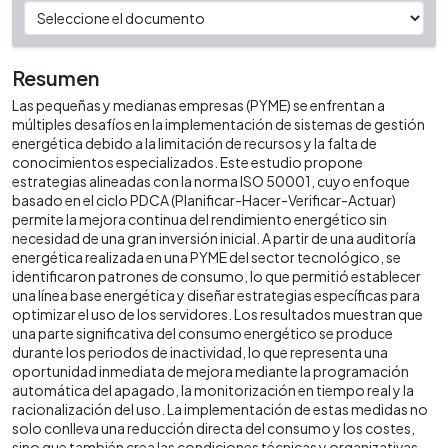
Resumen
Las pequeñas y medianas empresas (PYME) se enfrentan a
múltiples desafíos en la implementación de sistemas de gestión
energética debido a la limitación de recursos y la falta de
conocimientos especializados. Este estudio propone
estrategias alineadas con la norma ISO 50001, cuyo enfoque
basado en el ciclo PDCA (Planificar-Hacer-Verificar-Actuar)
permite la mejora continua del rendimiento energético sin
necesidad de una gran inversión inicial. A partir de una auditoría
energética realizada en una PYME del sector tecnológico, se
identificaron patrones de consumo, lo que permitió establecer
una línea base energética y diseñar estrategias específicas para
optimizar el uso de los servidores. Los resultados muestran que
una parte significativa del consumo energético se produce
durante los periodos de inactividad, lo que representa una
oportunidad inmediata de mejora mediante la programación
automática del apagado, la monitorización en tiempo real y la
racionalización del uso. La implementación de estas medidas no
solo conlleva una reducción directa del consumo y los costes,
sino que también crea las condiciones técnicas y organizativas