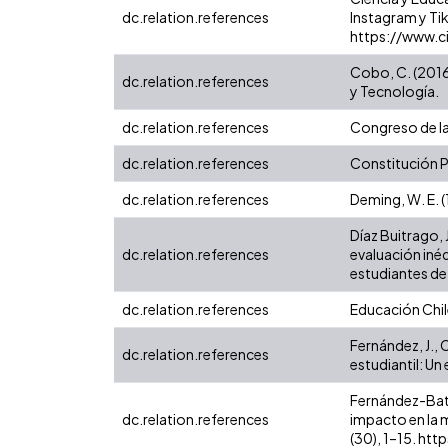
dc.relation.references
Instagram y Tik
https://www.c
Cobo, C. (2016)
dc.relation.references
y Tecnología.
dc.relation.references
Congreso de la
dc.relation.references
Constitución Po
dc.relation.references
Deming, W. E. (
Díaz Buitrago, 
dc.relation.references
evaluación inéd
estudiantes de
dc.relation.references
Educación Chil
Fernández, J., 
dc.relation.references
estudiantil: Un
Fernández-Batan
dc.relation.references
impacto en la 
(30), 1–15. ht