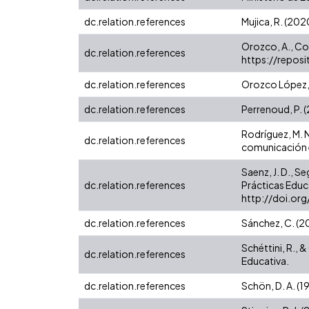
dc.relation.references
Mujica, R. (202
Orozco, A., Cor
dc.relation.references
https://repos
dc.relation.references
Orozco López, E
dc.relation.references
Perrenoud, P. 
Rodríguez, M. N
dc.relation.references
comunicación es
Saenz, J. D., Se
dc.relation.references
Prácticas Educ
http://doi.or
dc.relation.references
Sánchez, C. (2
Schéttini, R., 
dc.relation.references
Educativa.
dc.relation.references
Schön, D. A. (1