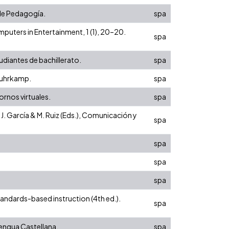
 de Pedagogía.
spa
mputers in Entertainment, 1 (1), 20–20.
spa
tudiantes de bachillerato.
spa
 Suhrkamp.
spa
tornos virtuales.
spa
 J. García & M. Ruiz (Eds.), Comunicación y
spa
spa
spa
spa
tandards-based instruction (4th ed.).
spa
Lengua Castellana.
spa