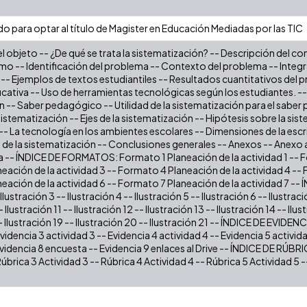
o para optar al título de Magister en Educación Mediadas por las TIC
l objeto -- ¿De qué se trata la sistematización? -- Descripción del co
o -- Identificación del problema -- Contexto del problema -- Integrac
- Ejemplos de textos estudiantiles -- Resultados cuantitativos del p
cativa -- Uso de herramientas tecnológicas según los estudiantes. --
n -- Saber pedagógico -- Utilidad de la sistematización para el saber
sistematización -- Ejes de la sistematización -- Hipótesis sobre la s
-- La tecnología en los ambientes escolares -- Dimensiones de la esc
e la sistematización -- Conclusiones generales -- Anexos -- Anexo a
ía -- ÍNDICE DE FORMATOS: Formato 1 Planeación de la actividad 1 -- F
ación de la actividad 3 -- Formato 4 Planeación de la actividad 4 -- 
ación de la actividad 6 -- Formato 7 Planeación de la actividad 7 -- 
 Ilustración 3 -- Ilustración 4 -- Ilustración 5 -- Ilustración 6 -- Ilustraci
- Ilustración 11 -- Ilustración 12 -- Ilustración 13 -- Ilustración 14 -- Ilus
- Ilustración 19 -- Ilustración 20 -- Ilustración 21 -- ÍNDICE DE EVIDENC
Evidencia 3 actividad 3 -- Evidencia 4 actividad 4 -- Evidencia 5 activida
Evidencia 8 encuesta -- Evidencia 9 enlaces al Drive -- ÍNDICE DE RÚBRI
Rúbrica 3 Actividad 3 -- Rúbrica 4 Actividad 4 -- Rúbrica 5 Actividad 5 -