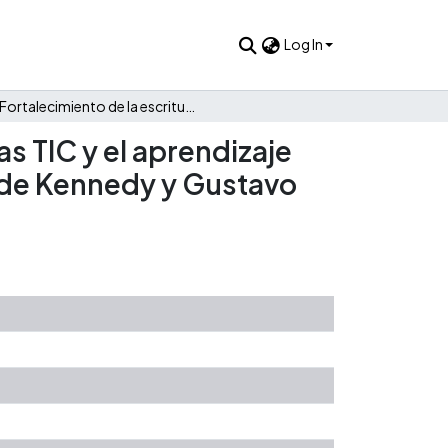
Log In
Fortalecimiento de la escritura argumentativa a través de las TIC y el aprendizaje basado en juegos en los estudiantes de los colegios INEM de Kennedy y Gustavo Morales Morales de Bogotá
as TIC y el aprendizaje
M de Kennedy y Gustavo