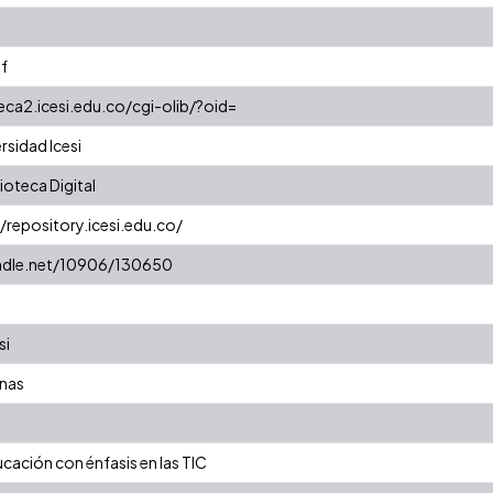
f
teca2.icesi.edu.co/cgi-olib/?oid=
rsidad Icesi
oteca Digital
//repository.icesi.edu.co/
andle.net/10906/130650
si
nas
cación con énfasis en las TIC