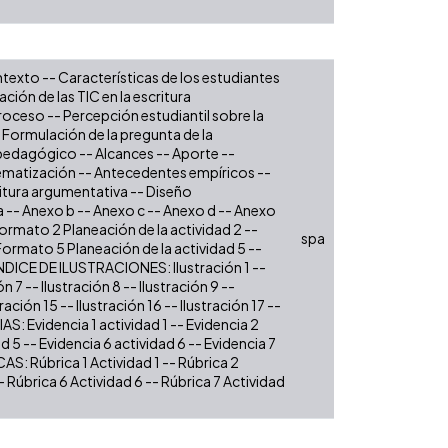
ntexto -- Características de los estudiantes
ión de las TIC en la escritura
roceso -- Percepción estudiantil sobre la
 Formulación de la pregunta de la
 pedagógico -- Alcances -- Aporte --
istematización -- Antecedentes empíricos --
ritura argumentativa -- Diseño
 -- Anexo b -- Anexo c -- Anexo d -- Anexo
ormato 2 Planeación de la actividad 2 --
spa
Formato 5 Planeación de la actividad 5 --
ÍNDICE DE ILUSTRACIONES: Ilustración 1 --
ón 7 -- Ilustración 8 -- Ilustración 9 --
tración 15 -- Ilustración 16 -- Ilustración 17 --
IAS: Evidencia 1 actividad 1 -- Evidencia 2
d 5 -- Evidencia 6 actividad 6 -- Evidencia 7
CAS: Rúbrica 1 Actividad 1 -- Rúbrica 2
- Rúbrica 6 Actividad 6 -- Rúbrica 7 Actividad