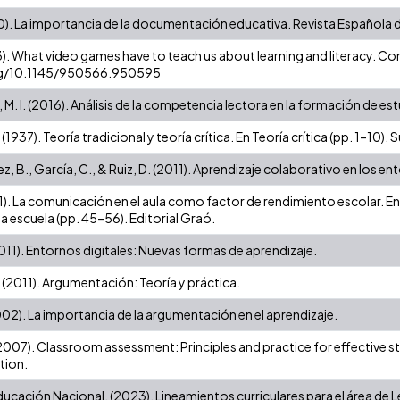
10). La importancia de la documentación educativa. Revista Española
3). What video games have to teach us about learning and literacy. Co
rg/10.1145/950566.950595
M. I. (2016). Análisis de la competencia lectora en la formación de es
(1937). Teoría tradicional y teoría crítica. En Teoría crítica (pp. 1–10).
ez, B., García, C., & Ruiz, D. (2011). Aprendizaje colaborativo en los en
11). La comunicación en el aula como factor de rendimiento escolar. En
la escuela (pp. 45–56). Editorial Graó.
(2011). Entornos digitales: Nuevas formas de aprendizaje.
 (2011). Argumentación: Teoría y práctica.
002). La importancia de la argumentación en el aprendizaje.
 (2007). Classroom assessment: Principles and practice for effective s
tion.
ducación Nacional. (2023). Lineamientos curriculares para el área de 