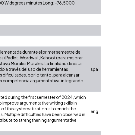
0 00 W degrees minutes Long: -76.5000
mplementada durante el primer semestre de
les (Padlet, Wordwall, Kahoot) para mejorar
tavo Morales Morales. La finalidad de esta
do a través del uso de herramientas
spa
 dificultades, por lo tanto, para alcanzar
 la competencia argumentativa, integrando
ed during the first semester of 2024, which
o improve argumentative writing skills in
 this systematization is to enrich the
eng
 Multiple difficulties have been observed in
ntribute to strengthening argumentative