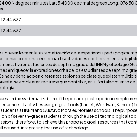
3 24 00 N degrees minutes Lat: 3.4000 decimal degrees Long: 076 3
s.
12:44:53Z
12:44:53Z
abajo se enfoca en la sistematización de la experiencia pedagógica i
ue consistió en una secuencia de actividades con herramientas digita
gumentativa en estudiantes de séptimo grado del INEM y el colegio Gus
 es enriquecer la expresión escrita de los estudiantes de séptimo gra
e ha evidenciado en diferentes sesiones de clase que existen múltiples
uesta, se emplearán recursos que contribuyan al fortalecimiento de
cnología.
uses on the systematization of the pedagogical experience implement
sequence of activities using digital tools (Padlet, Wordwall, Kahoot) t
students at INEM and Gustavo Morales Morales schools. The purpose of
ion of seventh-grade students through the use of technological tools.
sessions; therefore, to achieve this proposed goal, resources that co
l be used, integrating the use of technology.