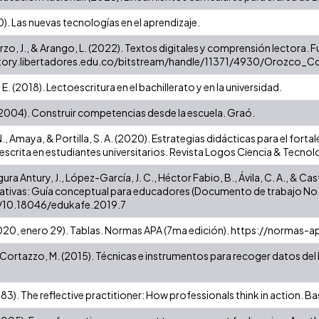
0). Las nuevas tecnologías en el aprendizaje.
zo, J., & Arango, L. (2022). Textos digitales y comprensión lectora. 
itory.libertadores.edu.co/bitstream/handle/11371/4930/Orozco
. (2018). Lectoescritura en el bachillerato y en la universidad.
(2004). Construir competencias desde la escuela. Graó.
., Amaya, & Portilla, S. A. (2020). Estrategias didácticas para el for
crita en estudiantes universitarios. Revista Logos Ciencia & Tecnologí
gura Antury, J., López-García, J. C., Héctor Fabio, B., Ávila, C. A., & C
ativas: Guía conceptual para educadores (Documento de trabajo No. 7)
g/10.18046/edukafe.2019.7
020, enero 29). Tablas. Normas APA (7ma edición). https://normas-a
& Cortazzo, M. (2015). Técnicas e instrumentos para recoger datos del
983). The reflective practitioner: How professionals think in action. B