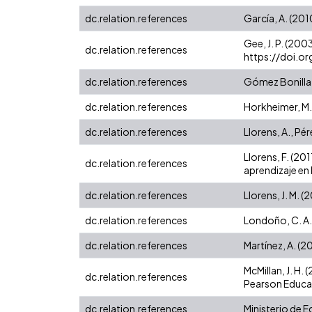
dc.relation.references
García, A. (20
Gee, J. P. (200
dc.relation.references
https://doi.o
dc.relation.references
Gómez Bonilla, 
dc.relation.references
Horkheimer, M. 
dc.relation.references
Llorens, A., Pér
Llorens, F. (20
dc.relation.references
aprendizaje en 
dc.relation.references
Llorens, J. M. 
dc.relation.references
Londoño, C. A.
dc.relation.references
Martínez, A. (2
McMillan, J. H.
dc.relation.references
Pearson Educa
dc.relation.references
Ministerio de E