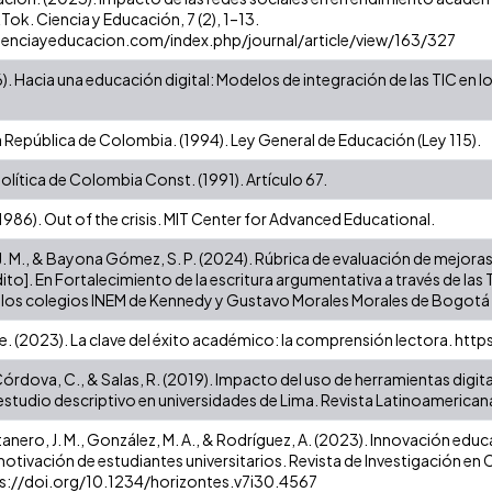
Tok. Ciencia y Educación, 7 (2), 1–13.
ienciayeducacion.com/index.php/journal/article/view/163/327
. Hacia una educación digital: Modelos de integración de las TIC en 
 República de Colombia. (1994). Ley General de Educación (Ley 115).
lítica de Colombia Const. (1991). Artículo 67.
1986). Out of the crisis. MIT Center for Advanced Educational.
J. M., & Bayona Gómez, S. P. (2024). Rúbrica de evaluación de mejoras
ito]. En Fortalecimiento de la escritura argumentativa a través de las 
 los colegios INEM de Kennedy y Gustavo Morales Morales de Bogotá (T
e. (2023). La clave del éxito académico: la comprensión lectora. htt
Córdova, C., & Salas, R. (2019). Impacto del uso de herramientas digit
 estudio descriptivo en universidades de Lima. Revista Latinoamerican
ero, J. M., González, M. A., & Rodríguez, A. (2023). Innovación educa
motivación de estudiantes universitarios. Revista de Investigación e
tps://doi.org/10.1234/horizontes.v7i30.4567