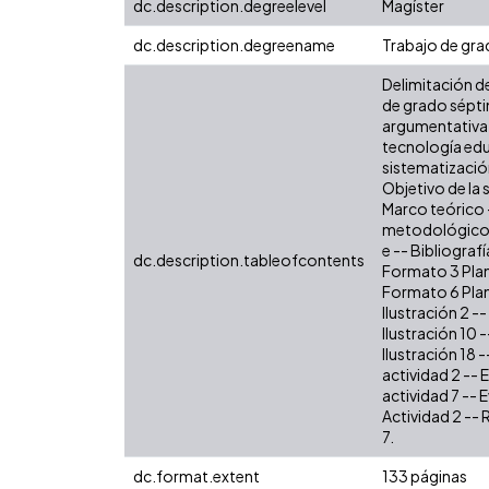
dc.description.degreelevel
Magíster
dc.description.degreename
Trabajo de grad
Delimitación de
de grado séptim
argumentativa -
tecnología edu
sistematizació
Objetivo de la 
Marco teórico 
metodológico d
e -- Bibliograf
dc.description.tableofcontents
Formato 3 Plane
Formato 6 Plane
Ilustración 2 --
Ilustración 10 -
Ilustración 18 -
actividad 2 -- 
actividad 7 -- 
Actividad 2 -- 
7.
dc.format.extent
133 páginas