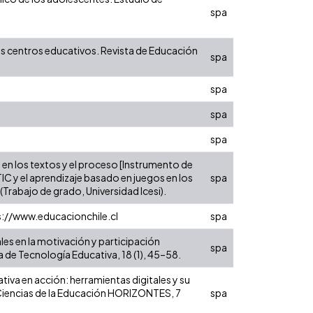
spa
los centros educativos. Revista de Educación
spa
spa
spa
spa
 en los textos y el proceso [Instrumento de
TIC y el aprendizaje basado en juegos en los
spa
rabajo de grado, Universidad Icesi).
ps://www.educacionchile.cl
spa
ales en la motivación y participación
spa
a de Tecnología Educativa, 18 (1), 45–58.
tiva en acción: herramientas digitales y su
n Ciencias de la Educación HORIZONTES, 7
spa