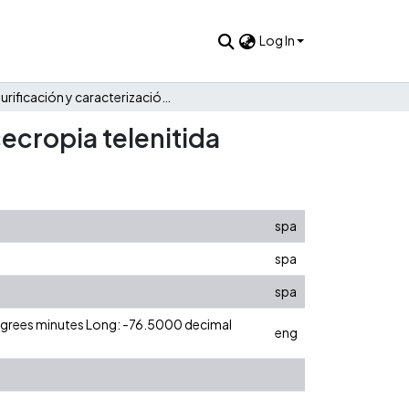
Log In
Purificación y caracterización de compuestos activos en cecropia telenitida
ecropia telenitida
spa
spa
spa
degrees minutes Long: -76.5000 decimal
eng