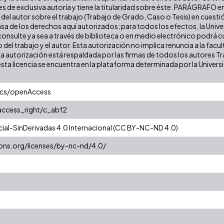
es de exclusiva autoría y tiene la titularidad sobre éste. PARÁGRAFO e
s del autor sobre el trabajo (Trabajo de Grado, Caso o Tesis) en cuest
ensa de los derechos aquí autorizados; para todos los efectos, la Uni
onsulte ya sea a través de biblioteca o en medio electrónico podrá c
ulo del trabajo y el autor. Esta autorización no implica renuncia a la fa
La autorización está respaldada por las firmas de todos los autores T
esta licencia se encuentra en la plataforma determinada por la Univer
ics/openAccess
/access_right/c_abf2
al-SinDerivadas 4.0 Internacional (CC BY-NC-ND 4.0)
ons.org/licenses/by-nc-nd/4.0/