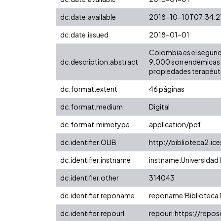
dc.date.available
2018-10-10T07:34:2
dc.date.issued
2018-01-01
Colombia es el segund
dc.description.abstract
9.000 son endémicas. L
propiedades terapéuti
dc.format.extent
46 páginas
dc.format.medium
Digital
dc.format.mimetype
application/pdf
dc.identifier.OLIB
http://biblioteca2.ic
dc.identifier.instname
instname:Universidad I
dc.identifier.other
314043
dc.identifier.reponame
reponame:Biblioteca D
dc.identifier.repourl
repourl:https://reposi