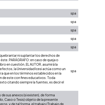
spa
spa
spa
spa
spa
 quebrantar ni suplantar los derechos de
obre éste. PARÁGRAFO: en caso de queja o
libro en cuestión, EL AUTOR, asumirá la
 efectos, la Universidad Icesi actúa como un
spa
ara que en los términos establecidos en la
ón de este con fines educativos. Toda
xto citando siempre la fuentes, es decir el
de sus anexos (si existen), de forma
do, Caso o Tesis) objeto de la presente
eros, y de tal forma, el trabajo (Trabajo de