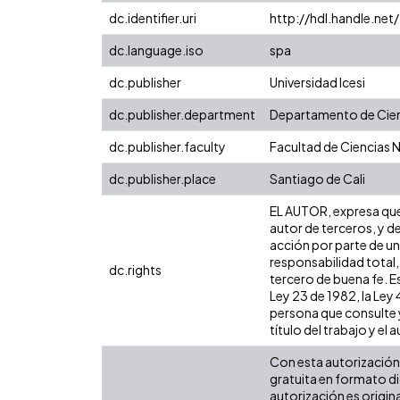
dc.identifier.uri
http://hdl.handle.ne
dc.language.iso
spa
dc.publisher
Universidad Icesi
dc.publisher.department
Departamento de Cien
dc.publisher.faculty
Facultad de Ciencias 
dc.publisher.place
Santiago de Cali
EL AUTOR, expresa que 
autor de terceros, y de
acción por parte de un 
responsabilidad total,
dc.rights
tercero de buena fe. Es
Ley 23 de 1982, la Ley
persona que consulte y
título del trabajo y el a
Con esta autorización 
gratuita en formato di
autorización es origina