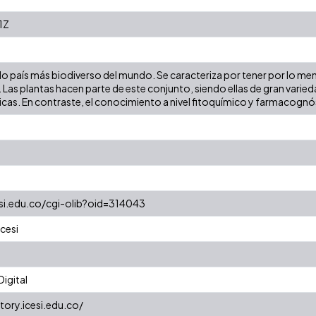
1Z
o país más biodiverso del mundo. Se caracteriza por tener por lo me
as plantas hacen parte de este conjunto, siendo ellas de gran varied
cas. En contraste, el conocimiento a nivel fitoquímico y farmacognós
esi.edu.co/cgi-olib?oid=314043
cesi
igital
tory.icesi.edu.co/