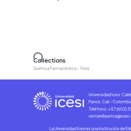
Loading...
Collections
Química Farmacéutica - Tesis
Universidad Icesi: Cal
Pance, Cali - Colombi
Teléfono: +57 (602) 
ventanillaunica@icesi
La Universidad Icesi es una Institución de E