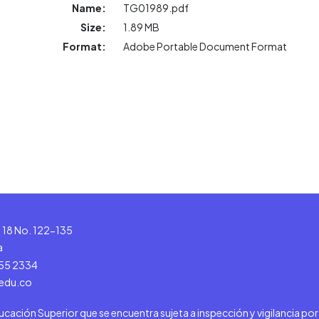
Name:
TG01989.pdf
Size:
1.89 MB
Format:
Adobe Portable Document Format
le 18 No. 122-135
a
555 2334
.edu.co
ducación Superior que se encuentra sujeta a inspección y vigilancia po