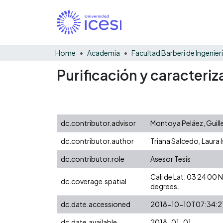
Home
Academia
Purificación y caracteri
dc.contributor.advisor
Montoya Peláez, Guil
dc.contributor.author
Triana Salcedo, Laura 
dc.contributor.role
Asesor Tesis
Cali de Lat: 03 24 00
dc.coverage.spatial
degrees.
dc.date.accessioned
2018-10-10T07:34:2
dc.date.available
2018-01-01