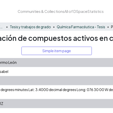
Communities & Collections
All of DSpace
Statistics
Facultad Barberi de Ingeniería, Diseño y Ciencias Aplicadas
Tesis y trabajos de grado
Química Farmacéutica - Tesis
zación de compuestos activos en c
Simple item page
lermo León
Isabel
 N degrees minutes Lat: 3.4000 decimal degrees Long: 076 30 00 W 
1Z