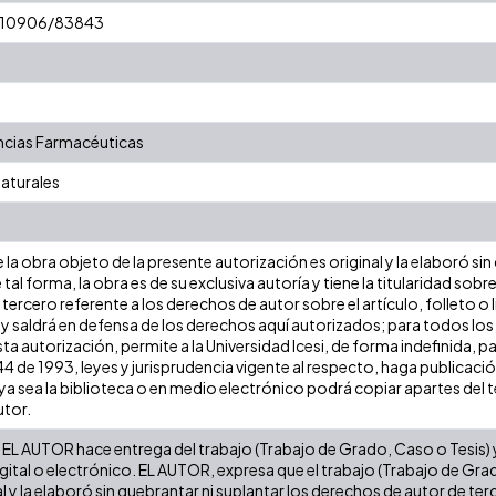
t/10906/83843
cias Farmacéuticas
Naturales
la obra objeto de la presente autorización es original y la elaboró sin
 tal forma, la obra es de su exclusiva autoría y tiene la titularidad s
tercero referente a los derechos de autor sobre el artículo, folleto o 
 y saldrá en defensa de los derechos aquí autorizados; para todos los
ta autorización, permite a la Universidad Icesi, de forma indefinida, p
 44 de 1993, leyes y jurisprudencia vigente al respecto, haga publicaci
a sea la biblioteca o en medio electrónico podrá copiar apartes del te
utor.
EL AUTOR hace entrega del trabajo (Trabajo de Grado, Caso o Tesis) y 
gital o electrónico. EL AUTOR, expresa que el trabajo (Trabajo de Gra
l y la elaboró sin quebrantar ni suplantar los derechos de autor de terc