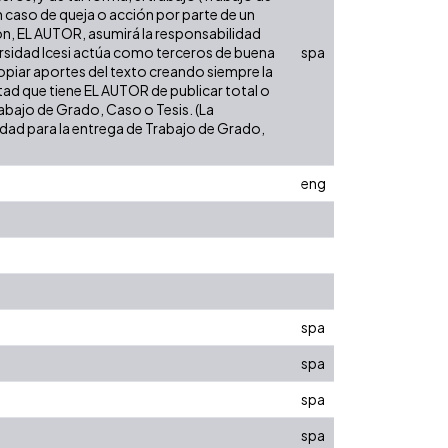
n caso de queja o acción por parte de un
ión, EL AUTOR, asumirá la responsabilidad
versidad Icesi actúa como terceros de buena
spa
opiar aportes del texto creando siempre la
cultad que tiene EL AUTOR de publicar total o
rabajo de Grado, Caso o Tesis. (La
sidad para la entrega de Trabajo de Grado,
eng
spa
spa
spa
spa