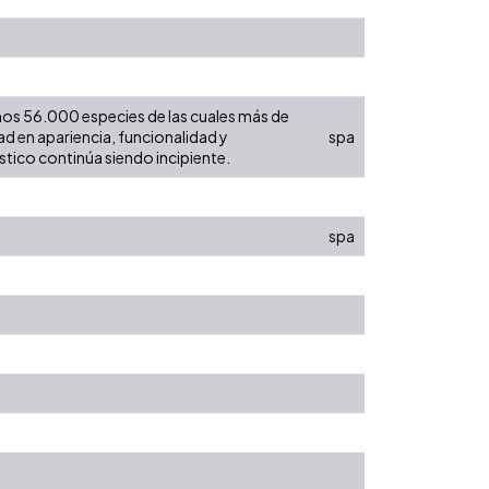
nos 56.000 especies de las cuales más de
ad en apariencia, funcionalidad y
spa
tico continúa siendo incipiente.
spa