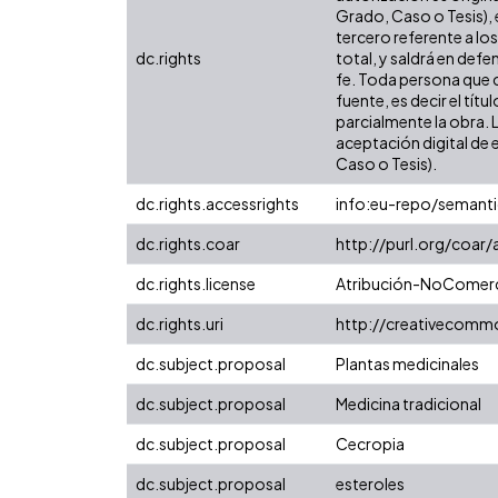
Grado, Caso o Tesis), 
tercero referente a lo
dc.rights
total, y saldrá en def
fe. Toda persona que c
fuente, es decir el tít
parcialmente la obra. 
aceptación digital de 
Caso o Tesis).
dc.rights.accessrights
info:eu-repo/semant
dc.rights.coar
http://purl.org/coar
dc.rights.license
Atribución-NoComerci
dc.rights.uri
http://creativecomm
dc.subject.proposal
Plantas medicinales
dc.subject.proposal
Medicina tradicional
dc.subject.proposal
Cecropia
dc.subject.proposal
esteroles