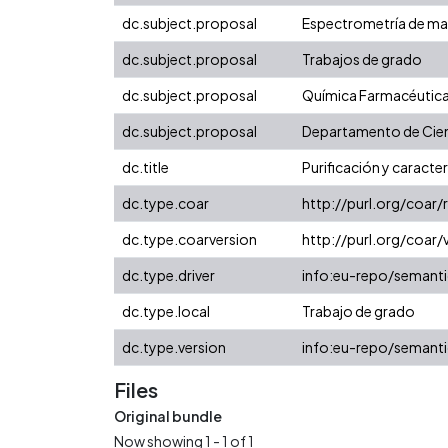
dc.subject.proposal
Espectrometría de m
dc.subject.proposal
Trabajos de grado
dc.subject.proposal
Química Farmacéutic
dc.subject.proposal
Departamento de Cien
dc.title
Purificación y caracte
dc.type.coar
http://purl.org/coar
dc.type.coarversion
http://purl.org/coa
dc.type.driver
info:eu-repo/semanti
dc.type.local
Trabajo de grado
dc.type.version
info:eu-repo/semanti
Files
Original bundle
Now showing
1 - 1 of 1