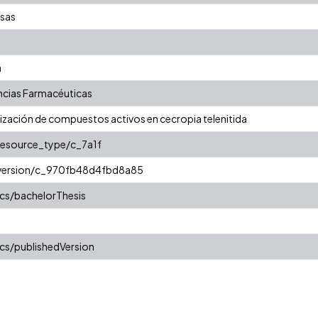
asas
a
cias Farmacéuticas
rización de compuestos activos en cecropia telenitida
/resource_type/c_7a1f
r/version/c_970fb48d4fbd8a85
cs/bachelorThesis
cs/publishedVersion