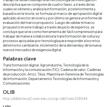
descriptiva que se compone de cuatro fases, a través de las
cuales se obtiene y analiza la información, posteriormente y
basados en la teoría, se formula un marco de apropiación digital
aplicado al sector arrocero y por último se genera un informe de
evaluación del marco propuesto. Luego de validar el marco
propuesto en este trabajo a través de juicio de expertos, se
concluye que sirve como herramienta de fácil comprensión para
trabajar de manera colaborativa la transformación de cultura y
procesos apoyadas por tecnología para responder a los retos
del entorno cambiante, incremento de la demanda y de la nueva
nuevos mercados de exigencia digital.
Palabras clave
Transformación digital
Agroindustria
Tecnología de la
información y la comunicación (TIC)
Cadena de valor
Cadenas
de producción
Arroz
Tésis
Maestría en Gerencia de Tecnologías
de Información
Departamento Tecnologías de Información y
Comunicaciones
OLIB
http://biblioteca2.icesi.edu.co/cgi-olib?oid=328544