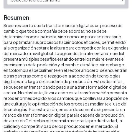
Resumen
Si bien es cierto que la transformación digital es un proceso de
cambio que toda compañía debe abordar, no se debe
determinar como una meta, sino como un proceso necesario
para optimizar sus procesos haciéndolos eficaces, permitiendo
a la organización estar a la altura para competir con las exigencias
del mercado a nivel global. La agroindustria alimentaria mundial
presenta múltiples desafíos estando entre los más relevantes el
crecimiento de la población y el cambio climático, sin embargo,
en Colombia especialmente en el sector arrocero, se encuentran
otras barreras como el rezago en la adopción de tecnologías
digitales a lo largo de la cadena de producción. Estos desafíos,
se pueden enfrentar dando paso a una transformación digital del
sector, No obstante, llevar a cabo esta transformación presenta
retos enormes debido a los cambios que conlleva la adopción de
una cultura y la optimización de los procesos mediante el uso de
tecnologías. Por esta razón, en este documento se presenta un
marco de transformación digital para la cadena de producción
de arroz en Colombia que permita mejorar la productividad, la
calidad y competitividad de los productos en el mercado. El
trabajo se desarrolla bajo una metodología de investigación