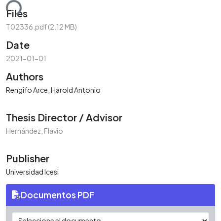
ding...
Files
T02336.pdf
(2.12 MB)
Date
2021-01-01
Authors
Rengifo Arce, Harold Antonio
Thesis Director / Advisor
Hernández, Flavio
Publisher
Universidad Icesi
Documentos PDF