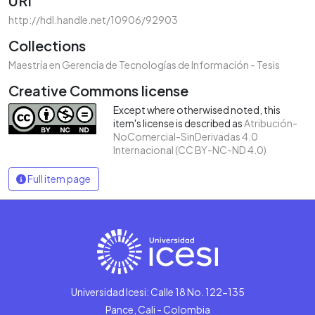
URI
http://hdl.handle.net/10906/92903
Collections
Maestría en Gerencia de Tecnologías de Información - Tesis
Creative Commons license
Except where otherwised noted, this
item's license is described as
Atribución-
NoComercial-SinDerivadas 4.0
Internacional (CC BY-NC-ND 4.0)
Full item page
Universidad Icesi: Calle 18 No. 122-135
Pance, Cali - Colombia