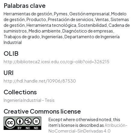
Palabras clave
Herramientas de gestión
Pymes
Gestión empresarial
Modelo
de gestión
Producto
Prestación de servicios
Ventas
Sistemas
de gestión
Herramienta tecnológica
Sostenibilidad
Cadena de
suministros
Medio ambiente
Diagnóstico de empresas
Trabajos de grado
Ingenierías
Departamento de Ingeniería
Industrial
OLIB
http://biblioteca2.icesi.edu.co/cgi-olib?oid=326215
URI
http://hdl.handle.net/10906/87530
Collections
Ingeniería Industrial - Tesis
Creative Commons license
Except where otherwised noted, this
item's license is described as
Atribución-
NoComercial-SinDerivadas 4.0