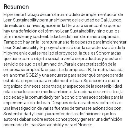
Resumen
El presente trabajo desarrolla un modelo de implementación de
Lean Sustainability para una Mipyme de la ciudad de Cali. Luego
de realizar una investigación en la literatura se encontró que no
hay una definición del término Lean Sustainability, sino que los
términos lean y sostenibilidad se definen de manera separada.
Tampoco hay en la literatura una serie de pasos para implementar
Lean Sustainability. El proyecto inició con la caracterización de la
Mipyme en la cual se realizó el proyecto, la cual es Sonomarcas
que tiene como objeto social la venta de productos y prestar el
servicio de audios e iluminación. Para la caracterización de la
empresa se empleó la encuesta de empresas B, la matriz basada
en la norma SGE21 y una encuesta para saber qué tan preparada
estaba la empresa para implementar Lean. Se encontró que la
organización necesitaba trabajar aspectos de la sostenibilidad
relacionados con el medio ambiente, la cadena de suministro, la
sociedad y la comunidad y tenía condiciones aceptables para la
implementación de Lean. Después de la caracterización se hizo
una investigación de varias fuentes de temas relacionados con
Sostenibilidad y Lean, para entender las definiciones que los
autores daban sobre estos conceptos y generar una definición
adecuada de Lean Sustainability para el Modelo.