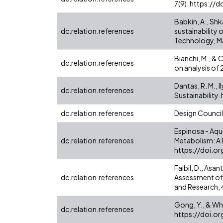
7(9). https://
Babkin, A., Shk
dc.relation.references
sustainability 
Technology, Ma
Bianchi, M., & 
dc.relation.references
on analysis of
Dantas, R. M., I
dc.relation.references
Sustainability
dc.relation.references
Design Council
Espinosa - Aqui
dc.relation.references
Metabolism: A R
https://doi.o
Faibil, D., Asa
dc.relation.references
Assessment of 
and Research,
Gong, Y., & Whe
dc.relation.references
https://doi.or