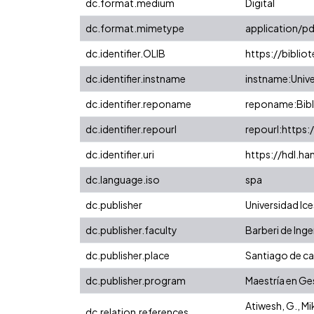
dc.format.medium
Digital
dc.format.mimetype
application/pd
dc.identifier.OLIB
https://biblio
dc.identifier.instname
instname:Unive
dc.identifier.reponame
reponame:Bibli
dc.identifier.repourl
repourl:https:
dc.identifier.uri
https://hdl.h
dc.language.iso
spa
dc.publisher
Universidad Ice
dc.publisher.faculty
Barberi de Inge
dc.publisher.place
Santiago de cal
dc.publisher.program
Maestría en Ge
Atiwesh, G., Mik
dc.relation.references