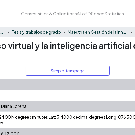
Communities & Collections
All of DSpace
Statistics
Facultad Barberi de Ingeniería, Diseño y Ciencias Aplicadas
Tesis y trabajos de grado
Maestría en Gestión de la Innovación
o virtual y la inteligencia artifici
Simple item page
, Diana Lorena
3 24 00 N degrees minutes Lat: 3.4000 decimal degrees Long: 076 3
s.
6:12:00Z