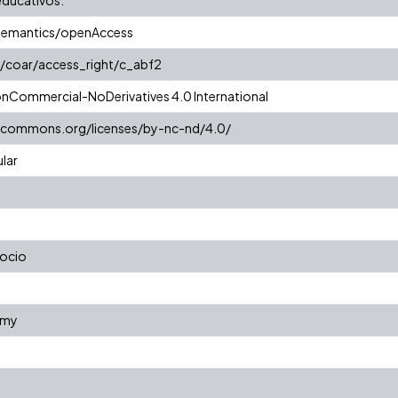
semantics/openAccess
g/coar/access_right/c_abf2
onCommercial-NoDerivatives 4.0 International
vecommons.org/licenses/by-nc-nd/4.0/
lar
ocio
omy