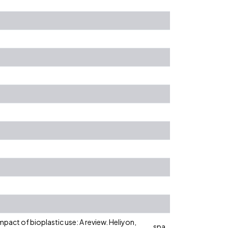
 impact of bioplastic use: A review. Heliyon,
spa