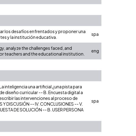
lizar los desafíos enfrentados y proponer una
spa
es y la institución educativa.
gy, analyze the challenges faced, and
eng
or teachers and the educational institution.
inteligencia una artificial ¿una pista para
e diseño curricular -- B. Encuesta digital a
escribir las intervenciones al proceso de
spa
TADOS Y DISCUSIÓN -- IV. CONCLUSIONES -- V.
OPUESTA DE SOLUCIÓN -- B. USER PERSONA