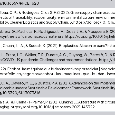
rg/10.18359/RFCE.1620
Ribau, C. P., & Rodrigues, C. da S. F. (2022). Green supply chain practic
cts of traceability, ecocentricity, environmental culture, environme
ibility. Cleaner Logistics and Supply Chain, 5. https://doi.org/10.10
brera, G., Machuca, F., Rodríguez, L. A., Diosa, J. E., & Mosquera, E. (2
he synthesis of carbonaceous materials. https://doi.org/10.1016/j.
 Chuah, J. - A., & Sudesh, K. (2021). Bioplastics: A boon or bane? ht
A. L., Prata, J. C., Walker, T. R., Duarte, A. C., Ouyang, W., Barcelò, D.,
to COVID - 19 pandemic: Challenges and recommendations. https://
22). Ecobot, las máquinas que le dan incentivos por reciclar | Negocio
tafolio.co/negocios/ecobot - las - maquinas - que - le - dan - incent
gas, C. A., Clavero, M. E., & Bustos, P. A. (2021). Advances on the Impl
 Colombia under a Sustainable Development Framework. Sustainability 2
rg/10.3390/SU13073816
ala, A., & Fullana - I - Palmer, P. (2021). Linking LCA literature with ci
ging. https://doi.org/10.1016/j.scitotenv.2021.145322