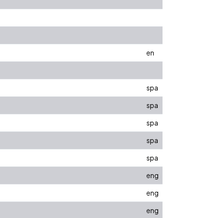
en
spa
spa
spa
spa
spa
eng
eng
eng