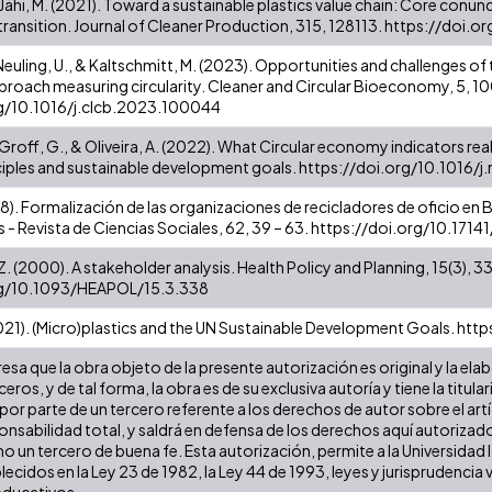
 & Jähi, M. (2021). Toward a sustainable plastics value chain: Core c
transition. Journal of Cleaner Production, 315, 128113. https://doi.o
euling, U., & Kaltschmitt, M. (2023). Opportunities and challenges o
pproach measuring circularity. Cleaner and Circular Bioeconomy, 5, 
rg/10.1016/j.clcb.2023.100044
, Groff, G., & Oliveira, A. (2022). What Circular economy indicators re
ples and sustainable development goals. https://doi.org/10.1016/
018). Formalización de las organizaciones de recicladores de oficio e
s - Revista de Ciencias Sociales, 62, 39 – 63. https://doi.org/10.17
. (2000). A stakeholder analysis. Health Policy and Planning, 15(3), 3
rg/10.1093/HEAPOL/15.3.338
(2021). (Micro)plastics and the UN Sustainable Development Goals. h
sa que la obra objeto de la presente autorización es original y la ela
ceros, y de tal forma, la obra es de su exclusiva autoría y tiene la ti
por parte de un tercero referente a los derechos de autor sobre el artí
onsabilidad total, y saldrá en defensa de los derechos aquí autorizado
o un tercero de buena fe. Esta autorización, permite a la Universidad I
ecidos en la Ley 23 de 1982, la Ley 44 de 1993, leyes y jurisprudencia
 educativos.