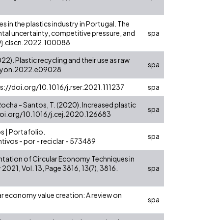
es in the plastics industry in Portugal. The
ntal uncertainty, competitive pressure, and
spa
16/j.clscn.2022.100088
022). Plastic recycling and their use as raw
spa
heliyon.2022.e09028
tps://doi.org/10.1016/j.rser.2021.111237
spa
 & Rocha - Santos, T. (2020). Increased plastic
spa
doi.org/10.1016/j.cej.2020.126683
s | Portafolio.
spa
ivos - por - reciclar - 573489
ementation of Circular Economy Techniques in
021, Vol. 13, Page 3816, 13(7), 3816.
spa
rcular economy value creation: A review on
spa