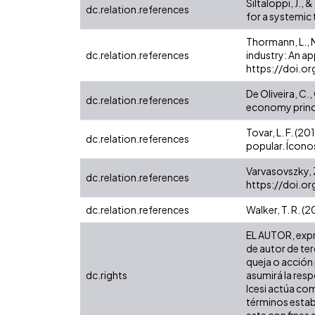
Siltaloppi, J.,
dc.relation.references
for a systemic 
Thormann, L., N
dc.relation.references
industry: An a
https://doi.o
De Oliveira, C.
dc.relation.references
economy princi
Tovar, L. F. (2
dc.relation.references
popular. Ícono
Varvasovszky, Z
dc.relation.references
https://doi.o
dc.relation.references
Walker, T. R. 
EL AUTOR, expre
de autor de ter
queja o acción 
dc.rights
asumirá la resp
Icesi actúa com
términos establ
este con fines