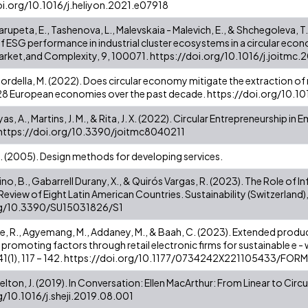
doi.org/10.1016/j.heliyon.2021.e07918
arupeta, E., Tashenova, L., Malevskaia - Malevich, E., & Shchegoleva, 
of ESG performance in industrial cluster ecosystems in a circular eco
rket,and Complexity, 9, 100071. https://doi.org/10.1016/j.joitmc
Cordella, M. (2022). Does circular economy mitigate the extraction of
 28 European economies over the past decade. https://doi.org/10.
lyas, A., Martins, J. M., & Rita, J. X. (2022). Circular Entrepreneurship 
. https://doi.org/10.3390/joitmc8040211
. (2005). Design methods for developing services.
no, B., Gabarrell Durany, X., & Quirós Vargas, R. (2023). The Role o
eview of Eight Latin American Countries. Sustainability (Switzerland),
rg/10.3390/SU15031826/S1
nte, R., Agyemang, M., Addaney, M., & Baah, C. (2023). Extended produ
promoting factors through retail electronic firms for sustainable
 41(1), 117 – 142. https://doi.org/10.1177/0734242X221105433/FO
lton, J. (2019). In Conversation: Ellen MacArthur: From Linear to Circula
g/10.1016/j.sheji.2019.08.001