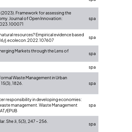
T. (2023). Framework for assessing the
nomy. Journal of Open Innovation:
spa
.2023.100071
 natural resources? Empirical evidence based
spa
1016/j.ecolecon.2022.107607
in Emerging Markets through the Lens of
spa
spa
f Informal Waste Management in Urban
 15(3), 1826.
spa
cer responsibility in developing economies:
 e - waste management. Waste Management
spa
RMAT/EPUB
r. She Ji, 5(3), 247 – 256.
spa