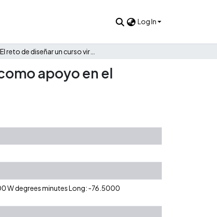
Log In
El reto de diseñar un curso virtual y la inteligencia artificial como apoyo en el proceso
al como apoyo en el
0 00 W degrees minutes Long: -76.5000