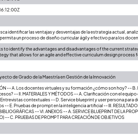
6:12:00Z
sca identificar las ventajas y desventajas de la estrategia actual, ana
permita un proceso de diseño curricular ágil y efectivo para los docent
s to identify the advantages and disadvantages of the current strate
egy that allows for an agile and effective curriculum design process f
oyecto de Grado de la Maestría en Gestión de la Innovación
 -- A. Los docentes virtuales y su formación ¿cómo son hoy? -- B. La 
ocesos? -- II. MATERIALES Y MÉTODOS -- A. Clarificación con el equipo d
Entrevistas contextuales -- D. Service blueprint y user persona para d
s -- E. Pruebas de prompt en la inteligencia artificial -- III. RESUL
IBLIOGRÁFICAS -- VI. ANEXOS -- A. SERVICE BLUEPRINT DE LA PR
PO) -- C. PRUEBAS DE PROMPT PARA CREACIÓN DE OBJETIVOS