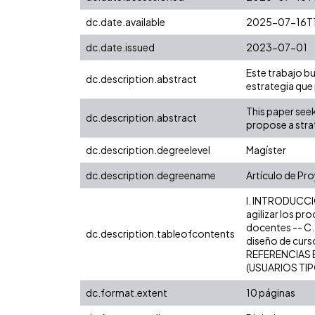
dc.date.available
2025-07-16T1
dc.date.issued
2023-07-01
Este trabajo bu
dc.description.abstract
estrategia que 
This paper seek
dc.description.abstract
propose a strat
dc.description.degreelevel
Magíster
dc.description.degreename
Artículo de Pr
I. INTRODUCCIÓN
agilizar los pr
docentes -- C. 
dc.description.tableofcontents
diseño de curso
REFERENCIAS B
(USUARIOS TI
dc.format.extent
10 páginas