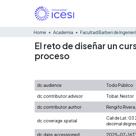
Home
Academia
El reto de diseñar un curs
proceso
dc.audience
Todo Público
dc.contributor.advisor
Tobar, Nestor
dc.contributor.author
Rengifo Rivera
Cali de Lat: 0
dc.coverage.spatial
decimal degree
dc.date.accessioned
2025-07-16T1