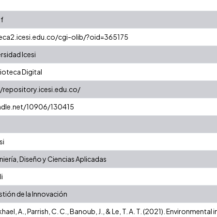
f
teca2.icesi.edu.co/cgi-olib/?oid=365175
rsidad Icesi
oteca Digital
//repository.icesi.edu.co/
andle.net/10906/130415
si
niería, Diseño y Ciencias Aplicadas
i
stión de la Innovación
hael, A., Parrish, C. C., Banoub, J., & Le, T. A. T. (2021). Environmental