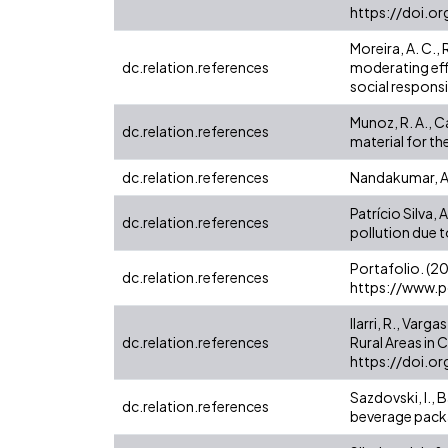
https://doi.o
Moreira, A. C., 
dc.relation.references
moderating effe
social respons
Munoz, R. A., Ca
dc.relation.references
material for t
dc.relation.references
Nandakumar, A.,
Patrício Silva, 
dc.relation.references
pollution due 
Portafolio. (20
dc.relation.references
https://www.por
Ilarri, R., Var
dc.relation.references
Rural Areas in
https://doi.o
Sazdovski, I., B
dc.relation.references
beverage packa