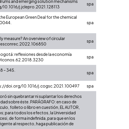
onundrums and emerging solution mechanisms
spa
rg/10.1016/j.jclepro.2021.128113
f the European Green Deal for the chemical
100044.
spa
ally measure? An overview of circular
spa
j.resconrec.2022.106850
n Bogotá: reflexiones desde la economía
spa
141/iconos.62.2018.3230
38 – 345.
spa
ttps://doi.org/10.1016/j.cogsc.2021.100497
spa
boró sin quebrantar ni suplantar los derechos
tularidad sobre éste. PARÁGRAFO: en caso de
culo, folleto o libro en cuestión, EL AUTOR,
s; para todos los efectos, la Universidad
cesi, de forma indefinida, para que en los
 vigente al respecto, haga publicación de