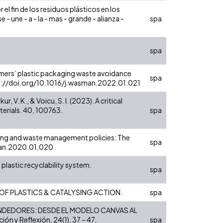
el fin de los residuos plásticos en los
 une - a - la - mas - grande - alianza -
spa
spa
nsumers’ plastic packaging waste avoidance
spa
ttps://doi.org/10.1016/j.wasman.2022.01.021
r, V. K., & Voicu, S. I. (2023). A critical
terials. 40, 100763.
spa
cycling and waste management policies: The
spa
sman.2020.01.020
 plastic recyclability system.
spa
E OF PLASTICS & CATALYSING ACTION.
spa
MPRENDEDORES: DESDE EL MODELO CANVAS AL
 y Reflexión, 24(1), 37 – 47.
spa