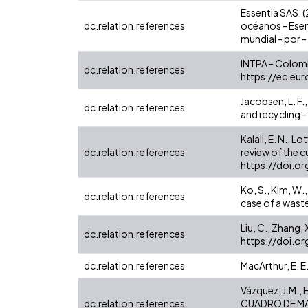
Essentia SAS. (
dc.relation.references
océanos - Esent
mundial - por - 
INTPA - Colombi
dc.relation.references
https://ec.eu
Jacobsen, L. F.
dc.relation.references
and recycling 
Kalali, E. N., L
dc.relation.references
review of the c
https://doi.o
Ko, S., Kim, W.
dc.relation.references
case of a wast
Liu, C., Zhang,
dc.relation.references
https://doi.o
dc.relation.references
MacArthur, E.
Vázquez, J.M.
dc.relation.references
CUADRO DE MAND