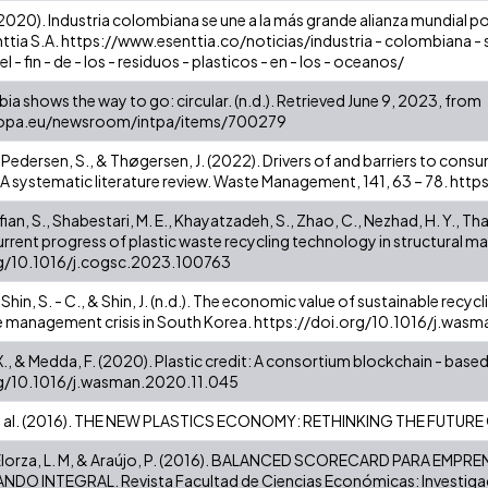
2020). Industria colombiana se une a la más grande alianza mundial por 
tia S.A. https://www.esenttia.co/noticias/industria - colombiana - se -
el - fin - de - los - residuos - plasticos - en - los - oceanos/
a shows the way to go: circular. (n.d.). Retrieved June 9, 2023, from
ropa.eu/newsroom/intpa/items/700279
, Pedersen, S., & Thøgersen, J. (2022). Drivers of and barriers to co
- A systematic literature review. Waste Management, 141, 63 – 78. h
otfian, S., Shabestari, M. E., Khayatzadeh, S., Zhao, C., Nezhad, H. Y., Thaku
urrent progress of plastic waste recycling technology in structural ma
rg/10.1016/j.cogsc.2023.100763
, Shin, S. - C., & Shin, J. (n.d.). The economic value of sustainable re
e management crisis in South Korea. https://doi.org/10.1016/j.wa
 X., & Medda, F. (2020). Plastic credit: A consortium blockchain - based
rg/10.1016/j.wasman.2020.11.045
 E. al. (2016). THE NEW PLASTICS ECONOMY: RETHINKING THE FUTUR
, Elorza, L. M, & Araújo, P. (2016). BALANCED SCORECARD PARA E
O INTEGRAL. Revista Facultad de Ciencias Económicas: Investigación