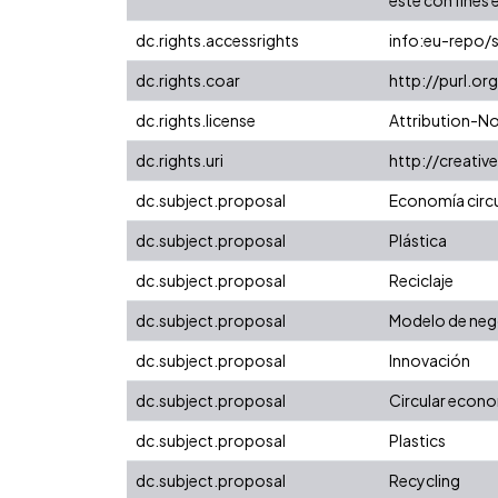
dc.rights.accessrights
info:eu-repo/
dc.rights.coar
http://purl.or
dc.rights.license
Attribution-N
dc.rights.uri
http://creati
dc.subject.proposal
Economía circu
dc.subject.proposal
Plástica
dc.subject.proposal
Reciclaje
dc.subject.proposal
Modelo de neg
dc.subject.proposal
Innovación
dc.subject.proposal
Circular econ
dc.subject.proposal
Plastics
dc.subject.proposal
Recycling