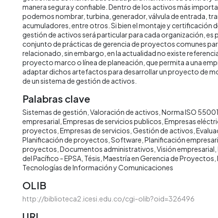
manera segura y confiable. Dentro de los activos más importan
podemos nombrar, turbina, generador, válvula de entrada, t
acumuladores, entre otros. Si bien el montaje y certificación 
gestión de activos será particular para cada organización, es p
conjunto de prácticas de gerencia de proyectos comunes pa
relacionado, sin embargo, en la actualidad no existe referencia
proyecto marco o línea de planeación, que permita a una emp
adaptar dichos artefactos para desarrollar un proyecto de mo
de un sistema de gestión de activos.
Palabras clave
Sistemas de gestión
Valoración de activos
Norma ISO 5500
empresarial
Empresas de servicios publicos
Empresas eléctr
proyectos
Empresas de servicios
Gestión de activos
Evalua
Planificación de proyectos
Software
Planificación empresari
proyectos
Documentos administrativos
Visión empresarial
del Pacífico - EPSA
Tésis
Maestría en Gerencia de Proyectos
Tecnologías de Información y Comunicaciones
OLIB
http://biblioteca2.icesi.edu.co/cgi-olib?oid=326496
URI