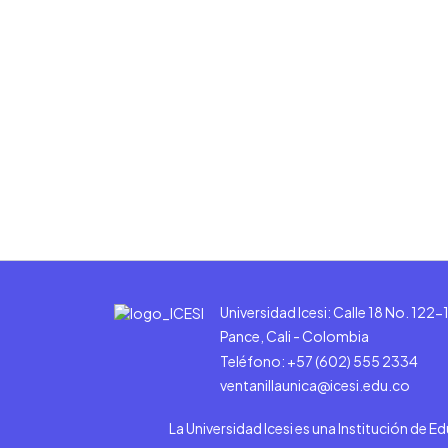
Universidad Icesi: Calle 18 No. 122-
Pance, Cali - Colombia
Teléfono: +57 (602) 555 2334
ventanillaunica@icesi.edu.co
La Universidad Icesi es una Institución de E