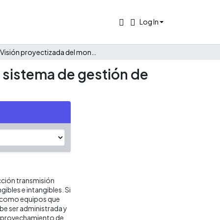
Log In
Visión proyectizada del montaje y puesta en marcha de un sistema de gestión de activos basado en la norma ISO 55001.
 sistema de gestión de
ucción transmisión
ibles e intangibles. Si
r como equipos que
ebe ser administrada y
 aprovechamiento de