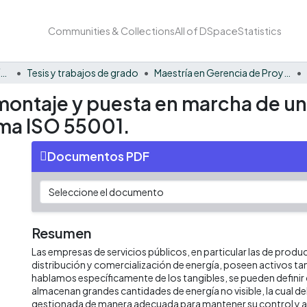
Communities & Collections
All of DSpace
Statistics
Facultad Barberi de Ingeniería, Diseño y Ciencias Aplicadas
Tesis y trabajos de grado
Maestría en Gerencia de Proyectos
montaje y puesta en marcha de un
rma ISO 55001.
Documentos PDF
Resumen
Las empresas de servicios públicos, en particular las de prod
distribución y comercialización de energía, poseen activos tang
hablamos específicamente de los tangibles, se pueden defini
almacenan grandes cantidades de energía no visible, la cual d
gestionada de manera adecuada para mantener su control y