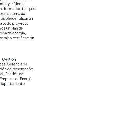
tes y críticos
ransformador, tanques
de un sistema de
osible identificar un
ra todo proyecto
 de un plan de
resa de energía,
ntaje y certificación
1
Gestión
icas
Gerencia de
ción del desempeño
al
Gestión de
Empresa de Energía
Departamento