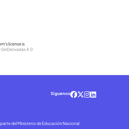
m's license is
SinDerivadas 4.0
Síguenos
r parte del Ministerio de Educación Nacional.