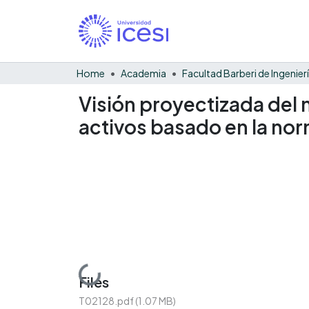
Home
Academia
Visión proyectizada del 
activos basado en la no
Loading...
Files
T02128.pdf
(1.07 MB)