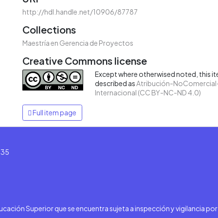
http://hdl.handle.net/10906/87787
Collections
Maestría en Gerencia de Proyectos
Creative Commons license
Except where otherwised noted, this ite
described as
Atribución-NoComercial-
Internacional (CC BY-NC-ND 4.0)
Full item page
135
ducación Superior que se encuentra sujeta a inspección y vigilancia po