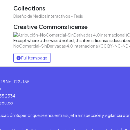
Collections
Diseño de Medios interactivos - Tesis
Creative Commons license
Except where otherwised noted, this item's license is describe
NoComercial-SinDerivadas 4.0 Internacional (CC BY-NC-ND 
Full item page
le 18 No. 122-135
a
555 2334
.edu.co
ducación Superior que se encuentra sujeta a inspección y vigilancia po