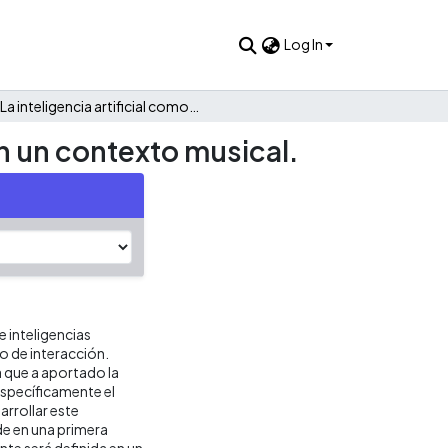
Log In
La inteligencia artificial como herramienta colaboradora en un contexto musical.
en un contexto musical.
e inteligencias
ño de interacción.
a que a aportado la
específicamente el
rrollar este
de en una primera
te será definida en un