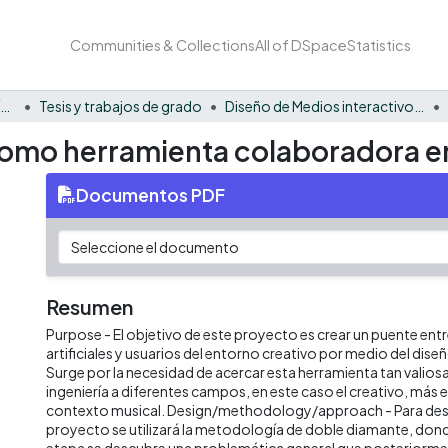
Communities & Collections
All of DSpace
Statistics
Facultad Barberi de Ingeniería, Diseño y Ciencias Aplicadas
Tesis y trabajos de grado
Diseño de Medios interactivos - Tesis
al como herramienta colaboradora 
Documentos PDF
Resumen
Purpose - El objetivo de este proyecto es crear un puente entr
artificiales y usuarios del entorno creativo por medio del dise
Surge por la necesidad de acercar esta herramienta tan valios
ingeniería a diferentes campos, en este caso el creativo, más 
contexto musical. Design/methodology/approach - Para desa
proyecto se utilizará la metodología de doble diamante, don
etapa se descubre una problemática general que posteriormen