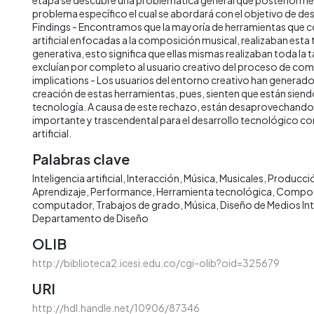
problema específico el cual se abordará con el objetivo de des
Findings - Encontramos que la mayoría de herramientas que co
artificial enfocadas a la composición musical, realizaban esta
generativa, esto significa que ellas mismas realizaban toda la
excluían por completo al usuario creativo del proceso de com
implications - Los usuarios del entorno creativo han generado
creación de estas herramientas, pues, sienten que están sien
tecnología. A causa de este rechazo, están desaprovechando
importante y trascendental para el desarrollo tecnológico com
artificial.
Palabras clave
Inteligencia artificial
Interacción
Música
Musicales
Producció
Aprendizaje
Performance
Herramienta tecnológica
Composi
computador
Trabajos de grado
Música
Diseño de Medios In
Departamento de Diseño
OLIB
http://biblioteca2.icesi.edu.co/cgi-olib?oid=325679
URI
http://hdl.handle.net/10906/87346