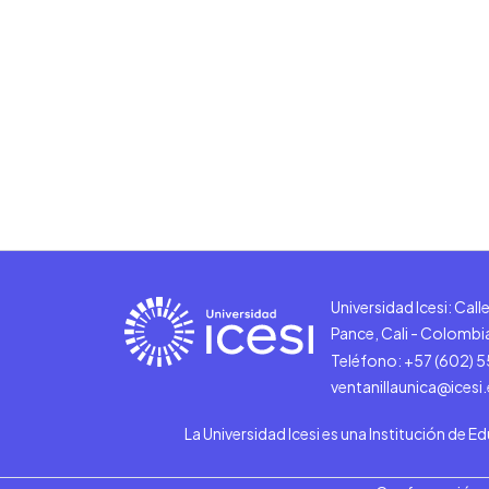
Universidad Icesi: Cal
Pance, Cali - Colombi
Teléfono: +57 (602) 
ventanillaunica@icesi
La Universidad Icesi es una Institución de E