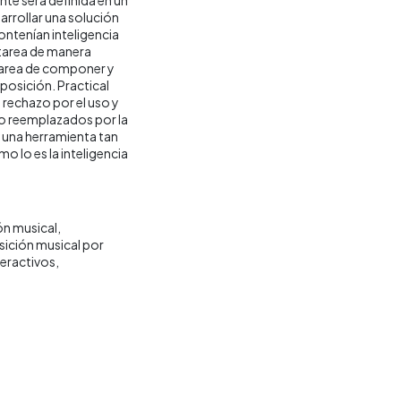
arrollar una solución
ntenían inteligencia
 tarea de manera
 tarea de componer y
posición. Practical
 rechazo por el uso y
do reemplazados por la
 una herramienta tan
o lo es la inteligencia
n musical
ción musical por
teractivos