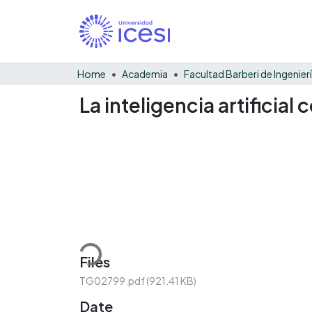
Home
Academia
La inteligencia artifici
Loading...
Files
TG02799.pdf
(921.41 KB)
Date