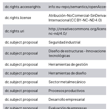
dc.rights.accessrights
info:eu-repo/semantics/openAccess
Atribución-NoComercial-SinDerivada
dc.rights.license
Internacional (CC BY-NC-ND 4.0)
http://creativecommons.org/license
dc.rights.uri
nc-nd/4.0/
dc.subject.proposal
Seguridad industrial
Diseño de estructuras - Innovaciones
dc.subject.proposal
tecnológicas
dc.subject.proposal
Herramientas de gestión
dc.subject.proposal
Herramientas de diseño
dc.subject.proposal
Sector metalmecánico
dc.subject.proposal
Procesos productivos
dc.subject.proposal
Desarrollo empresarial
dc.subject.proposal
Evaluación de empresas