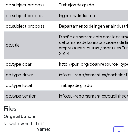
dc.subject.proposal
Trabajos de grado
dc.subject.proposal
Ingeniería Industrial
dc.subject.proposal
Departamento de Ingeniería Industrial
Diseño de herramienta para la estimac
del tamaño de las instalaciones de la
dc.title
empresa estructuras y montajes Euro
S.A.S.
dc.type.coar
http://purl.org/coar/resource_type/
dc.type.driver
info:eu-repo/semantics/bachelorThe
dc.type.local
Trabajo de grado
dc.type.version
info:eu-repo/semantics/publishedVe
Files
Original bundle
Now showing
1 - 1 of 1
Name: