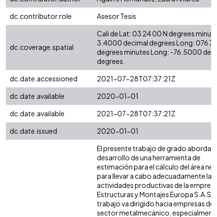
dc.contributor.role
Asesor Tesis
Cali de Lat: 03 24 00 N degrees minute
3.4000 decimal degrees Long: 076 3
dc.coverage.spatial
degrees minutes Long: -76.5000 dec
degrees.
dc.date.accessioned
2021-07-28T07:37:21Z
dc.date.available
2020-01-01
dc.date.available
2021-07-28T07:37:21Z
dc.date.issued
2020-01-01
El presente trabajo de grado aborda e
desarrollo de una herramienta de
estimación para el cálculo del área ne
para llevar a cabo adecuadamente las
actividades productivas de la empres
Estructuras y Montajes Europa S.A.S. 
trabajo va dirigido hacia empresas del
sector metalmecánico, especialment