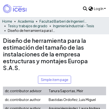
Log In
Home
Academia
Facultad Barberi de Ingeniería, Diseño y Ciencias Aplicadas
Tesis y trabajos de grado
Ingeniería Industrial - Tesis
Diseño de herramienta para la estimación del tamaño de las instalaciones de la empresa estructuras y montajes Europa S.A.S.
Diseño de herramienta para la
estimación del tamaño de las
instalaciones de la empresa
estructuras y montajes Europa
S.A.S.
Simple item page
dc.contributor.advisor
Tanura Saportas, Meir
dc.contributor.author
Bastidas Ordoñez, Luis Miguel
dc.contributor.author
Aguirre Hernández, Laura Andrea