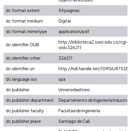
dc.format.extent
54 paginas
dc.format.medium
Digital
dc.format.mimetype
application/pdf
http://biblioteca2.icesi.edu.co/cgi-o
dc.identifier.OLIB
oid=326211
dc.identifier.other
326211
dc.identifier.uri
http://hdl.handle.net/10906/87528
dc.language.iso
spa
dc.publisher
Universidad Icesi
dc.publisher.department
Departamento de Ingeniería Industrial
dc.publisher.faculty
Facultad de Ingeniería
dc.publisher.place
Santiago de Cali