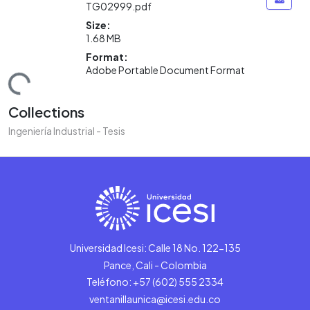
TG02999.pdf
Size:
1.68 MB
Format:
Adobe Portable Document Format
ding...
Collections
Ingeniería Industrial - Tesis
Universidad Icesi: Calle 18 No. 122-135
Pance, Cali - Colombia
Teléfono: +57 (602) 555 2334
ventanillaunica@icesi.edu.co