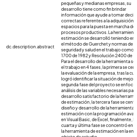
pequeñas y medianas empresas, su
desarrollo tiene como fin brindar
información que ayude a tomar decis
correctas referentes a la adquisición 
espacios para la puesta en marcha de
procesos productivos. La herramient
estimación se desarrolló teniendo en
el método de Guerchet y normas de
dc.description.abstract
seguridad y salud en el trabajo como 
1700 de 1982 y Resolución 2400 de 1
Para el desarrollo de la herramienta se 
el trabajo en 4 fases, la primera se cen
la evaluación de la empresa, tras la cua
logró identificar la situación de mejora,
segunda fase del proyecto se enfocó 
análisis de las variables necesarias para
desarrollo satisfactorio de la herrami
de estimación, la tercera fase se centr
diseño y desarrollo de la herramienta 
estimación con la programación ava
en Visual Basic, de Excel, finalmente, la
cuarta y última fase se concentró en v
la herramienta de estimación en la em
objeto de estudio.