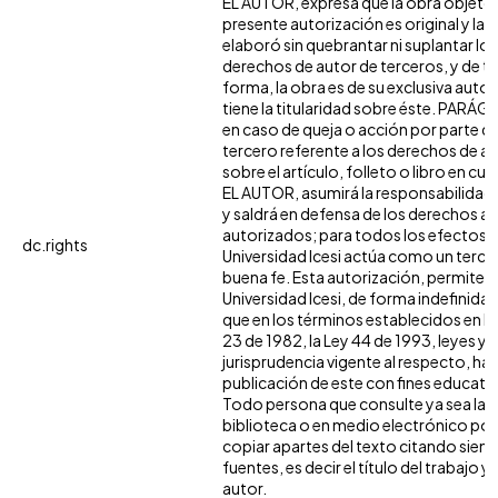
EL AUTOR, expresa que la obra objeto 
presente autorización es original y la
elaboró sin quebrantar ni suplantar los
derechos de autor de terceros, y de ta
forma, la obra es de su exclusiva autor
tiene la titularidad sobre éste. PARÁ
en caso de queja o acción por parte d
tercero referente a los derechos de a
sobre el artículo, folleto o libro en cue
EL AUTOR, asumirá la responsabilidad 
y saldrá en defensa de los derechos aq
autorizados; para todos los efectos, 
dc.rights
Universidad Icesi actúa como un terce
buena fe. Esta autorización, permite a 
Universidad Icesi, de forma indefinida,
que en los términos establecidos en la
23 de 1982, la Ley 44 de 1993, leyes y
jurisprudencia vigente al respecto, ha
publicación de este con fines educati
Todo persona que consulte ya sea la
biblioteca o en medio electrónico po
copiar apartes del texto citando siemp
fuentes, es decir el título del trabajo y 
autor.