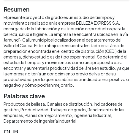
Resumen
El presente proyecto de grado es un estudio de tiempos y
movimientos realizado en la empresa BELLEZA EXPRESS S.A,
encargada de la fabricación y distribución de productos para la
belleza, salud e higiene. La empresa se encuentra ubicada en la vía
Jamundí- Cali, municipios localizados en el departamento del
Valle del Cauca. Este trabajo se encuentra limitado en al área de
preparación encontrada en el centro de distribución (CEDI) de la
empresa, dicho estudio es de tipo experimental. Se determinó el
estudio de tiempos y movimientos como una propuesta para
encontrar y aumentar la productividad del área en estudio, ya que
la empresa no tenía un conocimiento previo del valor de su
productividad, por lo que no sabía si este indicador era positivo o
negativo y cómo podrían mejorarlo.
Palabras clave
Productos de belleza
Canales de distribución
Indicadores de
gestión
Productividad
Trabajos de grado
Rendimiento de las
empresas
Planes de mejoramiento
Ingeniería Industrial
Departamento de Ingeniería Industrial
OLIB