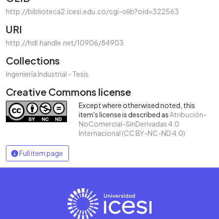
http://biblioteca2.icesi.edu.co/cgi-olib?oid=322563
URI
http://hdl.handle.net/10906/84903
Collections
Ingeniería Industrial - Tesis
Creative Commons license
Except where otherwised noted, this
item's license is described as
Atribución-
NoComercial-SinDerivadas 4.0
Internacional (CC BY-NC-ND 4.0)
Full item page