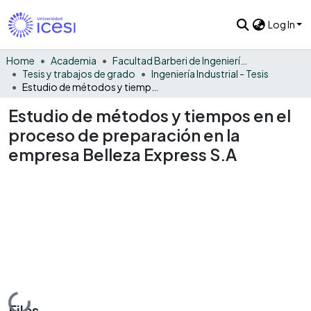
Log In
Home
Academia
Facultad Barberi de Ingeniería, Diseño y Ciencias Aplicadas
Tesis y trabajos de grado
Ingeniería Industrial - Tesis
Estudio de métodos y tiempos en el proceso de preparación en la empresa Belleza Express S.A
Estudio de métodos y tiempos en el
proceso de preparación en la
empresa Belleza Express S.A
Loading...
Files