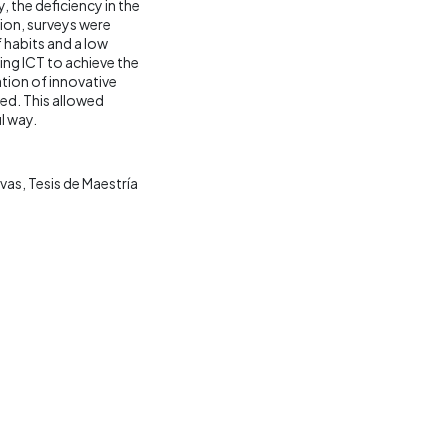
, the deficiency in the
ion, surveys were
 habits and a low
sing ICT to achieve the
tion of innovative
ved. This allowed
l way.
ivas
Tesis de Maestría