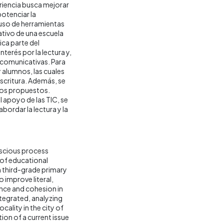
eriencia busca mejorar
 potenciar la
l uso de herramientas
tivo de una escuela
ca parte del
nterés por la lectura y,
s comunicativas. Para
y alumnos, las cuales
 escritura. Además, se
ivos propuestos.
 apoyo de las TIC, se
bordar la lectura y la
nscious process
 of educational
n third-grade primary
o improve literal,
rence and cohesion in
integrated, analyzing
cality in the city of
on of a current issue