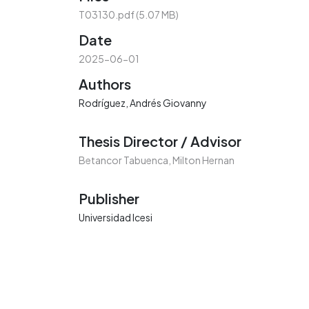
Loading...
T03130.pdf
(5.07 MB)
Date
2025-06-01
Authors
Rodríguez, Andrés Giovanny
Thesis Director / Advisor
Betancor Tabuenca, Milton Hernan
Publisher
Universidad Icesi