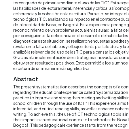
tercer grado de primaria mediante el uso de las TIC". Esta exp
las habilidades de lectura literal, inferencial y crítica, así como
coherencia y la cohesión en la escritura. Para ello, se integra e
tecnológicas TIC, analizando su impacto en el contexto educa
de la localidad de Bosa, en Bogotá. Esta experiencia pedagógi
reconocimiento de un problema actual en las aulas: la falta de i
por consiguiente, la deficiencia en el desarrollo de habilidade
diagnosticar esta situación, se realizaron encuestas a padres 
revelaron la falta de hábitos y el bajo interés por la lectura y la
analizó la relevancia del uso de las TIC para alcanzar los objet
Gracias a la implementación de estrategias innovadoras con el
obtuvieron resultados positivos. Esto permitió a los alumnos a
escritura de una manera más significativa.
Abstract
The present systematization describes the concepts of a co
regarding the educational experience called "systematization
practice to improve and strengthen reading and writing skills i
school children through the use of ICT." This experience aims t
inferential, and critical reading skills, as well as enhance cohe
writing. To achieve this, the use of ICT technological tools is 
their impact in an educational context of a school in the Bosa lo
Bogotá. This pedagogical experience starts from the recogniti