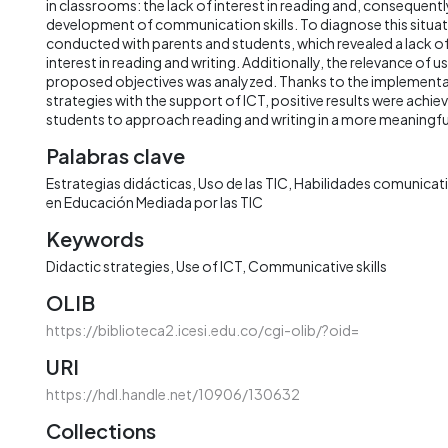
in classrooms: the lack of interest in reading and, consequently
development of communication skills. To diagnose this situat
conducted with parents and students, which revealed a lack of
interest in reading and writing. Additionally, the relevance of u
proposed objectives was analyzed. Thanks to the implementa
strategies with the support of ICT, positive results were achie
students to approach reading and writing in a more meaningfu
Palabras clave
Estrategias didácticas
Uso de las TIC
Habilidades comunicat
en Educación Mediada por las TIC
Keywords
Didactic strategies
Use of ICT
Communicative skills
OLIB
https://biblioteca2.icesi.edu.co/cgi-olib/?oid=
URI
https://hdl.handle.net/10906/130632
Collections