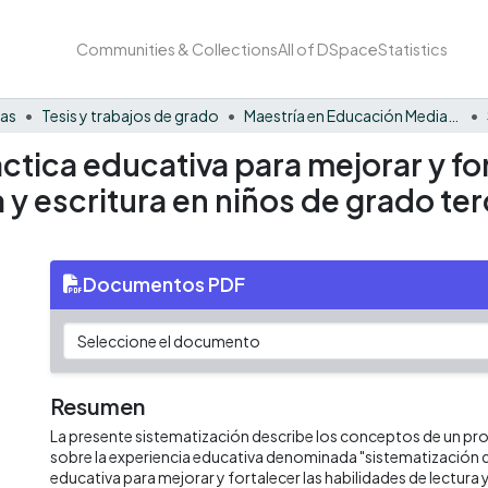
Communities & Collections
All of DSpace
Statistics
nas
Tesis y trabajos de grado
Maestría en Educación Mediada por las TIC
ctica educativa para mejorar y for
y escritura en niños de grado ter
Documentos PDF
Resumen
La presente sistematización describe los conceptos de un p
sobre la experiencia educativa denominada "sistematización d
educativa para mejorar y fortalecer las habilidades de lectura y