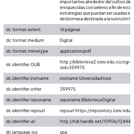
importantes alrededor del cultivo de 
enriquecidas con selenio a fin de estab
estrategias que puedan ser usadas en
de biomasa destinada a la nutrición h
dc.format.extent
16 páginas
dc.format.medium
Digital
dc.format.mimetype
application/pdf
http://biblioteca2.icesi.edu.co/cgi-o
dc.identifier.OLIB
oid=359975
dc.identifier.instname
instname:Universidad Icesi
dc.identifier.other
359975
dc.identifier.reponame
reponame:Biblioteca Digital
dc.identifier.repourl
repourl:https://repository.icesi.edu.
dc.identifier.uri
http://hdl.handle.net/10906/124443
dc.language.iso
spa