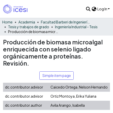
Log In
Home
Academia
Facultad Barberi de Ingeniería, Diseño y Ciencias Aplicadas
Tesis y trabajos de grado
Ingeniería Industrial - Tesis
Producción de biomasa microalgal enriquecida con selenio ligado orgánicamente a proteínas. Revisión.
Producción de biomasa microalgal
enriquecida con selenio ligado
orgánicamente a proteínas.
Revisión.
Simple item page
dc.contributor.advisor
Caicedo Ortega, Nelson Hernando
dc.contributor.advisor
Ortiz Montoya, Erika Yuliana
dc.contributor.author
Avila Arango, Isabella