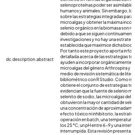
selenoproteínas poder ser asimilables 
humanos y animales. Sin embargo, los
sobre las estrategias integradas para c
microalgas y obtener la máxima incor
selenio orgánico en la biomasa son re
debido a que se siguen continuament
investigaciones y no hay una estrateg
establecida que maximice dicha biodis
Por tanto este proyecto aporta infor
detallada acerca de las estrategias t
dc.description.abstract
ayuden a incorporar orgánicamente el 
microalgas del género Arthrospira y C
medio de revisión sistemática de literat
bibliométrico con R Studio. Como res
obtiene el conjunto de estrategias te
evidencian que la fuente de selenio más 
selenito de sodio, las microalgas del 
obtuvieron la mayor cantidad de sele
una concentración de aproximadamen
efecto tóxico ni inhibitorio, la estrate
operación en batch, una temperatura 
los 25 °C, un pH entre 6-9 y una intens
interrumpida. Esta revisión presenta 