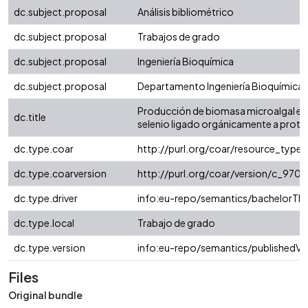
dc.subject.proposal
Análisis bibliométrico
dc.subject.proposal
Trabajos de grado
dc.subject.proposal
Ingeniería Bioquímica
dc.subject.proposal
Departamento Ingeniería Bioquímica
Producción de biomasa microalgal en
dc.title
selenio ligado orgánicamente a proteí
dc.type.coar
http://purl.org/coar/resource_type/
dc.type.coarversion
http://purl.org/coar/version/c_97
dc.type.driver
info:eu-repo/semantics/bachelorThe
dc.type.local
Trabajo de grado
dc.type.version
info:eu-repo/semantics/publishedVe
Files
Original bundle