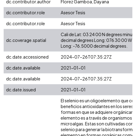
dc.contributor.author
Florez Gamboa, Dayana
dc.contributor.role
Asesor Tesis
dc.contributor.role
Asesor Tesis
Cali de Lat: 03 24 00 N degrees minut
dc.coverage.spatial
decimal degrees Long: 076 30 00 W d
Long: -76.5000 decimal degrees.
dc.date.accessioned
2024-07-26T07:35:27Z
dc.date.available
2021-01-01
dc.date.available
2024-07-26T07:35:27Z
dc.date.issued
2021-01-01
El selenio es un oligoelemento que co
beneficios antioxidantes en los seres v
formas en que se adquiere orgánicam
elemento es a través de organismos 
microalgas. Estas son cultivadas con 
selenio para generar la biotransforma
elemento en formas orgánicas como