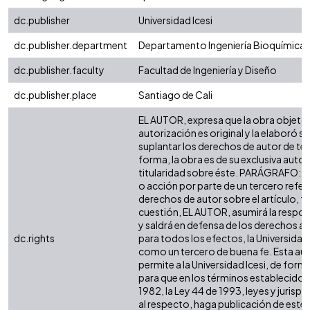
dc.publisher
Universidad Icesi
dc.publisher.department
Departamento Ingeniería Bioquímica
dc.publisher.faculty
Facultad de Ingeniería y Diseño
dc.publisher.place
Santiago de Cali
EL AUTOR, expresa que la obra objeto 
autorización es original y la elaboró si
suplantar los derechos de autor de terc
forma, la obra es de su exclusiva autorí
titularidad sobre éste. PARÁGRAFO: e
o acción por parte de un tercero refer
derechos de autor sobre el artículo, fo
cuestión, EL AUTOR, asumirá la respon
y saldrá en defensa de los derechos a
dc.rights
para todos los efectos, la Universidad 
como un tercero de buena fe. Esta aut
permite a la Universidad Icesi, de forma
para que en los términos establecidos 
1982, la Ley 44 de 1993, leyes y jurisp
al respecto, haga publicación de este 