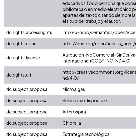
educativos Todo persona que consulte
biblioteca o en medio electrónico po
apartes del texto citando siempre la fu
el título del trabajo y el autor.
dc.rights.accessrights
info:eu-repo/semantics/openAccess
dc.rights.coar
http://purl.org/coar/access_right/c
Atribución-NoComercial-SinDerivada
dc.rights.license
Internacional (CC BY-NC-ND 4.0)
http://creativecommons.org/license
dc.rights.uri
nd/4.0/
dc.subject.proposal
Microalgas
dc.subject.proposal
Selenio biodisponible
dc.subject.proposal
Arthrospira
dc.subject.proposal
Chlorella
dc.subject.proposal
Estrategia tecnológica