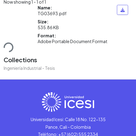
Now showing
1 - 1 of 1
Name:
TG03693.pdf
Size:
535.86 KB
Loading...
Format:
Adobe Portable Document Format
Collections
Ingeniería Industrial - Tesis
Universidad Icesi: Calle 18 No. 122-135
Pance, Cali - Colombia
Teléfono: +57 (602) 555 2334