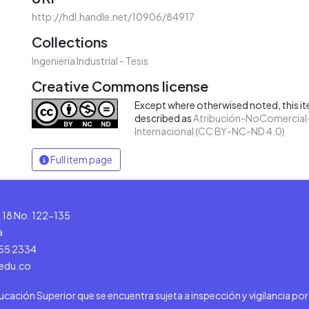
http://hdl.handle.net/10906/84917
Collections
Ingeniería Industrial - Tesis
Creative Commons license
Except where otherwised noted, this ite
described as
Atribución-NoComercial-
Internacional (CC BY-NC-ND 4.0)
Full item page
le 18 No. 122-135
a
555 2334
.edu.co
ducación Superior que se encuentra sujeta a inspección y vigilancia po