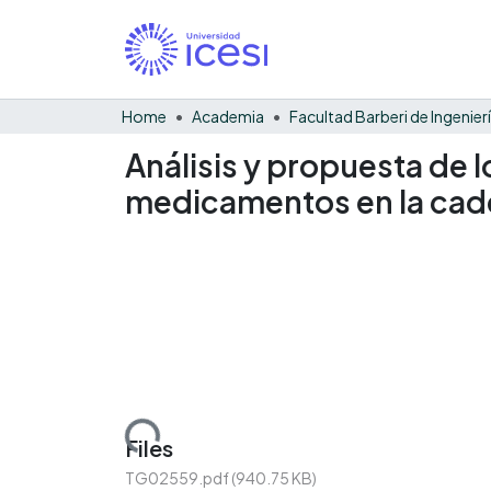
Home
Academia
Análisis y propuesta de 
medicamentos en la caden
Loading...
Files
TG02559.pdf
(940.75 KB)