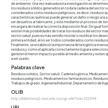
de ambiente. Una vez realizada esta investigación se determi
los residuos sólidos generados en toda la cadena del sector sal
considerados como residuos peligrosos, es decir, residuos qu
características químicas puede generar un daño o riesgo a la
ser devueltos al fabricante, y este mediante un proceso de ter
encargara de realizar la correcta disposición final. De igual f
existen más posibilidades de tratar los residuos del sector ma
sector salud, pues es más sencillo reciclar o reutilizar los des
primera entidad, al no ser todos considerados como residuos
Finalmente, se estableció la importancia de la logística invers
residuos y como el aplicarla correctamente lograra seleccio
generen el menor impacto posible al medio amiente y eviten q
a ser usado.
Palabras clave
Residuos solidos
Sector salud
Cadena logística
Medicamen
residuos peligrosos
Medicamentos farmacéuticos
Residuos
Trabajos de grado
Ingeniería Industrial
Departamento de Ingen
OLIB
http://biblioteca2.icesi.edu.co/cgi-olib?oid=322594
URI