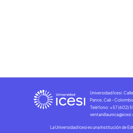
Universidad Icesi: Cal
Pance, Cali - Colombi
Teléfono: +57 (602) 
ventanillaunica@icesi
La Universidad Icesi es una Institución de E