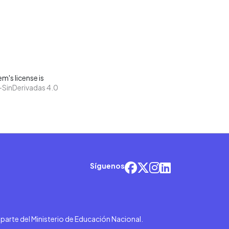
m's license is
SinDerivadas 4.0
Síguenos
r parte del Ministerio de Educación Nacional.