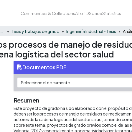
Communities & Collections
All of DSpace
Statistics
Facultad Barberi de Ingeniería, Diseño y Ciencias Aplicadas
Tesis y trabajos de grado
Ingeniería Industrial - Tesis
los procesos de manejo de residu
a logística del sector salud
Documentos PDF
Resumen
Este proyecto de grado ha sido elaborado con el propósito
deben ser los procesos de manejo de residuos de medicament
actores de la cadena logística del sector salud, teniendo co
sobre este tema, proyectos de grado previos como el de las 
Valencia, 2017 y especialmente la normatividad vigente propue