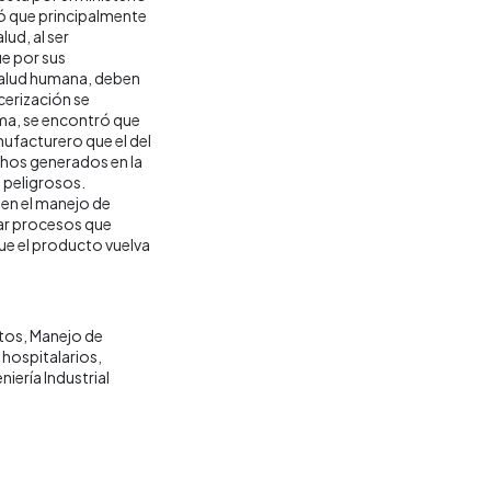
nó que principalmente
ud, al ser
e por sus
 salud humana, deben
cerización se
orma, se encontró que
nufacturero que el del
echos generados en la
 peligrosos.
a en el manejo de
nar procesos que
ue el producto vuelva
tos
Manejo de
 hospitalarios
iería Industrial