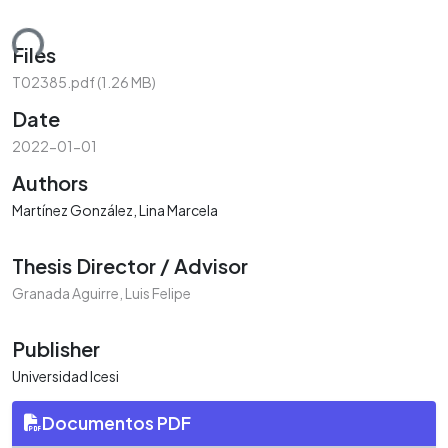
ding...
Files
T02385.pdf
(1.26 MB)
Date
2022-01-01
Authors
Martínez González, Lina Marcela
Thesis Director / Advisor
Granada Aguirre, Luis Felipe
Publisher
Universidad Icesi
Documentos PDF