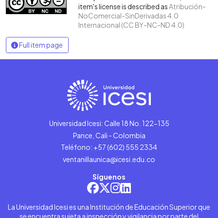
item's license is described as
Atribución-
NoComercial-SinDerivadas 4.0
Internacional (CC BY-NC-ND 4.0)
Full item page
Universidad Icesi: Calle 18 No. 122-135
Pance, Cali - Colombia
Teléfono: +57 (602) 555 2334
ventanillaunica@icesi.edu.co
Síguenos
La Universidad Icesi es una Institución de Educación Superior que
se encuentra sujeta a inspección y vigilancia por parte del