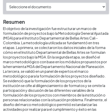
Resumen
El objetivo de la investigación fue estructurar un marco de
formulación de proyectos bajo la Metodología General Ajustada
(MGA) para el Instituto Departamental de Bellas Artes Cali -
Colombia. La metodología utilizada se fundamentó en tres
etapas. La primera, se colectaron los datos iniciales de la forma
cómo en el Instituto Departamental de Bellas Artes se formulan
los proyectos bajo la MGA. En la segunda etapa, se diseñó el
marco metodológico con base en los módulos propuestos por
la herramienta MGA del Departamento Nacional de Planeación.
La tercera, se validó en un panel de expertos el marco
metodológico para la formulación de los proyectos diseñado.
Se evidenció que la formulación de los proyectos de la
institución se ciñe al diligenciamiento de formatos y se omite la
participación y discusión de las diferentes variables de la
formulación de los proyectos con miembros de la institución o
personas relacionadas con la situación problema. Finalmente, el
diseño del marco metodológico permitió estandarizar las
actividades por realizar para el cumplimiento y éxito en las