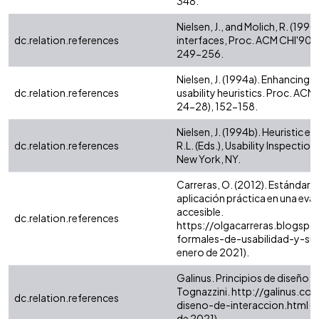
348.
Nielsen, J., and Molich, R. (1990
dc.relation.references
interfaces, Proc. ACM CHI'90 Co
249-256.
Nielsen, J. (1994a). Enhancing
dc.relation.references
usability heuristics. Proc. ACM
24-28), 152-158.
Nielsen, J. (1994b). Heuristic ev
dc.relation.references
R.L. (Eds.), Usability Inspecti
New York, NY.
Carreras, O. (2012). Estándares
aplicación práctica en una eval
accesible.
dc.relation.references
https://olgacarreras.blogsp
formales-de-usabilidad-y-su.h
enero de 2021).
Galinus. Principios de diseño 
Tognazzini. http://galinus.com
dc.relation.references
diseno-de-interaccion.html (F
de 2021).