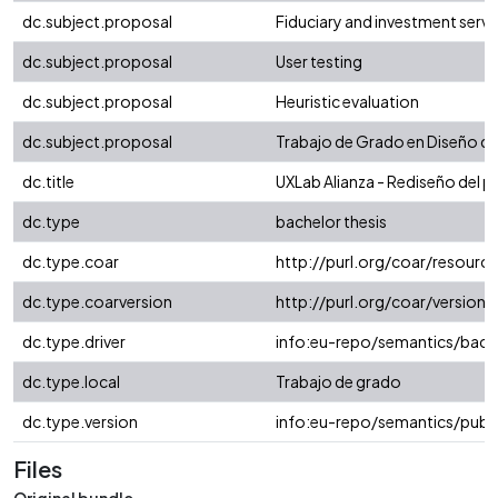
dc.subject.proposal
Fiduciary and investment servi
dc.subject.proposal
User testing
dc.subject.proposal
Heuristic evaluation
dc.subject.proposal
Trabajo de Grado en Diseño de
dc.title
UXLab Alianza - Rediseño del p
dc.type
bachelor thesis
dc.type.coar
http://purl.org/coar/resourc
dc.type.coarversion
http://purl.org/coar/versio
dc.type.driver
info:eu-repo/semantics/bach
dc.type.local
Trabajo de grado
dc.type.version
info:eu-repo/semantics/publ
Files