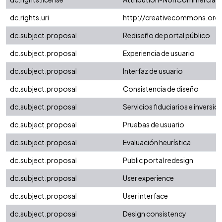
dc.rights.uri
http://creativecommons.org/
dc.subject.proposal
Rediseño de portal público
dc.subject.proposal
Experiencia de usuario
dc.subject.proposal
Interfaz de usuario
dc.subject.proposal
Consistencia de diseño
dc.subject.proposal
Servicios fiduciarios e inversio
dc.subject.proposal
Pruebas de usuario
dc.subject.proposal
Evaluación heurística
dc.subject.proposal
Public portal redesign
dc.subject.proposal
User experience
dc.subject.proposal
User interface
dc.subject.proposal
Design consistency