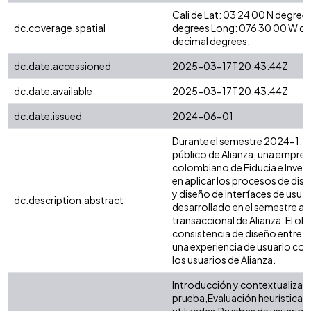
Cali de Lat: 03 24 00 N degree
dc.coverage.spatial
degrees Long: 076 30 00 W de
decimal degrees.
dc.date.accessioned
2025-03-17T20:43:44Z
dc.date.available
2025-03-17T20:43:44Z
dc.date.issued
2024-06-01
Durante el semestre 2024-1, se 
público de Alianza, una empres
colombiano de Fiducia e Inver
en aplicar los procesos de dise
y diseño de interfaces de usuari
dc.description.abstract
desarrollado en el semestre ant
transaccional de Alianza. El obj
consistencia de diseño entre 
una experiencia de usuario cohe
los usuarios de Alianza.
Introducción y contextualizaci
prueba,Evaluación heurística