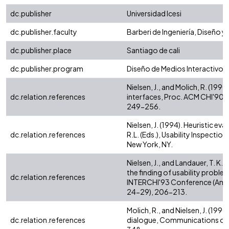
dc.publisher
Universidad Icesi
dc.publisher.faculty
Barberi de Ingeniería, Diseño y
dc.publisher.place
Santiago de cali
dc.publisher.program
Diseño de Medios Interactivos
Nielsen, J., and Molich, R. (1990
dc.relation.references
interfaces, Proc. ACM CHI'90 Co
249-256.
Nielsen, J. (1994). Heuristic eval
dc.relation.references
R.L. (Eds.), Usability Inspecti
New York, NY.
Nielsen, J., and Landauer, T. K
the finding of usability probl
dc.relation.references
INTERCHI'93 Conference (Amst
24-29), 206-213.
Molich, R., and Nielsen, J. (1
dc.relation.references
dialogue, Communications of 