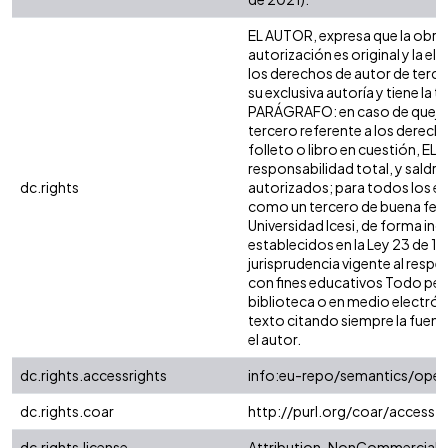
EL AUTOR, expresa que la obra 
autorización es original y la el
los derechos de autor de tercer
su exclusiva autoría y tiene la t
PARÁGRAFO: en caso de queja 
tercero referente a los derecho
folleto o libro en cuestión, EL
responsabilidad total, y saldr
dc.rights
autorizados; para todos los efe
como un tercero de buena fe. E
Universidad Icesi, de forma ind
establecidos en la Ley 23 de 19
jurisprudencia vigente al respe
con fines educativos Todo per
biblioteca o en medio electrói
texto citando siempre la fuentes
el autor.
dc.rights.accessrights
info:eu-repo/semantics/ope
dc.rights.coar
http://purl.org/coar/access_
dc.rights.license
Attribution-NonCommercial-No