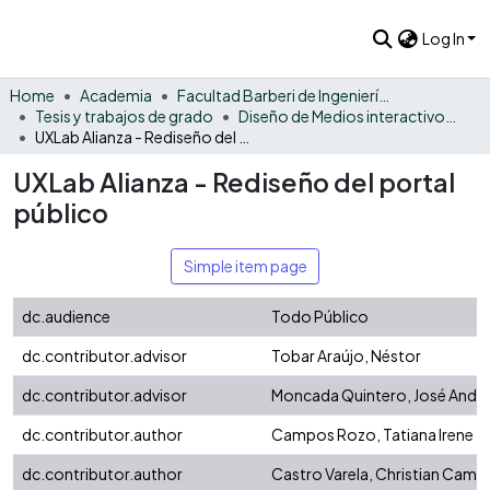
Log In
Home
Academia
Facultad Barberi de Ingeniería, Diseño y Ciencias Aplicadas
Tesis y trabajos de grado
Diseño de Medios interactivos - Tesis
UXLab Alianza - Rediseño del portal público
UXLab Alianza - Rediseño del portal
público
Simple item page
dc.audience
Todo Público
dc.contributor.advisor
Tobar Araújo, Néstor
dc.contributor.advisor
Moncada Quintero, José Andr
dc.contributor.author
Campos Rozo, Tatiana Irene
dc.contributor.author
Castro Varela, Christian Camil