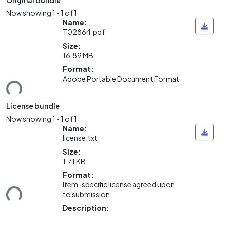
Original bundle
Now showing
1 - 1 of 1
Name:
T02864.pdf
Size:
16.89 MB
ading...
Format:
Adobe Portable Document Format
License bundle
Now showing
1 - 1 of 1
Name:
license.txt
Size:
1.71 KB
ading...
Format:
Item-specific license agreed upon
to submission
Description: