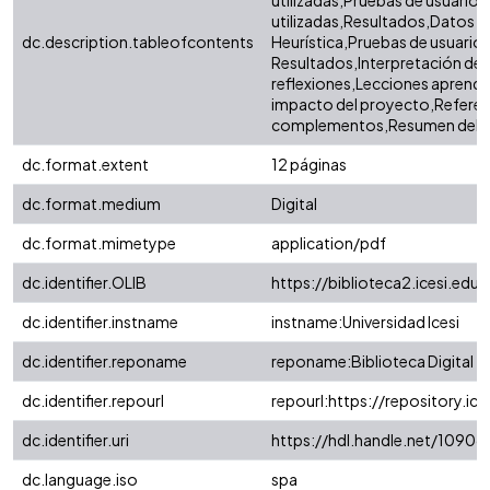
utilizadas,Pruebas de usuario
utilizadas,Resultados,Datos cu
dc.description.tableofcontents
Heurística,Pruebas de usuario
Resultados,Interpretación de 
reflexiones,Lecciones aprendi
impacto del proyecto,Referenc
complementos,Resumen del 
dc.format.extent
12 páginas
dc.format.medium
Digital
dc.format.mimetype
application/pdf
dc.identifier.OLIB
https://biblioteca2.icesi.ed
dc.identifier.instname
instname:Universidad Icesi
dc.identifier.reponame
reponame:Biblioteca Digital
dc.identifier.repourl
repourl:https://repository.ice
dc.identifier.uri
https://hdl.handle.net/1090
dc.language.iso
spa