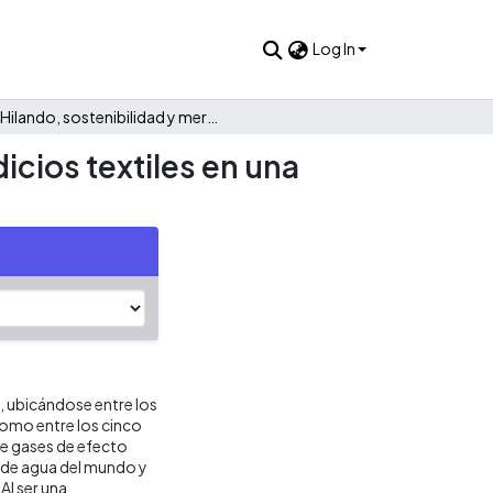
Log In
Hilando, sostenibilidad y mercadeo aplicado a los desperdicios textiles en una planta de alimentos
icios textiles en una
o, ubicándose entre los
como entre los cinco
de gases de efecto
l de agua del mundo y
Al ser una