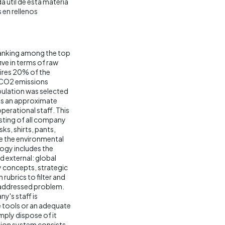
da útil de esta materia
en rellenos
 ranking among the top
ive in terms of raw
uires 20% of the
 CO2 emissions
opulation was selected
has an approximate
erational staff. This
isting of all company
ks, shirts, pants,
ce the environmental
ogy includes the
d external: global
 concepts, strategic
 rubrics to filter and
e addressed problem.
y's staff is
he tools or an adequate
mply dispose of it
lution system consists