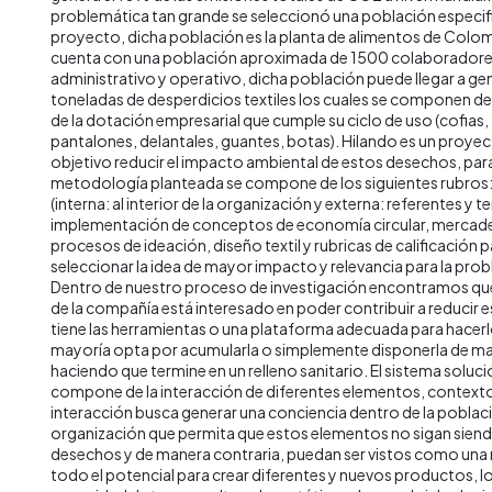
problemática tan grande se seleccionó una población especifi
proyecto, dicha población es la planta de alimentos de Colomb
cuenta con una población aproximada de 1500 colaboradores
administrativo y operativo, dicha población puede llegar a ge
toneladas de desperdicios textiles los cuales se componen d
de la dotación empresarial que cumple su ciclo de uso (cofias
pantalones, delantales, guantes, botas). Hilando es un proye
objetivo reducir el impacto ambiental de estos desechos, para
metodología planteada se compone de los siguientes rubros:
(interna: al interior de la organización y externa: referentes y 
implementación de conceptos de economía circular, mercade
procesos de ideación, diseño textil y rubricas de calificación par
seleccionar la idea de mayor impacto y relevancia para la pr
Dentro de nuestro proceso de investigación encontramos que 
de la compañía está interesado en poder contribuir a reducir 
tiene las herramientas o una plataforma adecuada para hacerlo,
mayoría opta por acumularla o simplemente disponerla de ma
haciendo que termine en un relleno sanitario. El sistema soluc
compone de la interacción de diferentes elementos, contexto
interacción busca generar una conciencia dentro de la poblaci
organización que permita que estos elementos no sigan sie
desechos y de manera contraria, puedan ser vistos como una
todo el potencial para crear diferentes y nuevos productos, lo