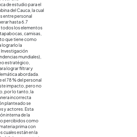
ca de estudio para el
ina del Cauca, la cual
 entre personal
nerar hasta 6.7
e todos los elementos
, tapabocas, camisas,
cto que tiene como
 lograrlo la
 Investigación
tendencias mundiales),
o estratégico,
a lograr filtrar y
oblemática abordada.
el 78 % del personal
este impacto, pero no
 por lo tanto, la
nera incorrecta
ión planteado se
s y actores. Esta
ón interna de la
ndo percibidos como
 materia prima con
s cuales están en la