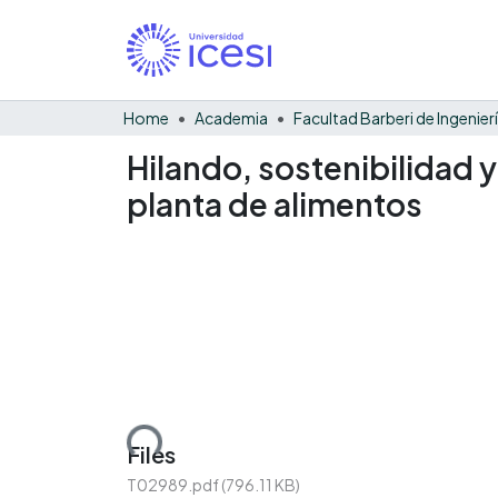
Home
Academia
Hilando, sostenibilidad 
planta de alimentos
Loading...
Files
T02989.pdf
(796.11 KB)