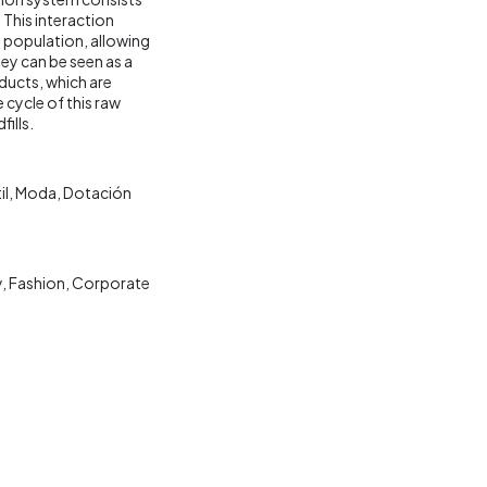
 This interaction
l population, allowing
ey can be seen as a
oducts, which are
 cycle of this raw
ills.
il
Moda
Dotación
y
Fashion
Corporate