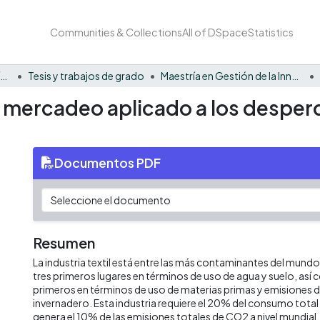
Communities & Collections
All of DSpace
Statistics
Facultad Barberi de Ingeniería, Diseño y Ciencias Aplicadas
Tesis y trabajos de grado
Maestría en Gestión de la Innovación
y mercadeo aplicado a los desperd
Documentos PDF
Resumen
La industria textil está entre las más contaminantes del mund
tres primeros lugares en términos de uso de agua y suelo, así 
primeros en términos de uso de materias primas y emisiones 
invernadero. Esta industria requiere el 20% del consumo tota
genera el 10% de las emisiones totales de CO2 a nivel mundial. 