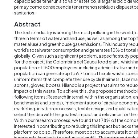
capacidad de tener un alto valor estético, alargar el ciclo de vi
prima y como consecuencia tener menos residuos dispuestos 
sanitarios.
Abstract
The textile industry is among the most polluting in the world,
three in terms of water and land use, as well as among the top f
material use and greenhouse gas emissions. This industry req
world's total water consumption and generates 10% of total
globally. Given such a significant problem, a specific study p
for the project: the Colombina del Cauca food plant, which 
population of 1500 employees, including administrative and op
population can generate up to 6.7 tons of textile waste, cons
uniform items that complete their use cycle (hairnets, face mas
aprons, gloves, boots). Hilando is a project that aims to redu
impact of this waste. To achieve this, the proposed methodol
following items: Research (internal: within the organization, an
benchmarks and trends), implementation of circular economy
marketing, ideation processes, textile design, and qualification
select the idea with the greatest impact and relevance for th
Within our research process, we found that 78% of the compan
interested in contributing to reducing this impact but lacks t
platform to do so. Therefore, most opt to accumulate it or si
incorrectly, leading it to end up in a landfill. The proposed so