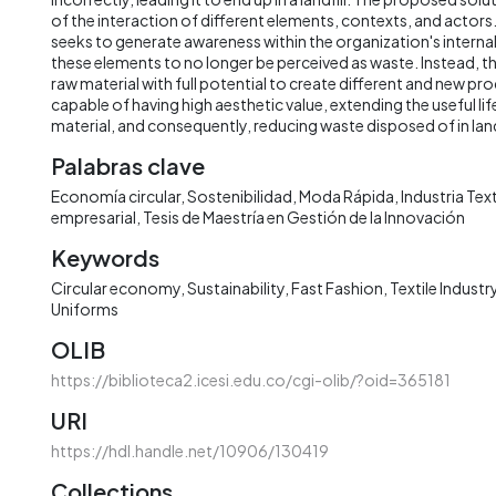
of the interaction of different elements, contexts, and actors.
seeks to generate awareness within the organization's interna
these elements to no longer be perceived as waste. Instead, th
raw material with full potential to create different and new pr
capable of having high aesthetic value, extending the useful life
material, and consequently, reducing waste disposed of in landf
Palabras clave
Economía circular
Sostenibilidad
Moda Rápida
Industria Text
empresarial
Tesis de Maestría en Gestión de la Innovación
Keywords
Circular economy
Sustainability
Fast Fashion
Textile Industr
Uniforms
OLIB
https://biblioteca2.icesi.edu.co/cgi-olib/?oid=365181
URI
https://hdl.handle.net/10906/130419
Collections