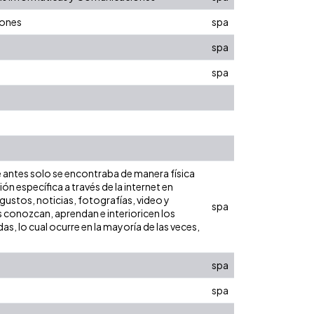
iones
spa
spa
spa
ue antes solo se encontraba de manera física
ón específica a través de la internet en
ustos, noticias, fotografías, video y
spa
es conozcan, aprendan e interioricen los
s, lo cual ocurre en la mayoría de las veces,
spa
spa