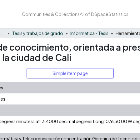
Communities & Collections
All of DSpace
Statistics
Facultad Barberi de Ingeniería, Diseño y Ciencias Aplicadas
Tesis y trabajos de grado
Informática - Tesis
e conocimiento, orientada a pres
 la ciudad de Cali
Simple item page
és
mes
N degrees minutes Lat: 3.4000 decimal degrees Long: 076 30 00 W d
nformática y Telecomunicación concentración Gerenica de Tecnologi