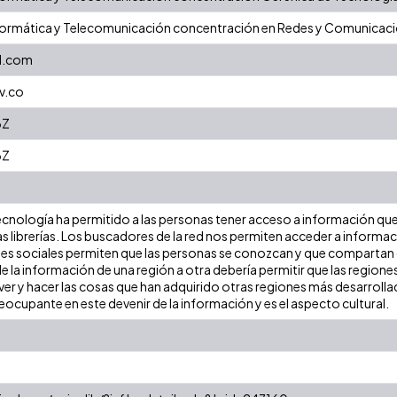
nformática y Telecomunicación concentración en Redes y Comunicac
l.com
v.co
3Z
3Z
a tecnología ha permitido a las personas tener acceso a información q
las librerías. Los buscadores de la red nos permiten acceder a informaci
es sociales permiten que las personas se conozcan y que compartan g
de la información de una región a otra debería permitir que las region
ver y hacer las cosas que han adquirido otras regiones más desarrollada
ocupante en este devenir de la información y es el aspecto cultural.