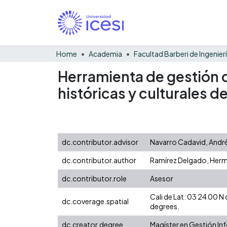
Home
Academia
Herramienta de gestión d
históricas y culturales de
dc.contributor.advisor
Navarro Cadavid, Andr
dc.contributor.author
Ramírez Delgado, Her
dc.contributor.role
Asesor
Cali de Lat: 03 24 00 
dc.coverage.spatial
degrees.
dc.creator.degree
Magíster en Gestión I