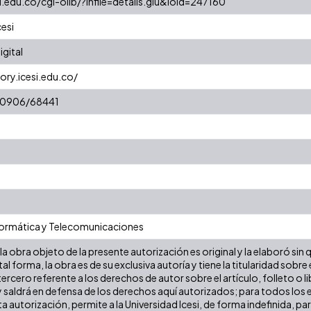
si.edu.co/cgi-olib/?infile=details.glu&loid=247160
cesi
gital
ory.icesi.edu.co/
/10906/68441
formática y Telecomunicaciones
a obra objeto de la presente autorización es original y la elaboró sin
tal forma, la obra es de su exclusiva autoría y tiene la titularidad so
ercero referente a los derechos de autor sobre el artículo, folleto o l
y saldrá en defensa de los derechos aquí autorizados; para todos los 
a autorización, permite a la Universidad Icesi, de forma indefinida, pa