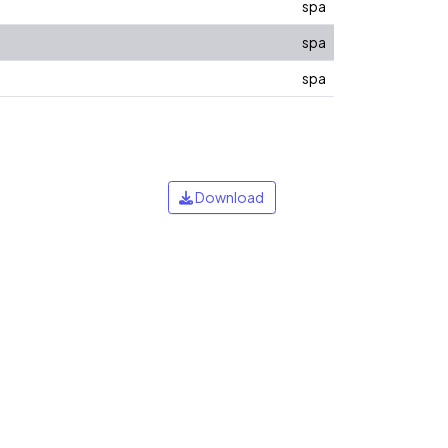
spa
spa
spa
Download