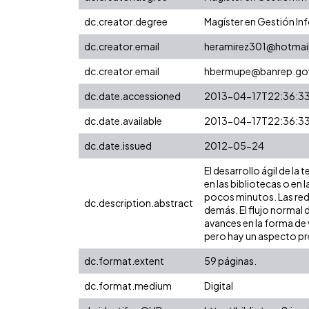
dc.creator.degree
Magíster en Gestión I
dc.creator.email
heramirez301@hotmai
dc.creator.email
hbermupe@banrep.go
dc.date.accessioned
2013-04-17T22:36:3
dc.date.available
2013-04-17T22:36:3
dc.date.issued
2012-05-24
El desarrollo ágil de l
en las bibliotecas o en 
pocos minutos. Las red
dc.description.abstract
demás. El flujo normal 
avances en la forma de 
pero hay un aspecto pre
dc.format.extent
59 páginas.
dc.format.medium
Digital