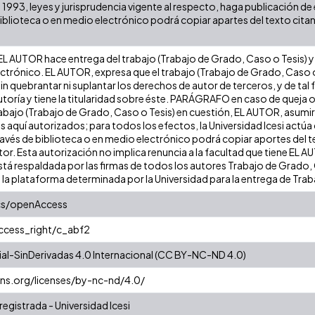
e 1993, leyes y jurisprudencia vigente al respecto, haga publicación d
iblioteca o en medio electrónico podrá copiar apartes del texto citando
L AUTOR hace entrega del trabajo (Trabajo de Grado, Caso o Tesis) y d
ectrónico. EL AUTOR, expresa que el trabajo (Trabajo de Grado, Caso o
 sin quebrantar ni suplantar los derechos de autor de terceros, y de ta
 autoría y tiene la titularidad sobre éste. PARÁGRAFO en caso de queja 
trabajo (Trabajo de Grado, Caso o Tesis) en cuestión, EL AUTOR, asumirá
s aquí autorizados; para todos los efectos, la Universidad Icesi act
ravés de biblioteca o en medio electrónico podrá copiar aportes del te
autor. Esta autorización no implica renuncia a la facultad que tiene EL 
stá respaldada por las firmas de todos los autores Trabajo de Grado, C
n la plataforma determinada por la Universidad para la entrega de Tra
cs/openAccess
access_right/c_abf2
l-SinDerivadas 4.0 Internacional (CC BY-NC-ND 4.0)
ns.org/licenses/by-nc-nd/4.0/
registrada - Universidad Icesi