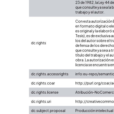
23 de 1982, la Ley 44 d
que consulte ya sea la b
trabajo y el autor.
Con esta autorización E
en formato digital o el
es original y la elaboró
Tesis), es de exclusiva
los del autor sobre el 
dc.rights
defensa de los derecho
que consulte ya sea a t
título del trabajo y el 
obra. La autorización e
licencia se encuentra e
dc.rights.accessrights
info:eu-repo/semanti
dc.rights.coar
http://purl.org/coar/
dc.rights.license
Atribución-NoComercia
dc.rights.uri
http://creativecommo
dc.subject.proposal
Producción intelectual 