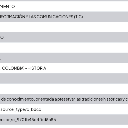
IMIENTO
NFORMACIÓN Y LAS COMUNICACIONES (TIC)
CO
L
A, COLOMBIA) - HISTORIA
de conocimiento, orientada a preservar las tradiciones históricas y cu
resource_type/c_bdcc
/version/c_970fb48d4fbd8a85