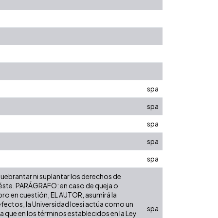
spa
spa
spa
spa
spa
 quebrantar ni suplantar los derechos de
bre éste. PARÁGRAFO: en caso de queja o
ibro en cuestión, EL AUTOR, asumirá la
efectos, la Universidad Icesi actúa como un
spa
ra que en los términos establecidos en la Ley