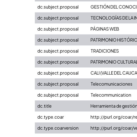
dc.subject.proposal
GESTIÓN DEL CONOC
dc.subject.proposal
TECNOLOGÍAS DE LA I
dc.subject.proposal
PÁGINAS WEB
dc.subject.proposal
PATRIMONIO HISTÓRI
dc.subject.proposal
TRADICIONES
dc.subject.proposal
PATRIMONIO CULTURA
dc.subject.proposal
CALI (VALLE DEL CAUC
dc.subject.proposal
Telecomunicaciones
dc.subject.proposal
Telecommunication
dc.title
Herramienta de gestión 
dc.type.coar
http://purl.org/coar/
dc.type.coarversion
http://purl.org/coar