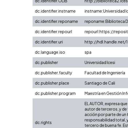
dc.identifier.OLIB
http://biblioteca2.ice
dc.identifier.instname
instname:Universidad I
dc.identifier.reponame
reponame:Biblioteca Di
dc.identifier.repourl
repourl:https://reposit
dc.identifier.uri
http://hdl.handle.net
dc.language.iso
spa
dc.publisher
Universidad Icesi
dc.publisher.faculty
Facultad de Ingeniería
dc.publisher.place
Santiago de Cali
dc.publisher.program
Maestría en Gestión In
EL AUTOR, expresa que l
autor de terceros, y de 
acción por parte de un t
responsabilidad total, 
dc.rights
tercero de buena fe. Est