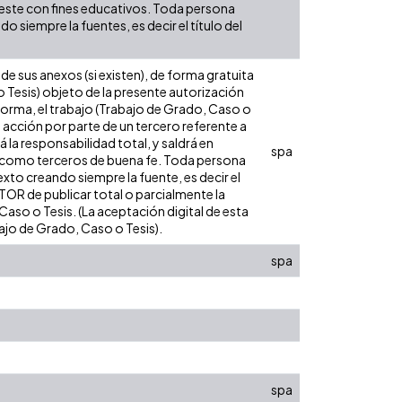
e este con fines educativos. Toda persona
 siempre la fuentes, es decir el título del
e sus anexos (si existen), de forma gratuita
 Tesis) objeto de la presente autorización
l forma, el trabajo (Trabajo de Grado, Caso o
o acción por parte de un tercero referente a
 la responsabilidad total, y saldrá en
spa
úa como terceros de buena fe. Toda persona
xto creando siempre la fuente, es decir el
AUTOR de publicar total o parcialmente la
aso o Tesis. (La aceptación digital de esta
bajo de Grado, Caso o Tesis).
spa
spa