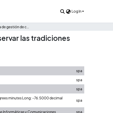
Log In
Herramienta de gestión de conocimiento, orientada a preservar las tradiciones históricas y culturales de la ciudad de Cali
ervar las tradiciones
spa
spa
spa
egrees minutes Long: -76.5000 decimal
spa
as Informáticas y Comunicaciones
spa