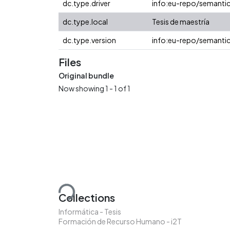
dc.type.driver
info:eu-repo/semanti
dc.type.local
Tesis de maestría
dc.type.version
info:eu-repo/semantic
Files
Original bundle
Now showing
1 - 1 of 1
Loading...
Collections
Informática - Tesis
Formación de Recurso Humano - i2T