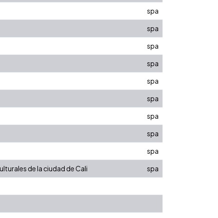
spa
spa
spa
spa
spa
spa
spa
spa
spa
lturales de la ciudad de Cali
spa