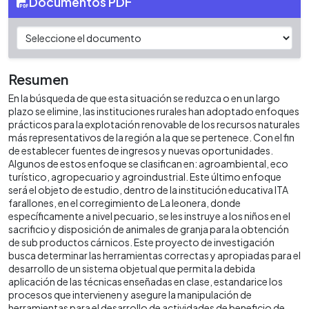
Documentos PDF
Resumen
En la búsqueda de que esta situación se reduzca o en un largo
plazo se elimine, las instituciones rurales han adoptado enfoques
prácticos para la explotación renovable de los recursos naturales
más representativos de la región a la que se pertenece. Con el fin
de establecer fuentes de ingresos y nuevas oportunidades.
Algunos de estos enfoque se clasifican en: agroambiental, eco
turístico, agropecuario y agroindustrial. Este último enfoque
será el objeto de estudio, dentro de la institución educativa ITA
farallones, en el corregimiento de La leonera, donde
específicamente a nivel pecuario, se les instruye a los niños en el
sacrificio y disposición de animales de granja para la obtención
de sub productos cárnicos. Este proyecto de investigación
busca determinar las herramientas correctas y apropiadas para el
desarrollo de un sistema objetual que permita la debida
aplicación de las técnicas enseñadas en clase, estandarice los
procesos que intervienen y asegure la manipulación de
herramientas para el desarrollo de actividades de beneficio de