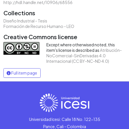
http://hdl.handle.net/10906/68556
Collections
Diseño Industrial - Tesis
Formación de Recurso Humano - LEO
Creative Commons license
Except where otherwised noted, this
item's license is described as
Atribución-
NoComercial-SinDerivadas 4.0
Internacional (CC BY-NC-ND 4.0)
Full item page
Universidad Icesi: Calle 18 No. 122-135
Pance, Cali - Colombia