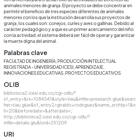
animales menores de granja. El proyecto se debe concentrar en
permitir el beneficio de tres especies diferentes de animales
menores con los que la institución desarrolla sus proyectos de
granja, los cuales son: conejos, curíes y aves o gallinas. Debido al
carácter pedagógico y a que es un primer acercamiento del niño
con la actividad, el sistema deberá ser fácil de operar y garantizar
la muerte digna del animal.
Palabras clave
FACULTAD DE INGENIERÍA
PRODUCCIÓN INTELECTUAL
REGISTRADA - UNIVERSIDAD ICESI
APRENDIZAJE
INNOVACIONES EDUCATIVAS
PROYECTOS EDUCATIVOS
OLIB
biblioteca2.icesi.edu.co/cgi-olib/?
sf_entry=&rs=1084341&style=tiau&infile=presearch.glue&searc
her=tiau.glue&sf_entry2=giraldo+rodriguez&name_srchtp=1&n
h=20&beforedate=&afterdate=
;
http://biblioteca2.icesi.edu.co/cgi-olib/?
infile=details.glu&loid=251209
URI