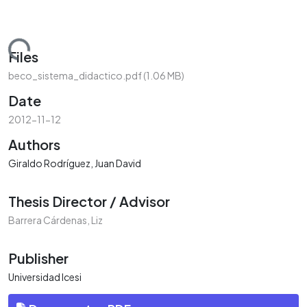
ading...
Files
beco_sistema_didactico.pdf
(1.06 MB)
Date
2012-11-12
Authors
Giraldo Rodríguez, Juan David
Thesis Director / Advisor
Barrera Cárdenas, Liz
Publisher
Universidad Icesi