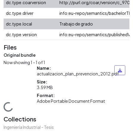
dc.type.coarversion
http://purl.org/coar/version/c_97
dc.type.driver
info:eu-repo/semantics/bachelorThe
dc.type.local
Trabajo de grado
dc.type.version
info:eu-repo/semantics/publishedVe
Files
Original bundle
Now showing
1 - 1 of 1
Name:
actualizacion_plan_prevencion_2012.pdf
Size:
3.59 MB
Format:
Adobe Portable Document Format
Loading...
Collections
Ingeniería Industrial - Tesis