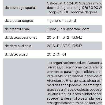
Cali de Lat: 03 24 00 N degrees minut
dc.coverage.spatial
decimal degrees Long: 076 30 00 W d
Long: -76.5000 decimal degrees.
dc.creator.degree
Ingeniero Industrial
dc.creator.email
julydo_1990@hotmail.com
dc.date.accessioned
2013-11-13T21:13:54Z
dc.date.available
2013-11-13T21:13:54Z
dc.date.issued
2012-01-01
Las organizaciones educativas actuale
privadas, buscan fomentar diferentes
elementos para mejorar el bienestar d
Para ello buscan diseñar Planes de Pre
Atención de Emergencias, el cual es “e
medidas anticipadas a una emergenci
gracias a un trabajo colectivo, que per
usuarios reducir la posibilidad de ser 
sucede”. El desarrollo de un plan de p
emergencias determina los factores c