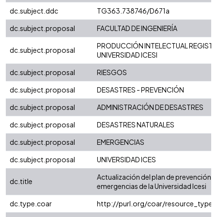
dc.subject.ddc
TG363.738746/D671a
dc.subject.proposal
FACULTAD DE INGENIERÍA
PRODUCCIÓN INTELECTUAL REGISTR
dc.subject.proposal
UNIVERSIDAD ICESI
dc.subject.proposal
RIESGOS
dc.subject.proposal
DESASTRES - PREVENCIÓN
dc.subject.proposal
ADMINISTRACIÓN DE DESASTRES
dc.subject.proposal
DESASTRES NATURALES
dc.subject.proposal
EMERGENCIAS
dc.subject.proposal
UNIVERSIDAD ICES
Actualización del plan de prevención y
dc.title
emergencias de la Universidad Icesi
dc.type.coar
http://purl.org/coar/resource_type/