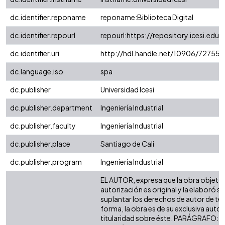
dc.identifier.reponame
reponame:Biblioteca Digital
dc.identifier.repourl
repourl:https://repository.icesi.edu.
dc.identifier.uri
http://hdl.handle.net/10906/72755
dc.language.iso
spa
dc.publisher
Universidad Icesi
dc.publisher.department
Ingeniería Industrial
dc.publisher.faculty
Ingeniería Industrial
dc.publisher.place
Santiago de Cali
dc.publisher.program
Ingeniería Industrial
EL AUTOR, expresa que la obra objeto 
autorización es original y la elaboró si
suplantar los derechos de autor de terc
forma, la obra es de su exclusiva autorí
titularidad sobre éste. PARÁGRAFO: e