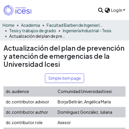
Log In
Home
Academia
Facultad Barberi de Ingeniería, Diseño y Ciencias Aplicadas
Tesis y trabajos de grado
Ingeniería Industrial - Tesis
Actualización del plan de prevención y atención de emergencias de la Universidad Icesi
Actualización del plan de prevención
y atención de emergencias de la
Universidad Icesi
Simple item page
dc.audience
Comunidad Universidad Icesi
dc.contributor.advisor
Borja Beltrán, Angélica María
dc.contributor.author
Domínguez González, Juliana
dc.contributor.role
Asesor