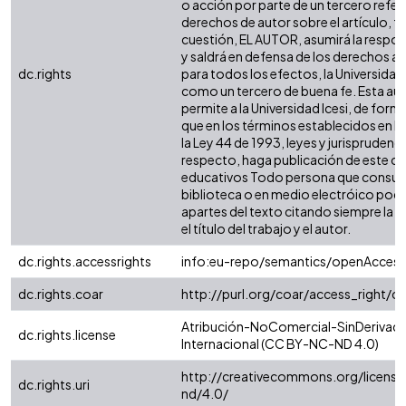
o acción por parte de un tercero refer
derechos de autor sobre el artículo, fo
cuestión, EL AUTOR, asumirá la respon
y saldrá en defensa de los derechos a
dc.rights
para todos los efectos, la Universidad 
como un tercero de buena fe. Esta aut
permite a la Universidad Icesi, de forma
que en los términos establecidos en la
la Ley 44 de 1993, leyes y jurisprudenci
respecto, haga publicación de este co
educativos Todo persona que consulte
biblioteca o en medio electróico podr
apartes del texto citando siempre la fu
el título del trabajo y el autor.
dc.rights.accessrights
info:eu-repo/semantics/openAccess
dc.rights.coar
http://purl.org/coar/access_right/c
Atribución-NoComercial-SinDerivada
dc.rights.license
Internacional (CC BY-NC-ND 4.0)
http://creativecommons.org/license
dc.rights.uri
nd/4.0/