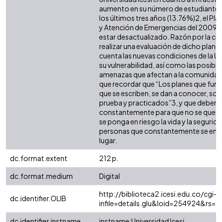
aumento en su número de estudiantes
los últimos tres años (13.76%)2, el Pl
y Atención de Emergencias del 2009, 
estar desactualizado. Razón por la cu
realizar una evaluación de dicho plan,
cuenta las nuevas condiciones de la Uni
su vulnerabilidad, así como las posibl
amenazas que afectan a la comunidad
que recordar que “Los planes que func
que se escriben, se dan a conocer, so
prueba y practicados”3, y que deben 
constantemente para que no se qued
se ponga en riesgo la vida y la segurida
personas que constantemente se encu
lugar.
dc.format.extent
212 p.
dc.format.medium
Digital
http://biblioteca2.icesi.edu.co/cgi-o
dc.identifier.OLIB
infile=details.glu&loid=254924&rs=
dc.identifier.instname
instname:Universidad Icesi