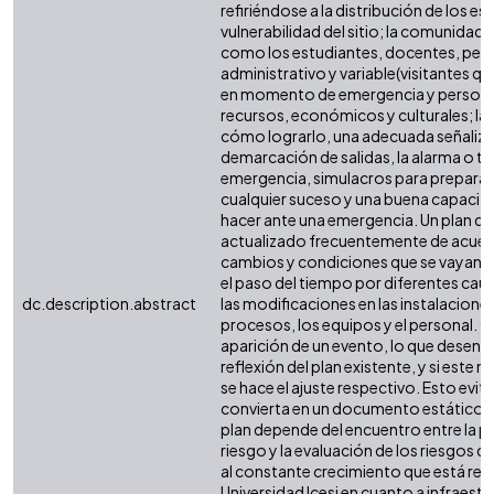
refiriéndose a la distribución de los esp
vulnerabilidad del sitio; la comunidad
como los estudiantes, docentes, per
administrativo y variable(visitantes q
en momento de emergencia y personal
recursos, económicos y culturales; las 
cómo lograrlo, una adecuada señaliza
demarcación de salidas, la alarma o ti
emergencia, simulacros para preparar
cualquier suceso y una buena capacit
hacer ante una emergencia. Un plan de
actualizado frecuentemente de acuer
cambios y condiciones que se vayan 
el paso del tiempo por diferentes ca
dc.description.abstract
las modificaciones en las instalaciones
procesos, los equipos y el personal. Ot
aparición de un evento, lo que desen
reflexión del plan existente, y si este 
se hace el ajuste respectivo. Esto evit
convierta en un documento estático. E
plan depende del encuentro entre la p
riesgo y la evaluación de los riesgos d
al constante crecimiento que está real
Universidad Icesi en cuanto a infraestru