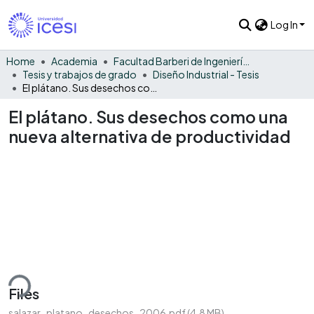
Log In
Home
Academia
Facultad Barberi de Ingeniería, Diseño y Ciencias Aplicadas
Tesis y trabajos de grado
Diseño Industrial - Tesis
El plátano. Sus desechos como una nueva alternativa de productividad
El plátano. Sus desechos como una
nueva alternativa de productividad
ding...
Files
salazar_platano_desechos_2006.pdf
(4.8 MB)