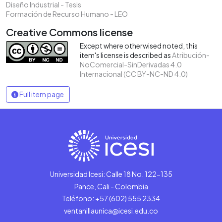
Diseño Industrial - Tesis
Formación de Recurso Humano - LEO
Creative Commons license
Except where otherwised noted, this
item's license is described as
Atribución-
NoComercial-SinDerivadas 4.0
Internacional (CC BY-NC-ND 4.0)
Full item page
Universidad Icesi: Calle 18 No. 122-135
Pance, Cali - Colombia
Teléfono: +57 (602) 555 2334
ventanillaunica@icesi.edu.co