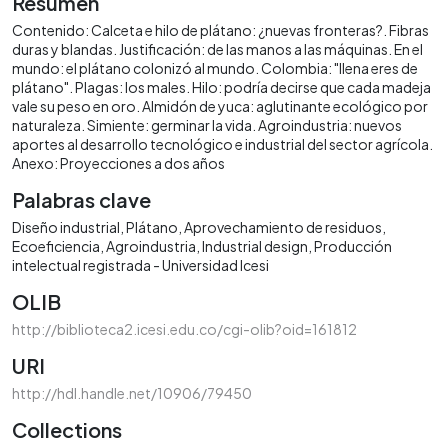
Resumen
Contenido: Calceta e hilo de plátano: ¿nuevas fronteras?. Fibras
duras y blandas. Justificación: de las manos a las máquinas. En el
mundo: el plátano colonizó al mundo. Colombia: "llena eres de
plátano". Plagas: los males. Hilo: podría decirse que cada madeja
vale su peso en oro. Almidón de yuca: aglutinante ecológico por
naturaleza. Simiente: germinar la vida. Agroindustria: nuevos
aportes al desarrollo tecnológico e industrial del sector agrícola.
Anexo: Proyecciones a dos años
Palabras clave
Diseño industrial
Plátano
Aprovechamiento de residuos
Ecoeficiencia
Agroindustria
Industrial design
Producción
intelectual registrada - Universidad Icesi
OLIB
http://biblioteca2.icesi.edu.co/cgi-olib?oid=161812
URI
http://hdl.handle.net/10906/79450
Collections