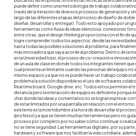
puede definir como una metodología de trabajo colaborativo 
través de la iteración de diversos procesos de generación y sínt
largo de las diferentes etapas del proceso de diseño de doble
diseñar, desarrollar y entregar). Todo esto apoyado por un g
herramientas como lluvia de ideas silenciosa, conexiones forz
entre otras, que el design thinking proporciona con el fin de 
logre comprender todos los aspectos; desde las necesidades r
hasta todas las posibles soluciones al problema, para finalmen
más innovadora que vaya acorde al problema. Dentro de la ma
en la Universidad Icesi, el proceso de co-creación e innovación
de un aula de clase en donde todos los integrantes tienen que 
cual presenta un limitante cuando las personas del equipo no 
mismo espacio ya que no se puede hacer un trabajo colaborati
problema la solución disponible es el uso de softwares colab
Real time board, Google drive, etc. Todos estos permiten el t
distancia pero la interacción de equipo es deficiente porque 
chat donde las ideas y comentarios no se logran expresar c
de estar limitados por una pantalla sin relación con el entorn
existente es la incertidumbre a la hora de desarrollar el proceso 
(profesor) ya que se tienen muchas herramientas pero no guías
proceso por completo por no saber cómo continuar o realizar
no se tiene seguridad. Las herramientas digitales, por su parte
hardware y software que nos facilitan la vida cotidiana, ademá