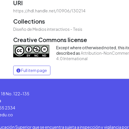
URI
https://hdl.handle.net/10906/130214
Collections
Diseño de Medios interactivos - Tesis
Creative Commons license
Except where otherwised noted, this ite
described as
Attribution-NonCommerc
4.0 International
Full item page
le 18 No. 122-135
a
555 2334
.edu.co
ducación Superior que se encuentra sujeta a inspección y vigilancia po