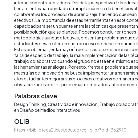
interacción entre individuos. Desde la perspectiva de la educa
herramientas han brindado un amplio número de beneficios al
colaborativa los procesos de aprendizaje, haciendo que sean 
efectivos. La importancia de estas herramientas en este conte
capacidad para ser un puente entre las técnicas que presentan
posible solución que se plantee. Podemos concluir entonces,
metodologías aunque efectivas, presentan problemas que evi
estudiantes desarrollen un buen proceso de ideación durante l
Estos problemas, en la mayoría de los casos se relacionan con 
falta de espacio de trabajo, la mala implementación de las té
trabajo colaborativo cuando el grupo no está en el mismo espa
las herramientas análogas. Por esto, frente al problema que se
maestrías de innovación, se busca implementar una herramient
a los estudiantes mejorar sus procesos creativos de manera 
obstaculizados por los problemas nombrados anteriormente
Palabras clave
Design Thinking
Creatividad e innovación
Trabajo colaborat
en Diseño de Medios Interactivos
OLIB
https://biblioteca2.icesi.edu.co/cgi-olib/?oid=362910