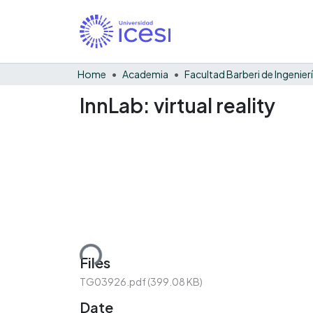
Home
Academia
InnLab: virtual reality
Loading...
Files
TG03926.pdf
(399.08 KB)
Date