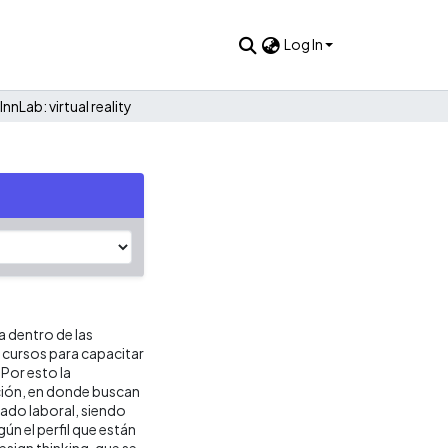
Log In
InnLab: virtual reality
a dentro de las
o cursos para capacitar
Por esto la
ción, en donde buscan
ado laboral, siendo
ún el perfil que están
esign thinking, que se