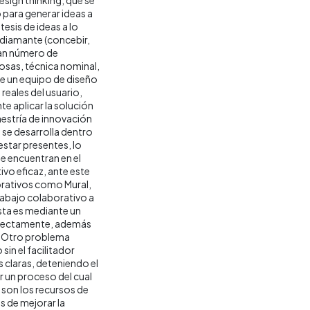
para generar ideas a
esis de ideas a lo
 diamante (concebir,
ran número de
osas, técnica nominal,
que un equipo de diseño
eales del usuario,
te aplicar la solución
estría de innovación
 se desarrolla dentro
estar presentes, lo
se encuentran en el
vo eficaz, ante este
orativos como Mural,
rabajo colaborativo a
ésta es mediante un
orrectamente, además
o. Otro problema
sin el facilitador
 claras, deteniendo el
 un proceso del cual
, son los recursos de
s de mejorar la