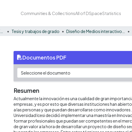
Communities & Collections
All of DSpace
Statistics
Facultad Barberi de Ingeniería, Diseño y Ciencias Aplicadas
Tesis y trabajos de grado
Diseño de Medios interactivos - Tesis
Documentos PDF
Resumen
Actualmente la innovación es una cualidad de gran importanci
empresas, y es por esto que diversas instituciones han abiert
a las personas y que puedan desarrollarse como innovadores. 
Universidad Icesi decidió implementar una maestría en Innova
formar profesionales que puedan ser competentes en el merc
de gran valor a la hora de desarrollar un proyecto de diseño seg
buscando las empresas. Entre estas técnicas se encuentra el d