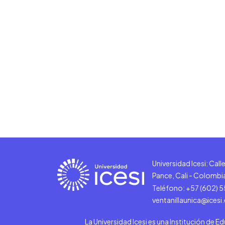
Universidad Icesi: Cal
Pance, Cali - Colombi
Teléfono: +57 (602) 
ventanillaunica@icesi
La Universidad Icesi es una Institución de E