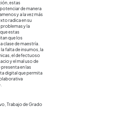
ción, estas
 potenciar de manera
amenos y a la vez más
xto radica en su
 problemas y la
 que estas
tan que los
a clase de maestría.
la falta de insumos, la
cnicas, el defectuoso
cio y el mal uso de
 presenta en las
a digital que permita
colaborativa
.
ivo
Trabajo de Grado