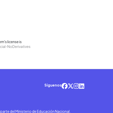
m's license is
ial-NoDerivatives
Síguenos
r parte del Ministerio de Educación Nacional.