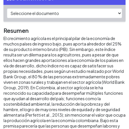
Resumen
El crecimiento agrícola es el principal pilar de la economía de
muchos países de ingreso bajo, pues aporta alrededor del 25%
de su producto interno bruto (PIB). Sin embargo, este índice
resulta ser un dilema para los agricultores, pues a pesar de que
ellos hacen grandes aportaciones a la economía de los países en
vía de desarrollo, dicho índice no es capaz de satisfacer sus
propias necesidades, pues según un estudio realizado por World
Bank Group, el 80 % de las personas extremadamente pobres
viven en zonas rurales y trabajan en el sector agrícola (World Bank
Group, 2019). En Colombia, al sector agrícola se le ha
reconocido su capacidad para desempeñar múltiples funciones
que ayudan al desarrollo del país; funciones como la
sostenibilidad ambiental, la reducción de la pobreza y del
hambre, el logro de mayores niveles de equidad y de seguridad
alimentaria (Perfetti et al., 2013); sin mencionar el valor que ocupa
la producción agrícola en la economía colombiana. Bajo esta
premisa parecería que las personas que desempeñan labores y