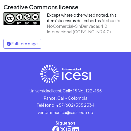
Creative Commons license
Except where otherwised noted, this
item's license is described as
Atribución-
NoComercial-SinDerivadas 4.0
Internacional (CC BY-NC-ND 4.0)
Full item page
Universidad Icesi: Calle 18 No. 122-135
Pance, Cali - Colombia
Teléfono: +57 (602) 555 2334
ventanillaunica@icesi.edu.co
Síguenos