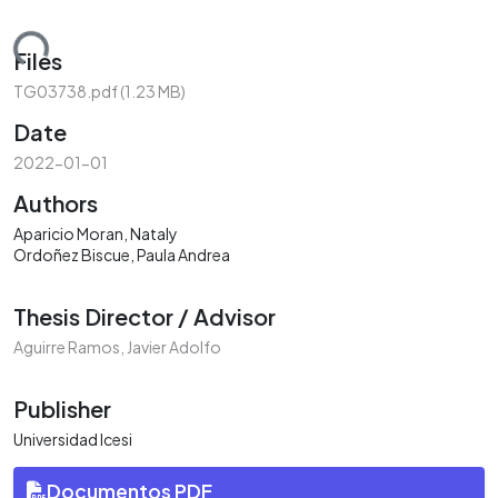
ding...
Files
TG03738.pdf
(1.23 MB)
Date
2022-01-01
Authors
Aparicio Moran, Nataly
Ordoñez Biscue, Paula Andrea
Thesis Director / Advisor
Aguirre Ramos, Javier Adolfo
Publisher
Universidad Icesi
Documentos PDF