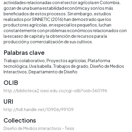
actividades relacionadas con el sector agrícola en Colombia,
gozan de una buena estabilidad económica y son los más
beneficiados de estos procesos. Sin embargo, estudios
realizados por SINNETIC (2016) han demostrado que los
productores agrícolas, en especial los pequeños, luchan
constantemente con problemas económicos relacionados con
la escasez de capital y la obtención de recursos para la
producción y comercialización de sus cultivos.
Palabras clave
Trabajo colaborativo
Proyectos agrícolas
Plataforma
tecnológica
Uva Isabella
Trabajos de grado
Diseño de Medios
Interactivos
Departamento de Diseño
OLIB
http://biblioteca2.icesi.edu.co/cgi-olib?oid=360196
URI
http://hdl.handle.net/10906/99109
Collections
Diseño de Medios interactivos - Tesis