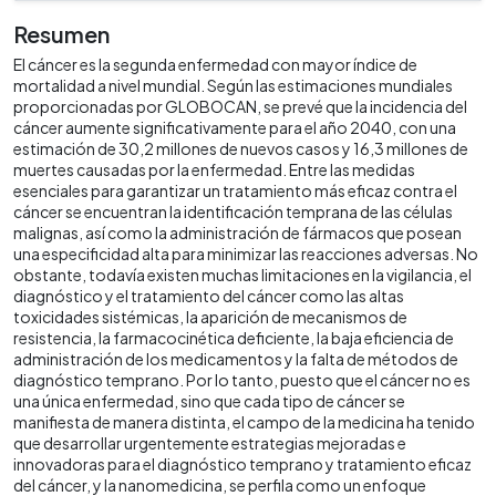
Resumen
El cáncer es la segunda enfermedad con mayor índice de
mortalidad a nivel mundial. Según las estimaciones mundiales
proporcionadas por GLOBOCAN, se prevé que la incidencia del
cáncer aumente significativamente para el año 2040, con una
estimación de 30,2 millones de nuevos casos y 16,3 millones de
muertes causadas por la enfermedad. Entre las medidas
esenciales para garantizar un tratamiento más eficaz contra el
cáncer se encuentran la identificación temprana de las células
malignas, así como la administración de fármacos que posean
una especificidad alta para minimizar las reacciones adversas. No
obstante, todavía existen muchas limitaciones en la vigilancia, el
diagnóstico y el tratamiento del cáncer como las altas
toxicidades sistémicas, la aparición de mecanismos de
resistencia, la farmacocinética deficiente, la baja eficiencia de
administración de los medicamentos y la falta de métodos de
diagnóstico temprano. Por lo tanto, puesto que el cáncer no es
una única enfermedad, sino que cada tipo de cáncer se
manifiesta de manera distinta, el campo de la medicina ha tenido
que desarrollar urgentemente estrategias mejoradas e
innovadoras para el diagnóstico temprano y tratamiento eficaz
del cáncer, y la nanomedicina, se perfila como un enfoque