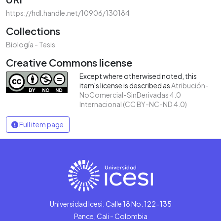
https://hdl.handle.net/10906/130184
Collections
Biología - Tesis
Creative Commons license
Except where otherwised noted, this
item's license is described as
Atribución-
NoComercial-SinDerivadas 4.0
Internacional (CC BY-NC-ND 4.0)
Full item page
Universidad Icesi: Calle 18 No. 122-135
Pance, Cali - Colombia