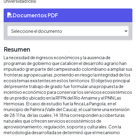
Universidad Icesi
Documentos PDF
Resumen
La necesidad de ingresos económicos y la ausencia de
programas de gobierno que catalicen el desarrollo agrario han
impulsado gran parte del campesinado colombiano a ampliar sus
fronteras agropecuarias, poniendo en riesgo la integridad de los
ecosistemas existentes en estos territorios. El objetivo principal
del presente trabajo de grado fue formular una propuesta de
incentivo económico para conservar los servicios ecosistémicos
de un predio ubicado en la RFPN del Río Amaime y el PNN Las
Hermosas. El caso de estudio fue la finca La Pangola, en el
municipio de Palmira (Valle del Cauca), el cual tiene una extensión
de 28.11 ha, de las cuales, 14.18 ha corresponden a coberturas
naturales que ofrecen servicios ecosistémicos de
aprovisionamiento, regulación, soporte y culturales. Con la
metodología desarrollada se determinó que el mecanismo