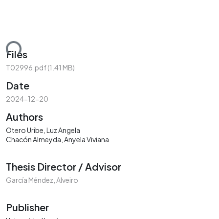
ding...
Files
T02996.pdf
(1.41 MB)
Date
2024-12-20
Authors
Otero Uribe, Luz Angela
Chacón Almeyda, Anyela Viviana
Thesis Director / Advisor
García Méndez, Alveiro
Publisher