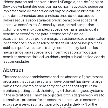
idóneo para ser aplicado en la finca La Pangola, es el de Pago por
Servicios Ambientales que, por marco normativo sólo puede ser
implementado de manera colectiva por lo cual, se hicieron una
serie de recomendaciones e indicaciones de los pasos que
deberá seguir la propietaria del predio para poder acceder al
incentivo económico. Se concluye que, para el campesino
colombiano es muy complejo acceder de manera individual a
beneficios económicos para la conservación de los
ecosistemas, lo que pone en riesgo la sostenibilidad ambiental en
los territorios sino se desarrollan desde el Estado unas políticas
públicas que favorezcan el trabajo comunitario y faciliten los
mecanismos para acceder a los incentivos económicos que
permitan preservar la biodiversidad y mejorar la calidad de vida de
las comunidades.
Abstract
The need for economic income and the absence of government
programs that catalyze agrarian development has driven a large
part of the Colombian peasantry to expand their agricultural
frontiers, putting at risk the integrity of the existing ecosystems
in these territories. The main objective of this degree work was to
formulate a proposal for an economic incentive to conserve the
ecosystem services of a property located in the RFPN of the