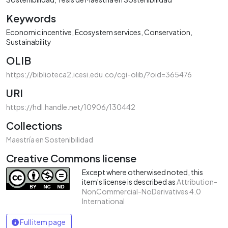
Keywords
Economic incentive
Ecosystem services
Conservation
Sustainability
OLIB
https://biblioteca2.icesi.edu.co/cgi-olib/?oid=365476
URI
https://hdl.handle.net/10906/130442
Collections
Maestría en Sostenibilidad
Creative Commons license
Except where otherwised noted, this
item's license is described as
Attribution-
NonCommercial-NoDerivatives 4.0
International
Full item page