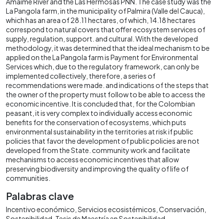
Amaime River and the Las Hermosas PNN. The case study was the
La Pangola farm, in the municipality of Palmira (Valle del Cauca),
which has an area of 28.11 hectares, of which, 14.18 hectares
correspond to natural covers that offer ecosystem services of
supply, regulation, support. and cultural. With the developed
methodology, it was determined that the ideal mechanism to be
applied on the La Pangola farm is Payment for Environmental
Services which, due to the regulatory framework, can only be
implemented collectively, therefore, a series of
recommendations were made. and indications of the steps that
the owner of the property must follow to be able to access the
economic incentive. It is concluded that, for the Colombian
peasant, it is very complex to individually access economic
benefits for the conservation of ecosystems, which puts
environmental sustainability in the territories at risk if public
policies that favor the development of public policies are not
developed from the State. community work and facilitate
mechanisms to access economic incentives that allow
preserving biodiversity and improving the quality of life of
communities.
Palabras clave
Incentivo económico
Servicios ecosistémicos
Conservación
Sostenibilidad
Tesis de Maestría en Sostenibilidad