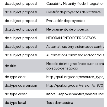
dc.subject.proposal
Capability Maturity Model Integratio
dc.subject.proposal
Gestión de proyectos de software
dc.subject.proposal
Evaluación de proyectos
dc.subject.proposal
Mejoramiento de procesos
dc.subject.proposal
MEJORAMIENTO DE PROCESOS
dc.subject.proposal
Automatización y sistemas de control
dc.subject.proposal
Automation Command and control s
Modelo de integración de buenas práct
dc.title
objetivo de negocio
dc.type.coar
http://purl.org/coar/resource_type/
dc.type.coarversion
http://purl.org/coar/version/c_970
dc.type.driver
info:eu-repo/semantics/masterThesi
dc.type.local
Tesis de maestría