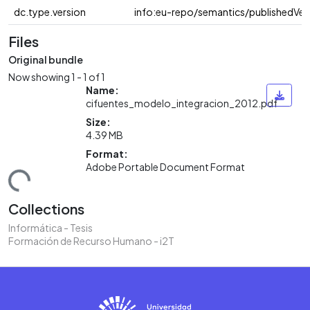
dc.type.version
info:eu-repo/semantics/publishedVer
Files
Original bundle
Now showing
1 - 1 of 1
Name:
cifuentes_modelo_integracion_2012.pdf
Size:
4.39 MB
Format:
Adobe Portable Document Format
ding...
Collections
Informática - Tesis
Formación de Recurso Humano - i2T