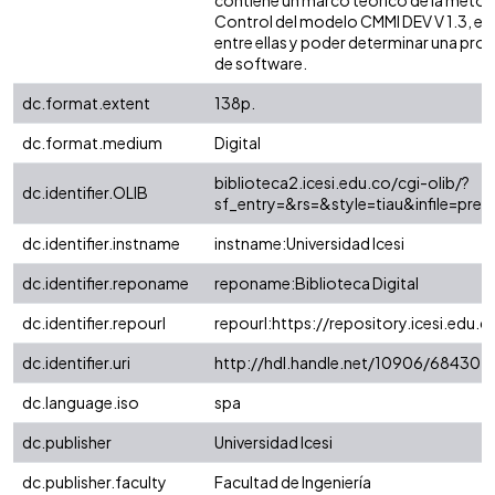
contiene un marco teórico de la metodo
Control del modelo CMMI DEV V 1.3, el c
entre ellas y poder determinar una pro
de software.
dc.format.extent
138p.
dc.format.medium
Digital
biblioteca2.icesi.edu.co/cgi-olib/?
dc.identifier.OLIB
sf_entry=&rs=&style=tiau&infile=pr
dc.identifier.instname
instname:Universidad Icesi
dc.identifier.reponame
reponame:Biblioteca Digital
dc.identifier.repourl
repourl:https://repository.icesi.edu.c
dc.identifier.uri
http://hdl.handle.net/10906/68430
dc.language.iso
spa
dc.publisher
Universidad Icesi
dc.publisher.faculty
Facultad de Ingeniería