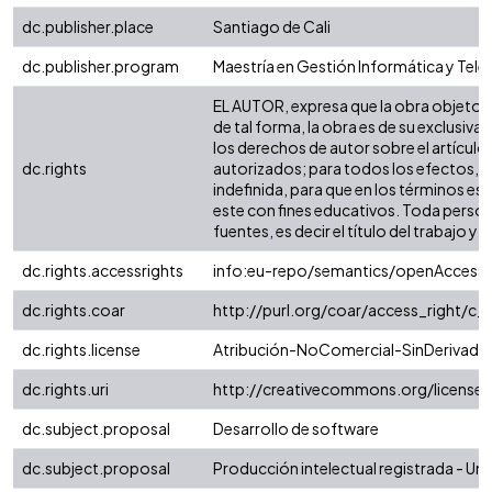
dc.publisher.place
Santiago de Cali
dc.publisher.program
Maestría en Gestión Informática y Te
EL AUTOR, expresa que la obra objeto de
de tal forma, la obra es de su exclusiva
los derechos de autor sobre el artículo,
dc.rights
autorizados; para todos los efectos, la
indefinida, para que en los términos est
este con fines educativos. Toda person
fuentes, es decir el título del trabajo y e
dc.rights.accessrights
info:eu-repo/semantics/openAccess
dc.rights.coar
http://purl.org/coar/access_right/c_
dc.rights.license
Atribución-NoComercial-SinDerivadas
dc.rights.uri
http://creativecommons.org/license
dc.subject.proposal
Desarrollo de software
dc.subject.proposal
Producción intelectual registrada - Uni