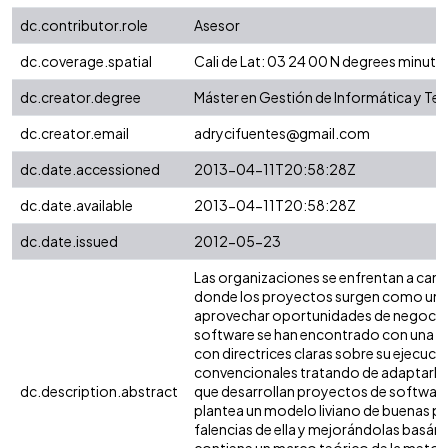
dc.contributor.role
Asesor
dc.coverage.spatial
Cali de Lat: 03 24 00 N degrees minut
dc.creator.degree
Máster en Gestión de Informática y T
dc.creator.email
adrycifuentes@gmail.com
dc.date.accessioned
2013-04-11T20:58:28Z
dc.date.available
2013-04-11T20:58:28Z
dc.date.issued
2012-05-23
Las organizaciones se enfrentan a cam
donde los proyectos surgen como un m
aprovechar oportunidades de negocio y 
software se han encontrado con una se
con directrices claras sobre su ejecuc
convencionales tratando de adaptarlos
dc.description.abstract
que desarrollan proyectos de software
plantea un modelo liviano de buenas p
falencias de ella y mejorándolas basá