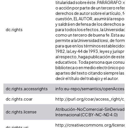
titularidad sobre éste. PARÁGRAFO: en
o acción por parte de un tercero refere
derechos de autor sobre el artículo, fol
cuestión, EL AUTOR, asumirá la respons
y saldrá en defensa de los derechos aq
dc.rights
para todos los efectos, la Universidad I
como un tercero de buena fe. Esta auto
permite a la Universidad Icesi, de forma 
para que en los términos establecidos e
1982, la Ley 44 de 1993, leyes y jurispr
al respecto, haga publicación de este c
educativos. Toda persona que consulte
biblioteca o en medio electrónico pod
apartes del texto citando siempre las f
decir el título del trabajo y el autor.
dc.rights.accessrights
info:eu-repo/semantics/openAccess
dc.rights.coar
http://purl.org/coar/access_right/c_
Atribución-NoComercial-SinDerivadas
dc.rights.license
Internacional (CC BY-NC-ND 4.0)
http://creativecommons.org/license
dc.rights.uri