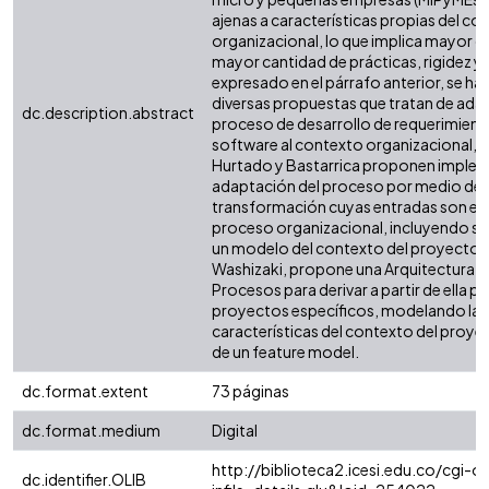
ajenas a características propias del co
organizacional, lo que implica mayor 
mayor cantidad de prácticas, rigidez y 
expresado en el párrafo anterior, se ha
diversas propuestas que tratan de adap
dc.description.abstract
proceso de desarrollo de requerimient
software al contexto organizacional,
Hurtado y Bastarrica proponen implem
adaptación del proceso por medio de
transformación cuyas entradas son el
proceso organizacional, incluyendo su v
un modelo del contexto del proyecto. 
Washizaki, propone una Arquitectura d
Procesos para derivar a partir de ella 
proyectos específicos, modelando las
características del contexto del proy
de un feature model.
dc.format.extent
73 páginas
dc.format.medium
Digital
http://biblioteca2.icesi.edu.co/cgi-ol
dc.identifier.OLIB