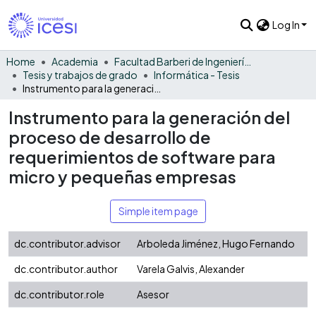
Log In
Home
Academia
Facultad Barberi de Ingeniería, Diseño y Ciencias Aplicadas
Tesis y trabajos de grado
Informática - Tesis
Instrumento para la generación del proceso de desarrollo de requerimientos de software para micro y pequeñas empresas
Instrumento para la generación del
proceso de desarrollo de
requerimientos de software para
micro y pequeñas empresas
Simple item page
dc.contributor.advisor
Arboleda Jiménez, Hugo Fernando
dc.contributor.author
Varela Galvis, Alexander
dc.contributor.role
Asesor