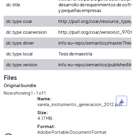
dc.title
desarrollo de requerimientos de softw
y pequeñas empresas
dc.type.coar
http://purl.org/coar/resource_type/
dc.type.coarversion
http://purl.org/coar/version/c_970
dc.type.driver
info:eu-repo/semantics/masterThesi
dc.type.local
Tesis de maestría
dc.type.version
info:eu-repo/semantics/publishedVer
Files
Original bundle
Now showing
1 - 1 of 1
Name:
varela_instrumento_generacion_2012.pdf
Size:
4.17 MB
Format:
Adobe Portable Document Format