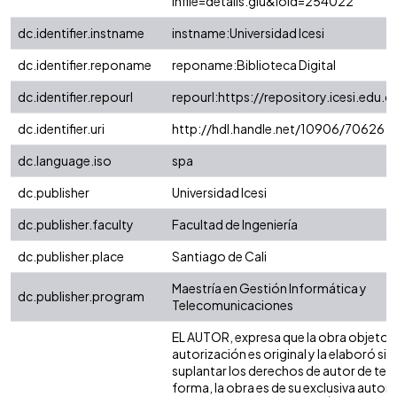
infile=details.glu&loid=254022
dc.identifier.instname
instname:Universidad Icesi
dc.identifier.reponame
reponame:Biblioteca Digital
dc.identifier.repourl
repourl:https://repository.icesi.edu.c
dc.identifier.uri
http://hdl.handle.net/10906/70626
dc.language.iso
spa
dc.publisher
Universidad Icesi
dc.publisher.faculty
Facultad de Ingeniería
dc.publisher.place
Santiago de Cali
Maestría en Gestión Informática y
dc.publisher.program
Telecomunicaciones
EL AUTOR, expresa que la obra objeto d
autorización es original y la elaboró sin
suplantar los derechos de autor de terc
forma, la obra es de su exclusiva autoría