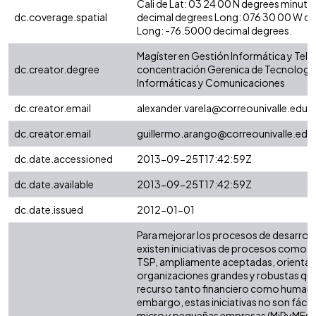
Cali de Lat: 03 24 00 N degrees minute
dc.coverage.spatial
decimal degrees Long: 076 30 00 W d
Long: -76.5000 decimal degrees.
Magíster en Gestión Informática y Te
dc.creator.degree
concentración Gerenica de Tecnologi
Informáticas y Comunicaciones
dc.creator.email
alexander.varela@correounivalle.edu.
dc.creator.email
guillermo.arango@correounivalle.edu
dc.date.accessioned
2013-09-25T17:42:59Z
dc.date.available
2013-09-25T17:42:59Z
dc.date.issued
2012-01-01
Para mejorar los procesos de desarrol
existen iniciativas de procesos como 
TSP, ampliamente aceptadas, orientad
organizaciones grandes y robustas qu
recurso tanto financiero como humano
embargo, estas iniciativas no son fácile
micro y pequeñas empresas (MiPyMEs) 