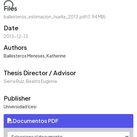
ding...
Files
ballesteros_estimacion_huella_2013.pdf
(1.94 MB)
Date
2013-12-13
Authors
Ballesteros Meneses, Katherine
Thesis Director / Advisor
Sierra Ruiz, Beatriz Eugenia
Publisher
Universidad Icesi
Documentos PDF