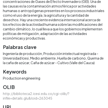
concentraciones de Gases de Efecto Invernadero (GEI). Una de
las causas es la contaminación atmosférica por actividades
humanas o antropógenas presentes en los procesos industriales
como el uso de la energía, la agricultura y la cantidad de
desechos. Hay una creciente evidencia internacional acerca de
los efectos de la actividad humana sobre las modificaciones del
cambio climático, lo cual lleva a que los gobiernos implementen
políticas de mitigación, adaptación de las actividades
económicas y productivas.
Palabras clave
Ingeniería de producción
Producción intelectual registrada -
Universidad Icesi
Medio ambiente
Huella de carbono
Quema de
la caña de azúcar
Caña de azúcar - Cultivo (Valle del Cauca)
Keywords
Production engineering
OLIB
http://biblioteca2.icesi.edu.co/cgi-olib/?
infile=details.glu&loid=263045
URI