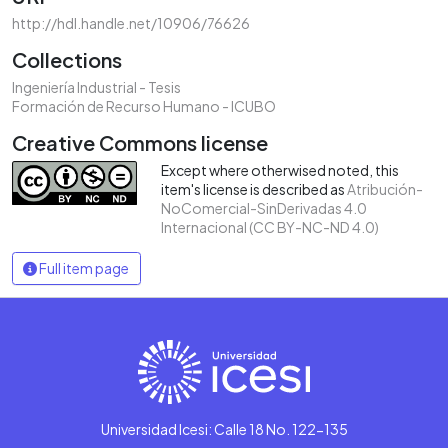
http://hdl.handle.net/10906/76626
Collections
Ingeniería Industrial - Tesis
Formación de Recurso Humano - ICUBO
Creative Commons license
Except where otherwised noted, this
item's license is described as
Atribución-
NoComercial-SinDerivadas 4.0
Internacional (CC BY-NC-ND 4.0)
Full item page
Universidad Icesi: Calle 18 No. 122-135