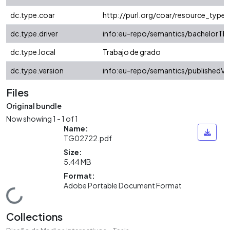
dc.type.coar
http://purl.org/coar/resource_type/
dc.type.driver
info:eu-repo/semantics/bachelorThe
dc.type.local
Trabajo de grado
dc.type.version
info:eu-repo/semantics/publishedVe
Files
Original bundle
Now showing
1 - 1 of 1
Name:
TG02722.pdf
Size:
5.44 MB
Format:
Adobe Portable Document Format
Loading...
Collections