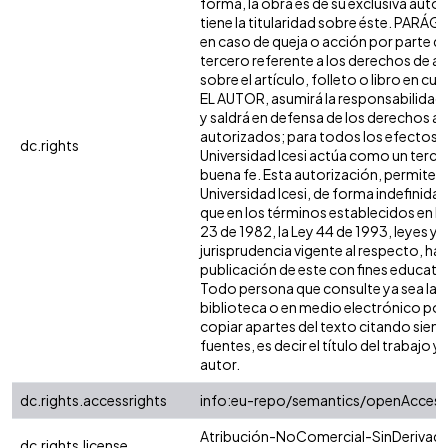
forma, la obra es de su exclusiva autor
tiene la titularidad sobre éste. PARÁ
en caso de queja o acción por parte d
tercero referente a los derechos de a
sobre el artículo, folleto o libro en cue
EL AUTOR, asumirá la responsabilidad 
y saldrá en defensa de los derechos aq
autorizados; para todos los efectos, 
dc.rights
Universidad Icesi actúa como un terce
buena fe. Esta autorización, permite a 
Universidad Icesi, de forma indefinida,
que en los términos establecidos en la
23 de 1982, la Ley 44 de 1993, leyes y
jurisprudencia vigente al respecto, ha
publicación de este con fines educati
Todo persona que consulte ya sea la
biblioteca o en medio electrónico po
copiar apartes del texto citando siemp
fuentes, es decir el título del trabajo y 
autor.
dc.rights.accessrights
info:eu-repo/semantics/openAccess
Atribución-NoComercial-SinDerivada
dc.rights.license