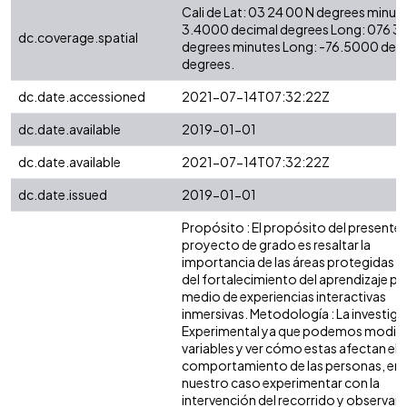
Cali de Lat: 03 24 00 N degrees minute
3.4000 decimal degrees Long: 076 3
dc.coverage.spatial
degrees minutes Long: -76.5000 dec
degrees.
dc.date.accessioned
2021-07-14T07:32:22Z
dc.date.available
2019-01-01
dc.date.available
2021-07-14T07:32:22Z
dc.date.issued
2019-01-01
Propósito : El propósito del presente
proyecto de grado es resaltar la
importancia de las áreas protegidas a 
del fortalecimiento del aprendizaje po
medio de experiencias interactivas
inmersivas. Metodología : La investig
Experimental ya que podemos modific
variables y ver cómo estas afectan el
comportamiento de las personas, en
nuestro caso experimentar con la
intervención del recorrido y observar s