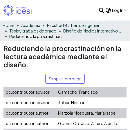
Log In
Home
Academia
Facultad Barberi de Ingeniería, Diseño y Ciencias Aplicadas
Tesis y trabajos de grado
Diseño de Medios interactivos - Tesis
Reduciendo la procrastinación en la lectura académica mediante el diseño.
Reduciendo la procrastinación en la
lectura académica mediante el
diseño.
Simple item page
dc.contributor.advisor
Camacho, Francisco
dc.contributor.advisor
Tobar, Nestor
dc.contributor.author
Marzola Mosquera, María Isabel
dc.contributor.author
Gómez Cotacio, Arturo Alberto