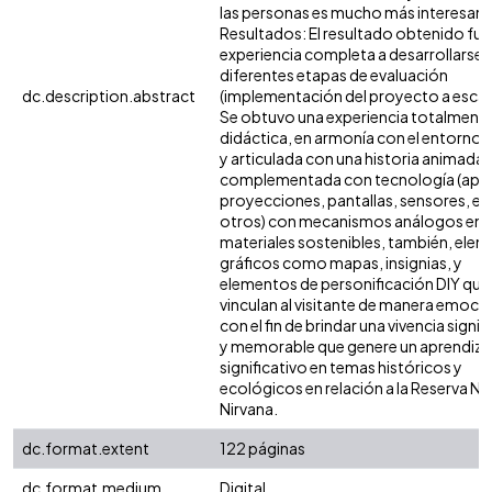
las personas es mucho más interesant
Resultados: El resultado obtenido fue
experiencia completa a desarrollarse 
diferentes etapas de evaluación
dc.description.abstract
(implementación del proyecto a escala
Se obtuvo una experiencia totalment
didáctica, en armonía con el entorno n
y articulada con una historia animada,
complementada con tecnología (app
proyecciones, pantallas, sensores, en
otros) con mecanismos análogos en
materiales sostenibles, también, ele
gráficos como mapas, insignias, y
elementos de personificación DIY que
vinculan al visitante de manera emoci
con el fin de brindar una vivencia signif
y memorable que genere un aprendiza
significativo en temas históricos y
ecológicos en relación a la Reserva Na
Nirvana.
dc.format.extent
122 páginas
dc.format.medium
Digital