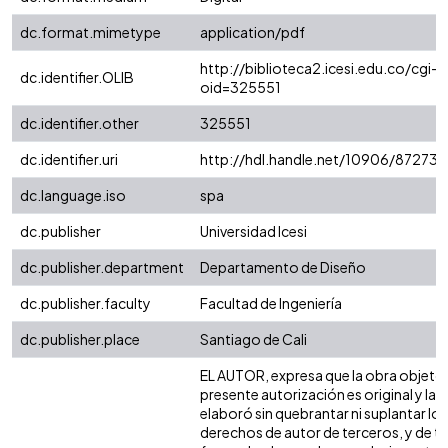
dc.format.mimetype
application/pdf
http://biblioteca2.icesi.edu.co/cgi-o
dc.identifier.OLIB
oid=325551
dc.identifier.other
325551
dc.identifier.uri
http://hdl.handle.net/10906/87273
dc.language.iso
spa
dc.publisher
Universidad Icesi
dc.publisher.department
Departamento de Diseño
dc.publisher.faculty
Facultad de Ingeniería
dc.publisher.place
Santiago de Cali
EL AUTOR, expresa que la obra objeto 
presente autorización es original y la
elaboró sin quebrantar ni suplantar los
derechos de autor de terceros, y de ta