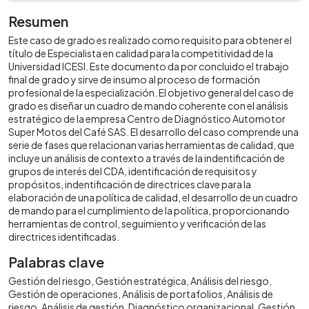
Resumen
Este caso de grado es realizado como requisito para obtener el
título de Especialista en calidad para la competitividad de la
Universidad ICESI. Este documento da por concluido el trabajo
final de grado y sirve de insumo al proceso de formación
profesional de la especialización. El objetivo general del caso de
grado es diseñar un cuadro de mando coherente con el análisis
estratégico de la empresa Centro de Diagnóstico Automotor
Super Motos del Café SAS. El desarrollo del caso comprende una
serie de fases que relacionan varias herramientas de calidad, que
incluye un análisis de contexto a través de la indentificación de
grupos de interés del CDA, identificación de requisitos y
propósitos, indentificación de directrices clave para la
elaboración de una política de calidad, el desarrollo de un cuadro
de mando para el cumplimiento de la política, proporcionando
herramientas de control, seguimiento y verificación de las
directrices identificadas.
Palabras clave
Gestión del riesgo
Gestión estratégica
Análisis del riesgo
Gestión de operaciones
Análisis de portafolios
Análisis de
riesgo
Análisis de gestión
Diagnóstico organizacional
Gestión