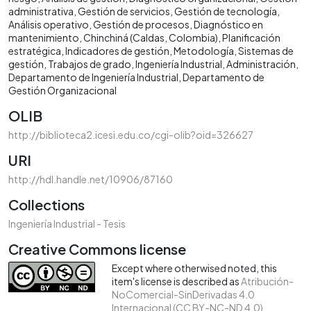
administrativa
Gestión de servicios
Gestión de tecnología
Análisis operativo
Gestión de procesos
Diagnóstico en
mantenimiento
Chinchiná (Caldas, Colombia)
Planificación
estratégica
Indicadores de gestión
Metodología
Sistemas de
gestión
Trabajos de grado
Ingeniería Industrial
Administración
Departamento de Ingeniería Industrial
Departamento de
Gestión Organizacional
OLIB
http://biblioteca2.icesi.edu.co/cgi-olib?oid=326627
URI
http://hdl.handle.net/10906/87160
Collections
Ingeniería Industrial - Tesis
Creative Commons license
Except where otherwised noted, this
item's license is described as
Atribución-
NoComercial-SinDerivadas 4.0
Internacional (CC BY-NC-ND 4.0)